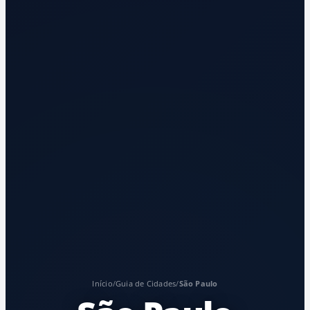
Início
/
Guia de Cidades
/
São Paulo