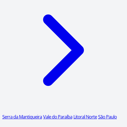
Serra da Mantiqueira
Vale do Paraíba
Litoral Norte
São Paulo