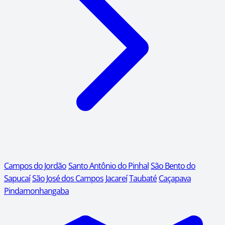
Campos do Jordão
Santo Antônio do Pinhal
São Bento do
Sapucaí
São José dos Campos
Jacareí
Taubaté
Caçapava
Pindamonhangaba