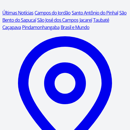
Últimas Notícias
Campos do Jordão
Santo Antônio do Pinhal
São
Bento do Sapucaí
São José dos Campos
Jacareí
Taubaté
Caçapava
Pindamonhangaba
Brasil e Mundo