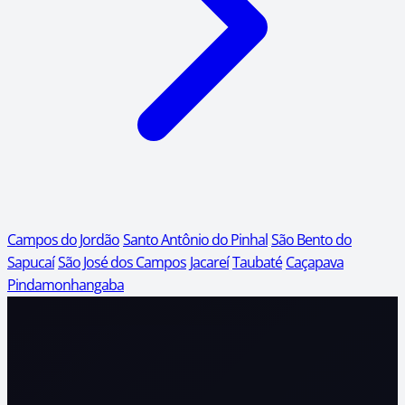
Campos do Jordão
Santo Antônio do Pinhal
São Bento do
Sapucaí
São José dos Campos
Jacareí
Taubaté
Caçapava
Pindamonhangaba