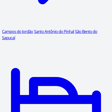
Campos do Jordão
Santo Antônio do Pinhal
São Bento do
Sapucaí