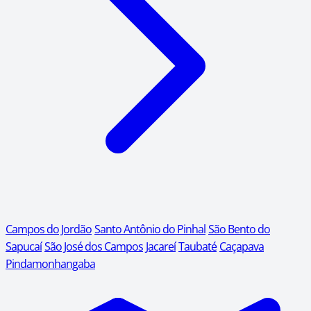
Campos do Jordão
Santo Antônio do Pinhal
São Bento do
Sapucaí
São José dos Campos
Jacareí
Taubaté
Caçapava
Pindamonhangaba