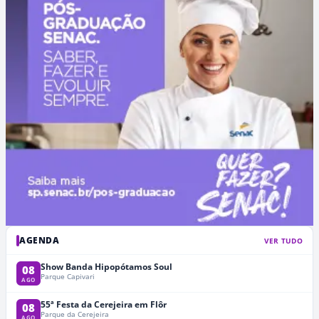
AGENDA
VER TUDO
Show Banda Hipopótamos Soul
08
Parque Capivari
AGO
55ª Festa da Cerejeira em Flôr
08
Parque da Cerejeira
AGO