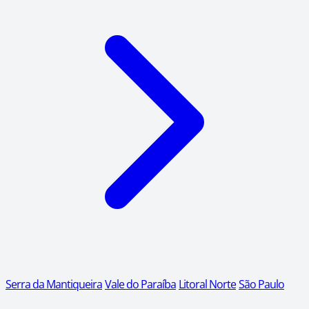
Serra da Mantiqueira
Vale do Paraíba
Litoral Norte
São Paulo