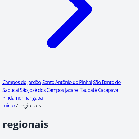
Campos do Jordão
Santo Antônio do Pinhal
São Bento do
Sapucaí
São José dos Campos
Jacareí
Taubaté
Caçapava
Pindamonhangaba
Início
/
regionais
regionais