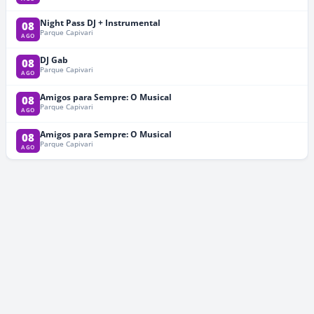
Night Pass DJ + Instrumental
08
Parque Capivari
AGO
DJ Gab
08
Parque Capivari
AGO
Amigos para Sempre: O Musical
08
Parque Capivari
AGO
Amigos para Sempre: O Musical
08
Parque Capivari
AGO