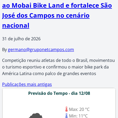
ao Mobai Bike Land e fortalece São
José dos Campos no cenário
nacional
31 de julho de 2026
By
germano@gruponetcampos.com
Competição reuniu atletas de todo o Brasil, movimentou
o turismo esportivo e confirmou o maior bike park da
América Latina como palco de grandes eventos
Navegação
Publicações mais antigas
Previsão do Tempo - dia 12/08
por
☁
posts
🌡
Max: 20 °C
🌡
Min: 11°C