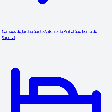
Campos do Jordão
Santo Antônio do Pinhal
São Bento do
Sapucaí