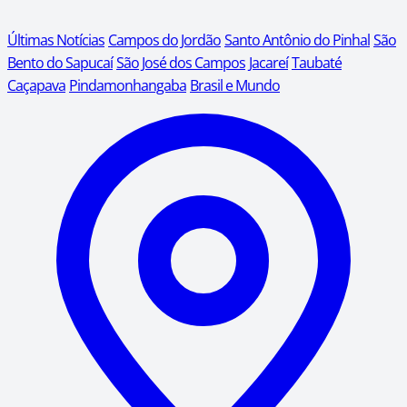
Últimas Notícias
Campos do Jordão
Santo Antônio do Pinhal
São
Bento do Sapucaí
São José dos Campos
Jacareí
Taubaté
Caçapava
Pindamonhangaba
Brasil e Mundo