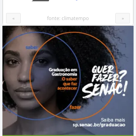
fonte: climatempo
«
»