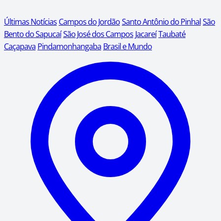
Últimas Notícias
Campos do Jordão
Santo Antônio do Pinhal
São
Bento do Sapucaí
São José dos Campos
Jacareí
Taubaté
Caçapava
Pindamonhangaba
Brasil e Mundo