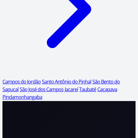
Campos do Jordão
Santo Antônio do Pinhal
São Bento do
Sapucaí
São José dos Campos
Jacareí
Taubaté
Caçapava
Pindamonhangaba