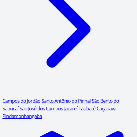
Campos do Jordão
Santo Antônio do Pinhal
São Bento do
Sapucaí
São José dos Campos
Jacareí
Taubaté
Caçapava
Pindamonhangaba