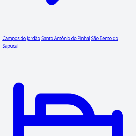
Campos do Jordão
Santo Antônio do Pinhal
São Bento do
Sapucaí