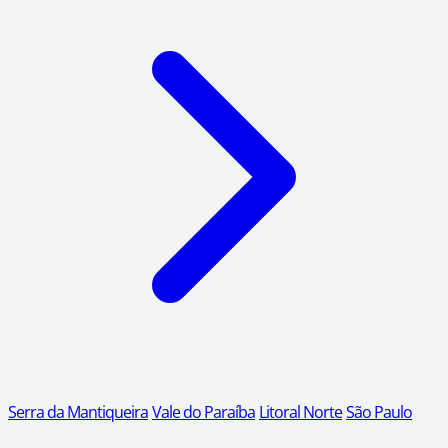
Serra da Mantiqueira
Vale do Paraíba
Litoral Norte
São Paulo