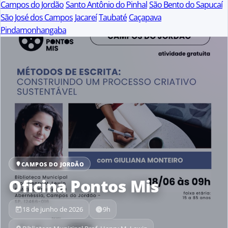
Campos do Jordão
Santo Antônio do Pinhal
São Bento do Sapucaí
São José dos Campos
Jacareí
Taubaté
Caçapava
Pindamonhangaba
CAMPOS DO JORDÃO
Oficina Pontos Mis
18 de junho de 2026
9h