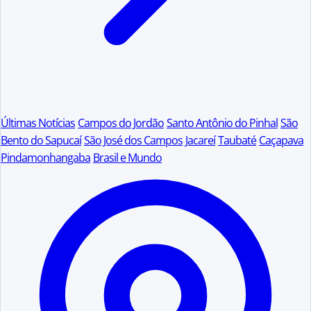
Últimas Notícias
Campos do Jordão
Santo Antônio do Pinhal
São
Bento do Sapucaí
São José dos Campos
Jacareí
Taubaté
Caçapava
Pindamonhangaba
Brasil e Mundo