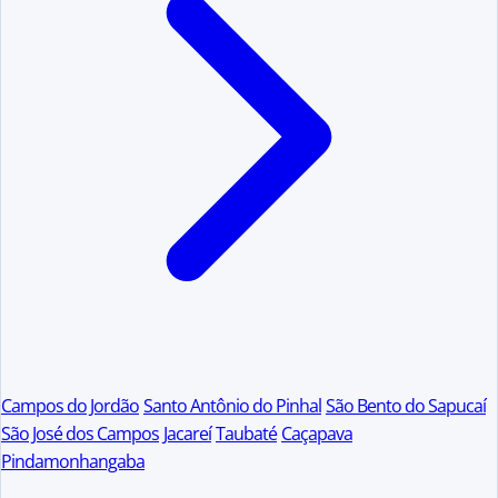
Campos do Jordão
Santo Antônio do Pinhal
São Bento do Sapucaí
São José dos Campos
Jacareí
Taubaté
Caçapava
Pindamonhangaba