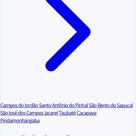
Campos do Jordão
Santo Antônio do Pinhal
São Bento do Sapucaí
São José dos Campos
Jacareí
Taubaté
Caçapava
Pindamonhangaba