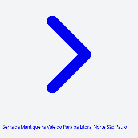
Serra da Mantiqueira
Vale do Paraíba
Litoral Norte
São Paulo