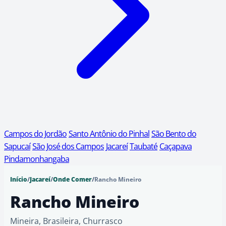
Campos do Jordão
Santo Antônio do Pinhal
São Bento do
Sapucaí
São José dos Campos
Jacareí
Taubaté
Caçapava
Pindamonhangaba
Início
/
Jacareí
/
Onde Comer
/
Rancho Mineiro
Rancho Mineiro
Mineira, Brasileira, Churrasco