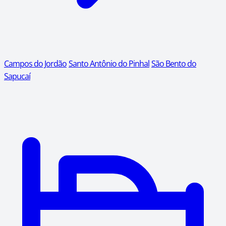
Campos do Jordão
Santo Antônio do Pinhal
São Bento do
Sapucaí