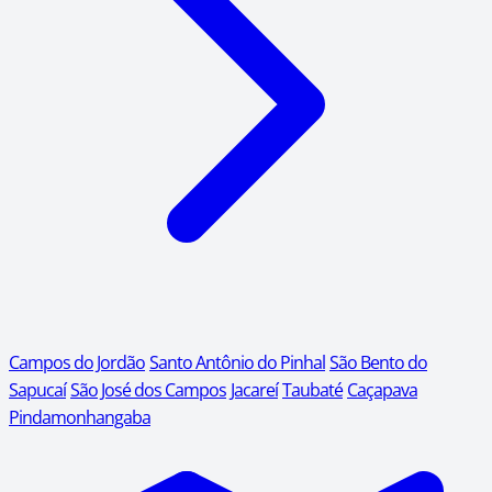
Campos do Jordão
Santo Antônio do Pinhal
São Bento do
Sapucaí
São José dos Campos
Jacareí
Taubaté
Caçapava
Pindamonhangaba