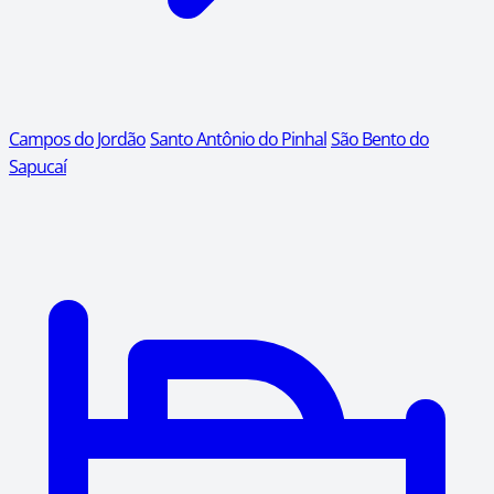
Campos do Jordão
Santo Antônio do Pinhal
São Bento do
Sapucaí