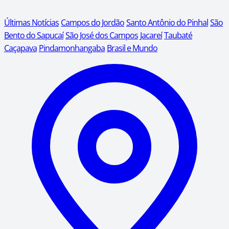
Últimas Notícias
Campos do Jordão
Santo Antônio do Pinhal
São
Bento do Sapucaí
São José dos Campos
Jacareí
Taubaté
Caçapava
Pindamonhangaba
Brasil e Mundo