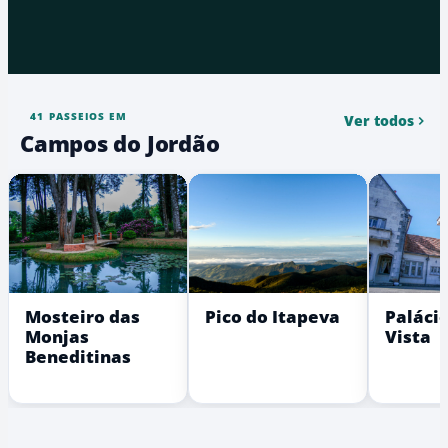
41 PASSEIOS EM
Ver todos
Campos do Jordão
Mosteiro das
Pico do Itapeva
Paláci
Monjas
Vista
Beneditinas