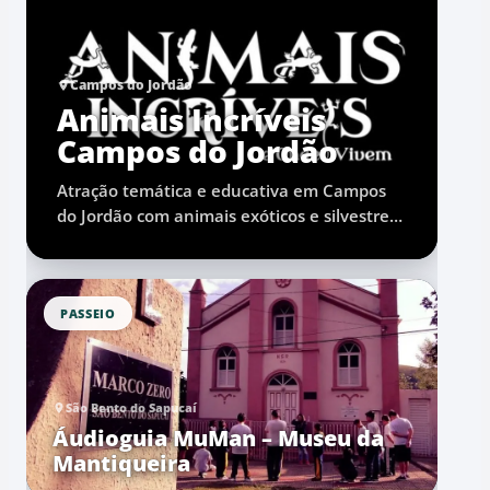
Campos do Jordão
Animais Incríveis
Campos do Jordão
Atração temática e educativa em Campos
do Jordão com animais exóticos e silvestres,
interação monitorada e experiência voltada
para crianças e famílias.
PASSEIO
São Bento do Sapucaí
Áudioguia MuMan – Museu da
Mantiqueira