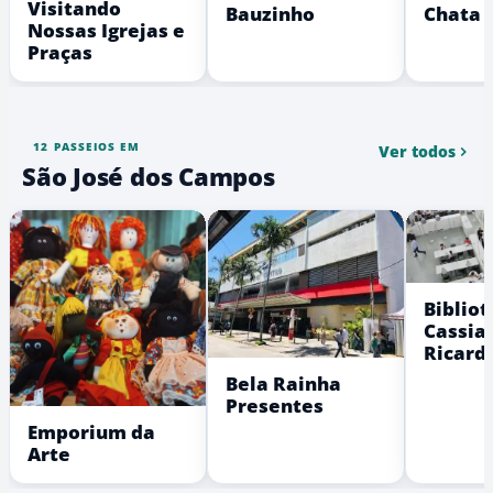
Visitando
Bauzinho
Chata
Nossas Igrejas e
Praças
12 PASSEIOS EM
Ver todos
São José dos Campos
Bibliot
Cassia
Ricard
Bela Rainha
Presentes
Emporium da
Arte