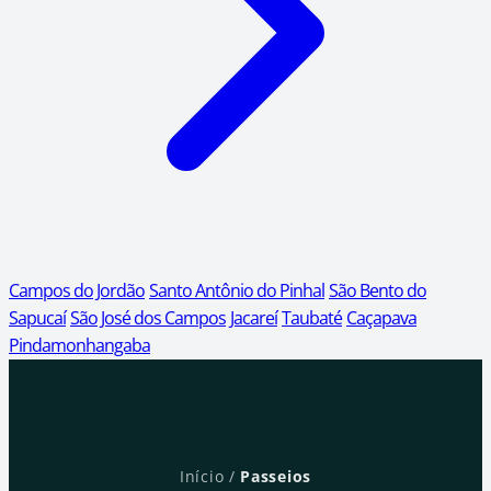
Campos do Jordão
Santo Antônio do Pinhal
São Bento do
Sapucaí
São José dos Campos
Jacareí
Taubaté
Caçapava
Pindamonhangaba
Início
/
Passeios