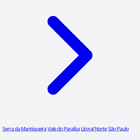
Serra da Mantiqueira
Vale do Paraíba
Litoral Norte
São Paulo