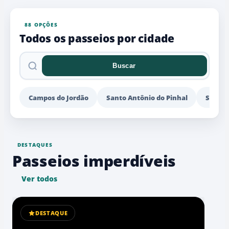
88 OPÇÕES
Todos os passeios por cidade
Buscar
Pesquisar
passeios
Campos do Jordão
Santo Antônio do Pinhal
São Be
DESTAQUES
Passeios imperdíveis
Ver todos
DESTAQUE