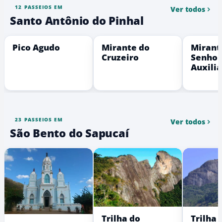
12 PASSEIOS EM
Ver todos
Santo Antônio do Pinhal
Pico Agudo
Mirante do
Mirant
Cruzeiro
Senhor
Auxili
23 PASSEIOS EM
Ver todos
São Bento do Sapucaí
Trilha do
Trilha 