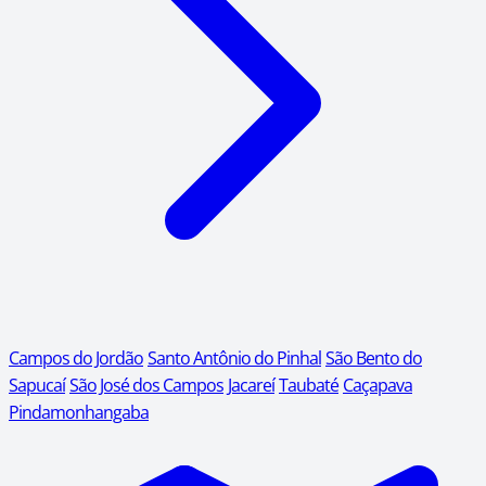
Campos do Jordão
Santo Antônio do Pinhal
São Bento do
Sapucaí
São José dos Campos
Jacareí
Taubaté
Caçapava
Pindamonhangaba