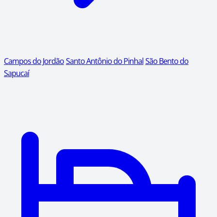
Campos do Jordão
Santo Antônio do Pinhal
São Bento do
Sapucaí