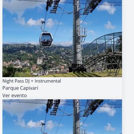
15
AGENDA
GRATUITO
Night Pass DJ + Instrumental
AGO
Parque Capivari
18h
Ver evento