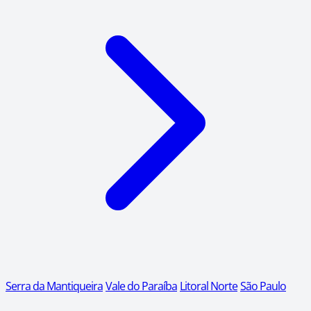
Serra da Mantiqueira
Vale do Paraíba
Litoral Norte
São Paulo