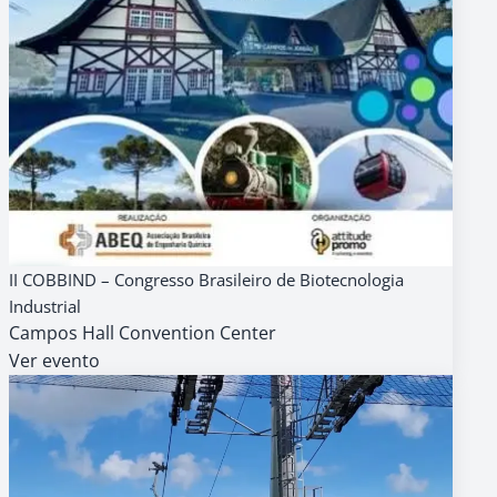
16
AGENDA
PAGO
II COBBIND – Congresso Brasileiro de Biotecnologia
AGO
Industrial
8h
Campos Hall Convention Center
Ver evento