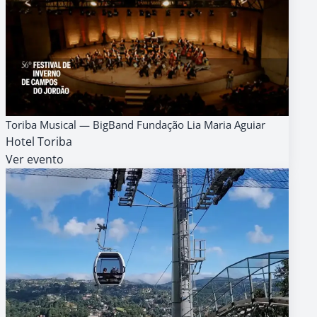
09
AGENDA
GRATUITO
Toriba Musical — BigBand Fundação Lia Maria Aguiar
AGO
Hotel Toriba
18h
Ver evento