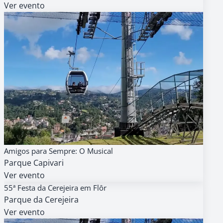
Ver evento
15
AGENDA
GRATUITO
Amigos para Sempre: O Musical
AGO
Parque Capivari
13h
Ver evento
15
AGENDA
R$ 0,00
55ª Festa da Cerejeira em Flôr
AGO
Parque da Cerejeira
9h
Ver evento