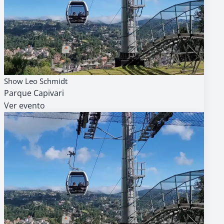
15
AGENDA
GRATUITO
Show Leo Schmidt
AGO
Parque Capivari
15h
Ver evento