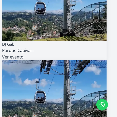
16
AGENDA
GRATUITO
DJ Gab
AGO
Parque Capivari
14h
Ver evento