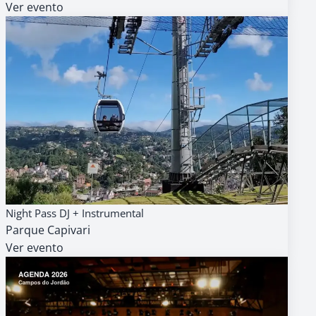
Ver evento
09
AGENDA
GRATUITO
Night Pass DJ + Instrumental
AGO
Parque Capivari
18h
Ver evento