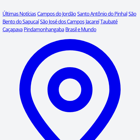
Últimas Notícias
Campos do Jordão
Santo Antônio do Pinhal
São
Bento do Sapucaí
São José dos Campos
Jacareí
Taubaté
Caçapava
Pindamonhangaba
Brasil e Mundo