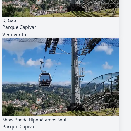
09
AGENDA
GRATUITO
DJ Gab
AGO
Parque Capivari
14h
Ver evento
09
AGENDA
GRATUITO
Show Banda Hipopótamos Soul
AGO
Parque Capivari
15h