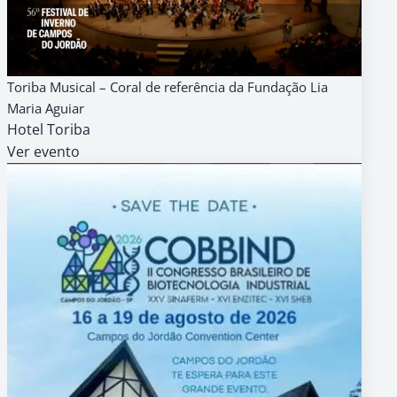
15
AGENDA
GRATUITO
Toriba Musical – Coral de referência da Fundação Lia
AGO
Maria Aguiar
16h
Hotel Toriba
Ver evento