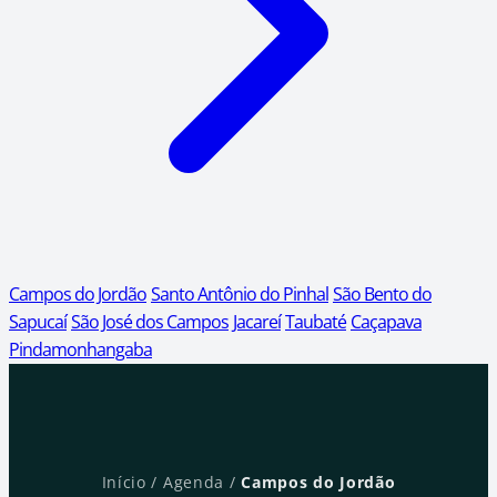
Campos do Jordão
Santo Antônio do Pinhal
São Bento do
Sapucaí
São José dos Campos
Jacareí
Taubaté
Caçapava
Pindamonhangaba
Início
/
Agenda
/
Campos do Jordão