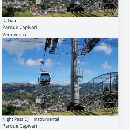
14
AGENDA
GRATUITO
DJ Gab
AGO
Parque Capivari
14h
Ver evento
14
AGENDA
GRATUITO
Night Pass DJ + Instrumental
AGO
Parque Capivari
18h