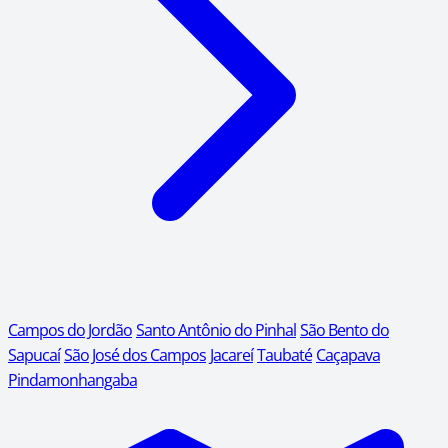
Campos do Jordão
Santo Antônio do Pinhal
São Bento do
Sapucaí
São José dos Campos
Jacareí
Taubaté
Caçapava
Pindamonhangaba