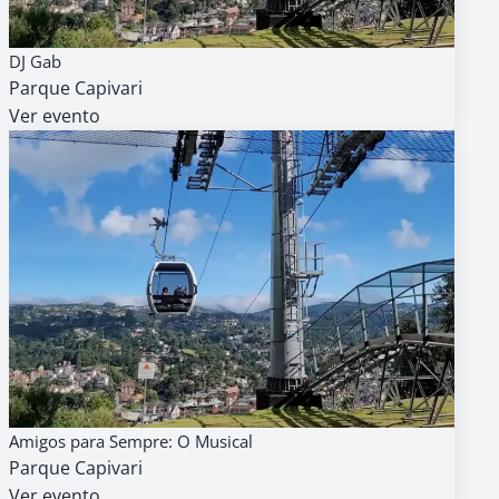
15
AGENDA
GRATUITO
DJ Gab
AGO
Parque Capivari
14h
Ver evento
15
AGENDA
GRATUITO
Amigos para Sempre: O Musical
AGO
Parque Capivari
11h
Ver evento