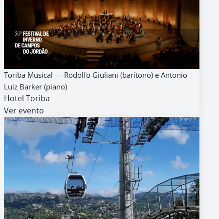
14
AGENDA
GRATUITO
Toriba Musical — Rodolfo Giuliani (barítono) e Antonio
AGO
Luiz Barker (piano)
18h
Hotel Toriba
Ver evento