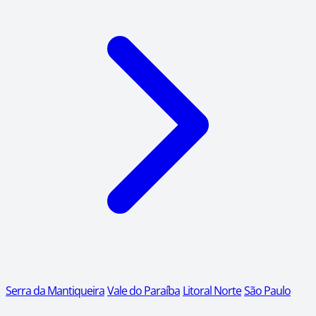
Serra da Mantiqueira
Vale do Paraíba
Litoral Norte
São Paulo