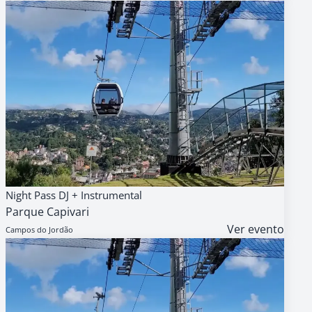
08
AGENDA
GRATUITO
Night Pass DJ + Instrumental
AGO
Parque Capivari
18h
Ver evento
Campos do Jordão