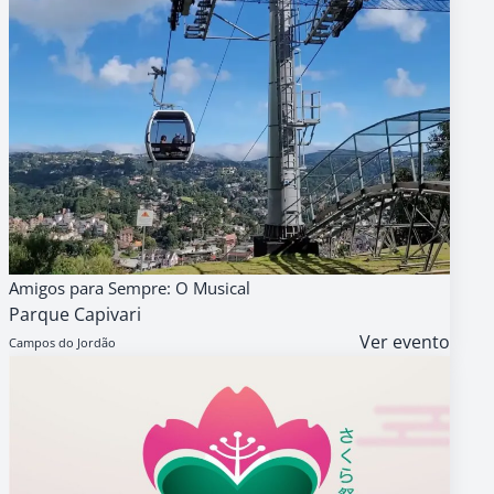
08
AGENDA
GRATUITO
Amigos para Sempre: O Musical
AGO
Parque Capivari
13h
Ver evento
Campos do Jordão