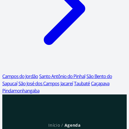
Campos do Jordão
Santo Antônio do Pinhal
São Bento do
Sapucaí
São José dos Campos
Jacareí
Taubaté
Caçapava
Pindamonhangaba
Início
/
Agenda