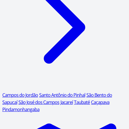
Campos do Jordão
Santo Antônio do Pinhal
São Bento do
Sapucaí
São José dos Campos
Jacareí
Taubaté
Caçapava
Pindamonhangaba