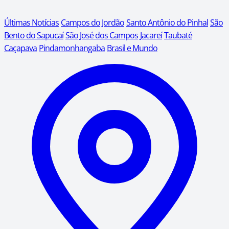
Últimas Notícias
Campos do Jordão
Santo Antônio do Pinhal
São
Bento do Sapucaí
São José dos Campos
Jacareí
Taubaté
Caçapava
Pindamonhangaba
Brasil e Mundo