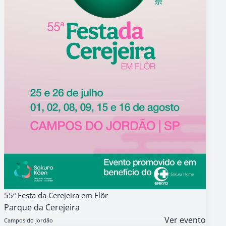
08
GRATUITO
55ª Festa da Cerejeira em Flôr
AGO
Parque da Cerejeira
9h
Ver evento
Campos do Jordão