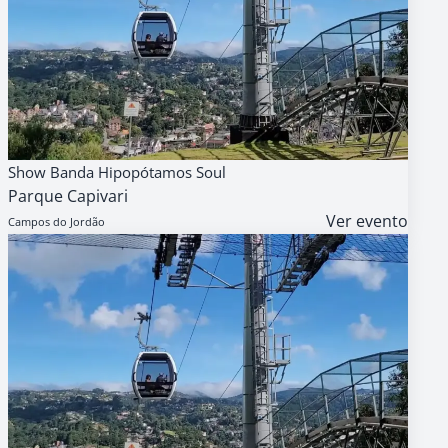
08
AGENDA
GRATUITO
Show Banda Hipopótamos Soul
AGO
Parque Capivari
15h
Ver evento
Campos do Jordão