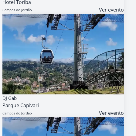
Hotel Toriba
18h
Ver evento
Campos do Jordão
09
AGENDA
GRATUITO
DJ Gab
AGO
Parque Capivari
14h
Ver evento
Campos do Jordão