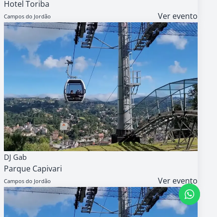
Hotel Toriba
Ver evento
Campos do Jordão
14
AGENDA
GRATUITO
DJ Gab
AGO
Parque Capivari
14h
Ver evento
Campos do Jordão