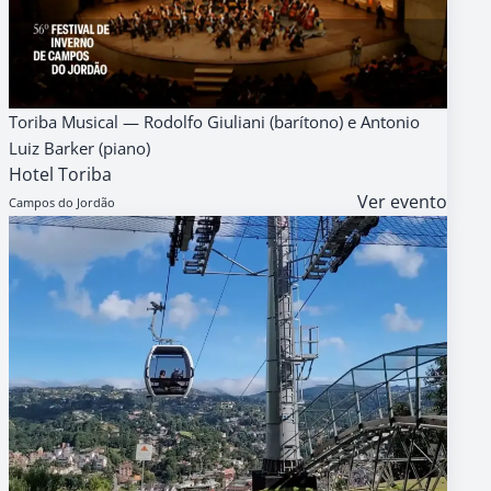
07
AGENDA
GRATUITO
Toriba Musical — Rodolfo Giuliani (barítono) e Antonio
AGO
Luiz Barker (piano)
18h
Hotel Toriba
Ver evento
Campos do Jordão