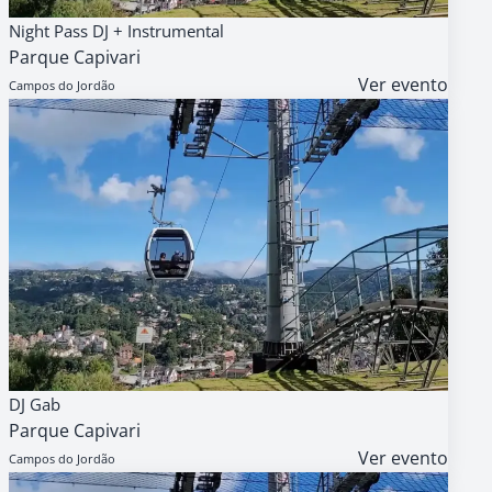
07
AGENDA
GRATUITO
Night Pass DJ + Instrumental
AGO
Parque Capivari
18h
Ver evento
Campos do Jordão
07
AGENDA
GRATUITO
DJ Gab
AGO
Parque Capivari
14h
Ver evento
Campos do Jordão