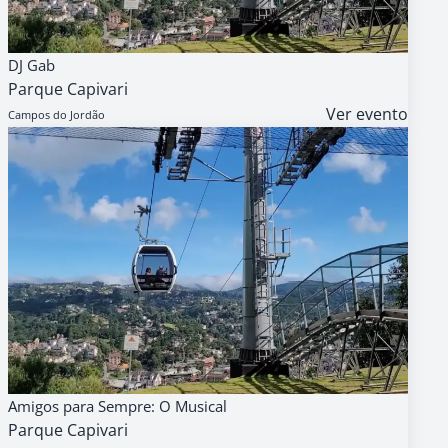
08
AGENDA
GRATUITO
DJ Gab
AGO
Parque Capivari
14h
Ver evento
Campos do Jordão
08
AGENDA
GRATUITO
Amigos para Sempre: O Musical
AGO
Parque Capivari
11h