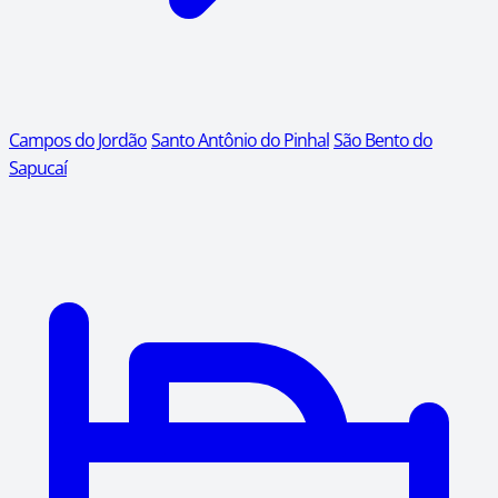
Campos do Jordão
Santo Antônio do Pinhal
São Bento do
Sapucaí