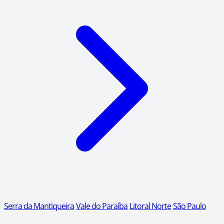
Serra da Mantiqueira
Vale do Paraíba
Litoral Norte
São Paulo