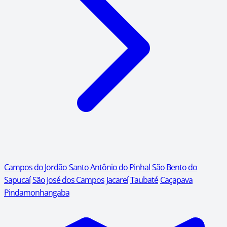
Campos do Jordão
Santo Antônio do Pinhal
São Bento do
Sapucaí
São José dos Campos
Jacareí
Taubaté
Caçapava
Pindamonhangaba