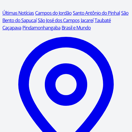
Últimas Notícias
Campos do Jordão
Santo Antônio do Pinhal
São
Bento do Sapucaí
São José dos Campos
Jacareí
Taubaté
Caçapava
Pindamonhangaba
Brasil e Mundo