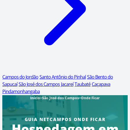
Campos do Jordão
Santo Antônio do Pinhal
São Bento do
Sapucaí
São José dos Campos
Jacareí
Taubaté
Caçapava
Pindamonhangaba
Início
>
São José dos Campos
>
Onde Ficar
GUIA NETCAMPOS ONDE FICAR
Hospedagem em