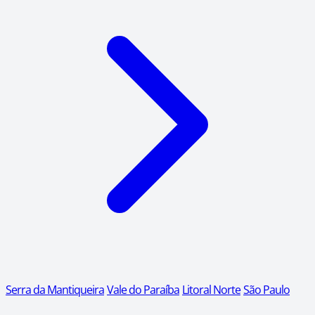
Serra da Mantiqueira
Vale do Paraíba
Litoral Norte
São Paulo