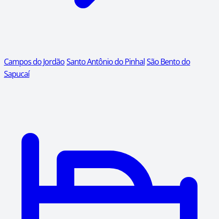
Campos do Jordão
Santo Antônio do Pinhal
São Bento do
Sapucaí