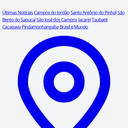
Últimas Notícias
Campos do Jordão
Santo Antônio do Pinhal
São
Bento do Sapucaí
São José dos Campos
Jacareí
Taubaté
Caçapava
Pindamonhangaba
Brasil e Mundo