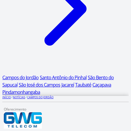
Campos do Jordão
Santo Antônio do Pinhal
São Bento do
Sapucaí
São José dos Campos
Jacareí
Taubaté
Caçapava
Pindamonhangaba
INÍCIO
/
NOTÍCIAS
/
CAMPOS DO JORDÃO
Oferecimento