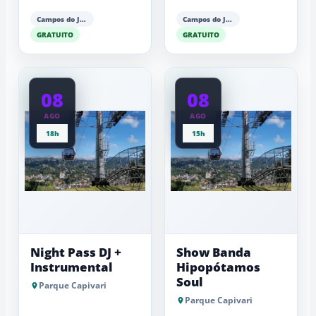
Campos do Jordão
Campos do Jordão
GRATUITO
GRATUITO
08
08
AGO
AGO
18h
15h
Night Pass DJ +
Show Banda
Instrumental
Hipopótamos
Soul
Parque Capivari
Parque Capivari