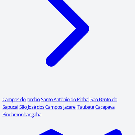
Campos do Jordão
Santo Antônio do Pinhal
São Bento do
Sapucaí
São José dos Campos
Jacareí
Taubaté
Caçapava
Pindamonhangaba