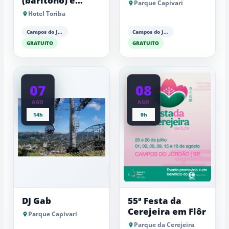
(barítono) e
Parque Capivari
Antonio Luiz
Hotel Toriba
Barker (piano)
Campos do Jordão
Campos do Jordão
GRATUITO
GRATUITO
07
08
AGO
AGO
14h
9h
DJ Gab
55ª Festa da
Cerejeira em Flôr
Parque Capivari
Parque da Cerejeira