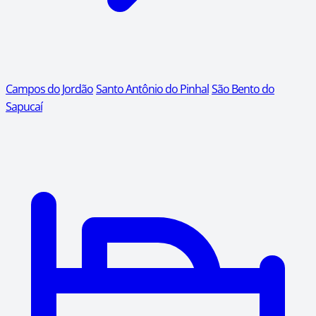
Campos do Jordão
Santo Antônio do Pinhal
São Bento do
Sapucaí