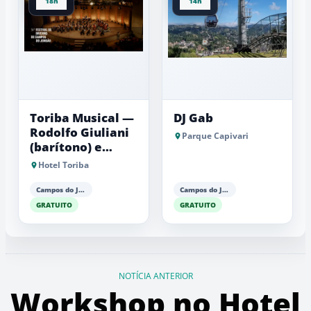
18h
14h
Toriba Musical —
DJ Gab
Rodolfo Giuliani
Parque Capivari
(barítono) e
Antonio Luiz
Hotel Toriba
Barker (piano)
Campos do Jordão
Campos do Jordão
GRATUITO
GRATUITO
NOTÍCIA ANTERIOR
Workshop no Hotel