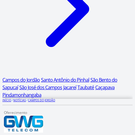
Campos do Jordão
Santo Antônio do Pinhal
São Bento do
Sapucaí
São José dos Campos
Jacareí
Taubaté
Caçapava
Pindamonhangaba
INÍCIO
/
NOTÍCIAS
/
CAMPOS DO JORDÃO
Oferecimento