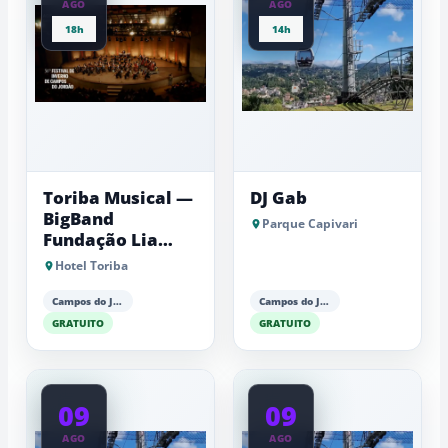
AGO
AGO
18h
14h
Toriba Musical —
DJ Gab
BigBand
Parque Capivari
Fundação Lia
Maria Aguiar
Hotel Toriba
Campos do Jordão
Campos do Jordão
GRATUITO
GRATUITO
09
09
AGO
AGO