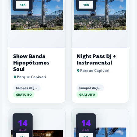
15h
18h
Show Banda
Night Pass DJ +
Hipopótamos
Instrumental
Soul
Parque Capivari
Parque Capivari
Campos do Jordão
Campos do Jordão
GRATUITO
GRATUITO
14
14
AGO
AGO