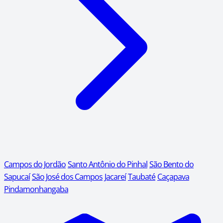
Campos do Jordão
Santo Antônio do Pinhal
São Bento do
Sapucaí
São José dos Campos
Jacareí
Taubaté
Caçapava
Pindamonhangaba