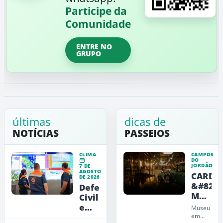
Participe da
Comunidade
ENTRE NO
GRUPO
últimas
dicas de
NOTÍCIAS
PASSEIOS
CLIMA
CAMPOS
DO
JORDÃO
7 DE
AGOSTO
CARDE
DE 2026
&#8211
Defesa
Museu
Civil
de
emite
Museu
Arte,
alerta
em