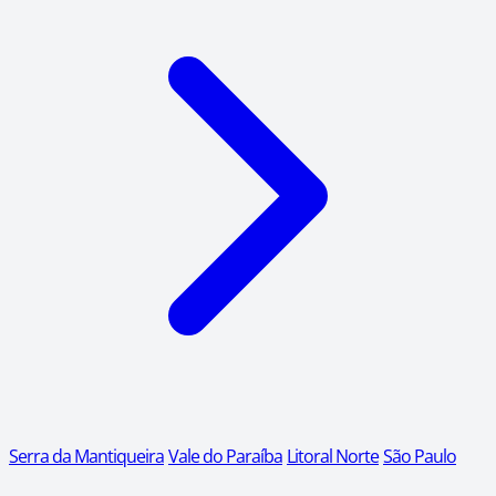
Serra da Mantiqueira
Vale do Paraíba
Litoral Norte
São Paulo