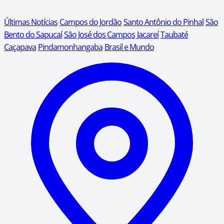
Últimas Notícias
Campos do Jordão
Santo Antônio do Pinhal
São
Bento do Sapucaí
São José dos Campos
Jacareí
Taubaté
Caçapava
Pindamonhangaba
Brasil e Mundo