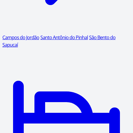
Campos do Jordão
Santo Antônio do Pinhal
São Bento do
Sapucaí