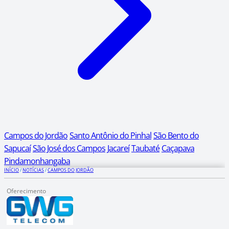
Campos do Jordão
Santo Antônio do Pinhal
São Bento do
Sapucaí
São José dos Campos
Jacareí
Taubaté
Caçapava
Pindamonhangaba
INÍCIO
/
NOTÍCIAS
/
CAMPOS DO JORDÃO
Oferecimento