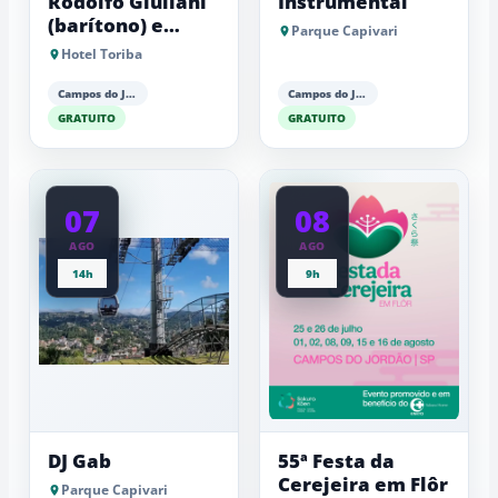
Rodolfo Giuliani
Instrumental
(barítono) e
Parque Capivari
Antonio Luiz
Hotel Toriba
Barker (piano)
Campos do Jordão
Campos do Jordão
GRATUITO
GRATUITO
07
08
AGO
AGO
14h
9h
DJ Gab
55ª Festa da
Cerejeira em Flôr
Parque Capivari