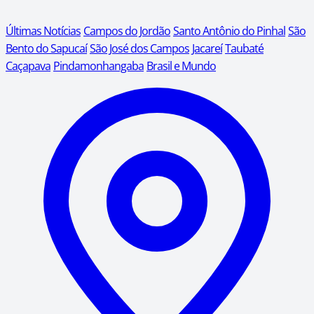
Últimas Notícias
Campos do Jordão
Santo Antônio do Pinhal
São
Bento do Sapucaí
São José dos Campos
Jacareí
Taubaté
Caçapava
Pindamonhangaba
Brasil e Mundo