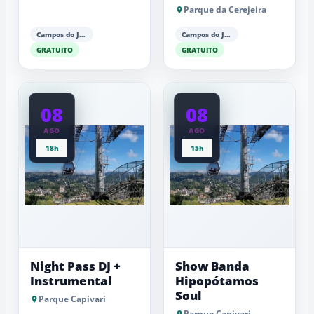
Parque da Cerejeira
Campos do Jordão
Campos do Jordão
GRATUITO
GRATUITO
08
08
AGO
AGO
18h
15h
Night Pass DJ +
Show Banda
Instrumental
Hipopótamos
Soul
Parque Capivari
Parque Capivari