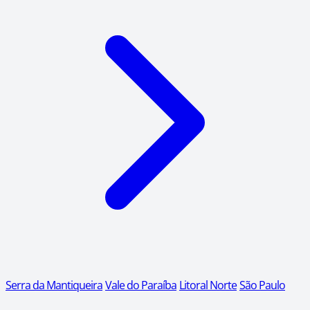
Serra da Mantiqueira
Vale do Paraíba
Litoral Norte
São Paulo