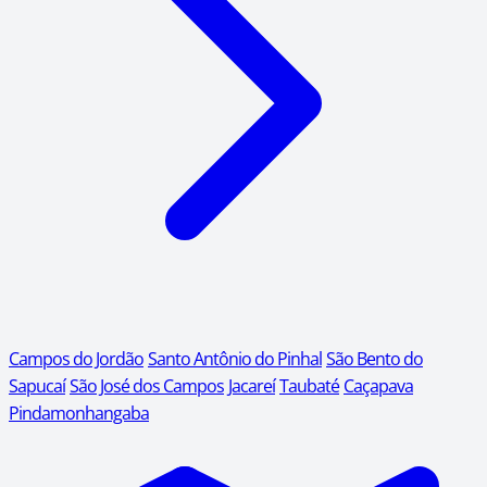
Campos do Jordão
Santo Antônio do Pinhal
São Bento do
Sapucaí
São José dos Campos
Jacareí
Taubaté
Caçapava
Pindamonhangaba