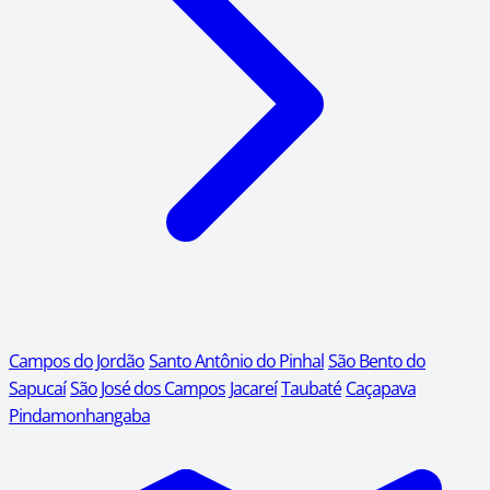
Campos do Jordão
Santo Antônio do Pinhal
São Bento do
Sapucaí
São José dos Campos
Jacareí
Taubaté
Caçapava
Pindamonhangaba