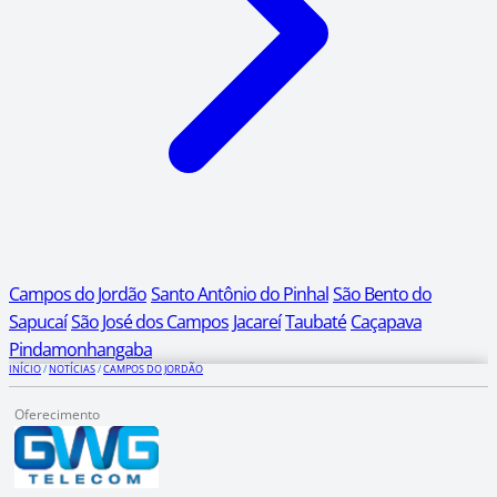
Campos do Jordão
Santo Antônio do Pinhal
São Bento do
Sapucaí
São José dos Campos
Jacareí
Taubaté
Caçapava
Pindamonhangaba
INÍCIO
/
NOTÍCIAS
/
CAMPOS DO JORDÃO
Oferecimento