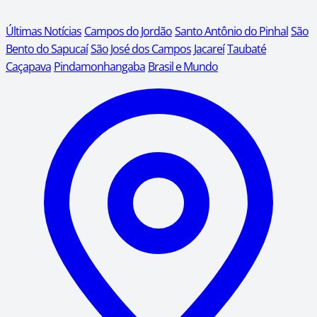
Últimas Notícias
Campos do Jordão
Santo Antônio do Pinhal
São
Bento do Sapucaí
São José dos Campos
Jacareí
Taubaté
Caçapava
Pindamonhangaba
Brasil e Mundo