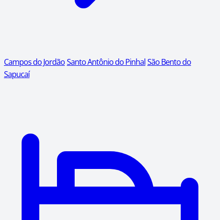
Campos do Jordão
Santo Antônio do Pinhal
São Bento do
Sapucaí