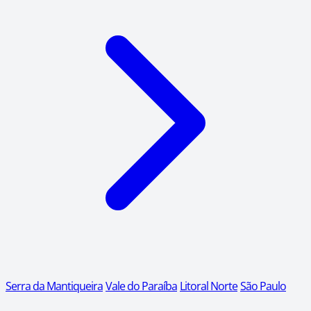
Serra da Mantiqueira
Vale do Paraíba
Litoral Norte
São Paulo