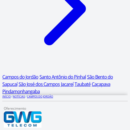
Campos do Jordão
Santo Antônio do Pinhal
São Bento do
Sapucaí
São José dos Campos
Jacareí
Taubaté
Caçapava
Pindamonhangaba
INÍCIO
/
NOTÍCIAS
/
CAMPOS DO JORDÃO
Oferecimento