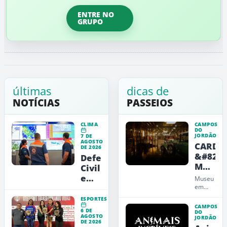
ENTRE NO
GRUPO
últimas
dicas de
NOTÍCIAS
PASSEIOS
CLIMA
CAMPOS
DO
JORDÃO
7 DE
AGOSTO
CARDE
DE 2026
&#8211
Defesa
Museu
Civil
de
emite
Museu
Arte,
alerta
em
Campos
Design
vermelho
ESPORTES
do
e
para
CAMPOS
6 DE
Jordão
DO
Educaç
AGOSTO
a
JORDÃO
que
DE 2026