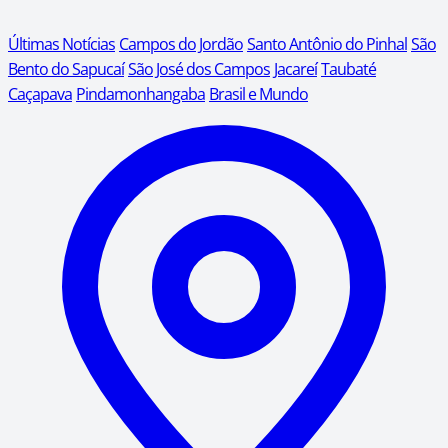
Últimas Notícias
Campos do Jordão
Santo Antônio do Pinhal
São
Bento do Sapucaí
São José dos Campos
Jacareí
Taubaté
Caçapava
Pindamonhangaba
Brasil e Mundo