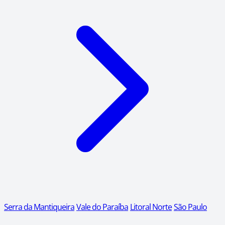
Serra da Mantiqueira
Vale do Paraíba
Litoral Norte
São Paulo