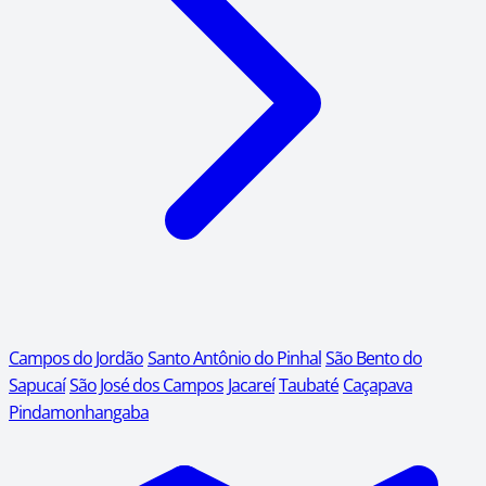
Campos do Jordão
Santo Antônio do Pinhal
São Bento do
Sapucaí
São José dos Campos
Jacareí
Taubaté
Caçapava
Pindamonhangaba