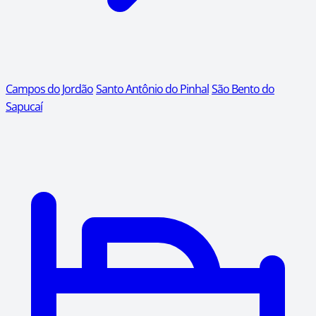
Campos do Jordão
Santo Antônio do Pinhal
São Bento do
Sapucaí