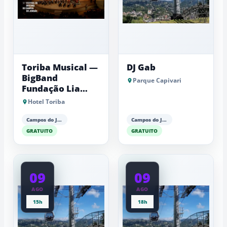
Toriba Musical —
DJ Gab
BigBand
Parque Capivari
Fundação Lia
Maria Aguiar
Hotel Toriba
Campos do Jordão
Campos do Jordão
GRATUITO
GRATUITO
09
09
AGO
AGO
15h
18h