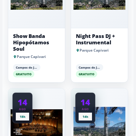
Show Banda
Night Pass DJ +
Hipopótamos
Instrumental
Soul
Parque Capivari
Parque Capivari
Campos do Jordão
Campos do Jordão
GRATUITO
GRATUITO
14
14
AGO
AGO
18h
14h