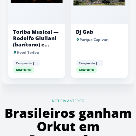
Toriba Musical —
DJ Gab
Rodolfo Giuliani
Parque Capivari
(barítono) e
Antonio Luiz
Hotel Toriba
Barker (piano)
Campos do Jordão
Campos do Jordão
GRATUITO
GRATUITO
NOTÍCIA ANTERIOR
Brasileiros ganham
Orkut em