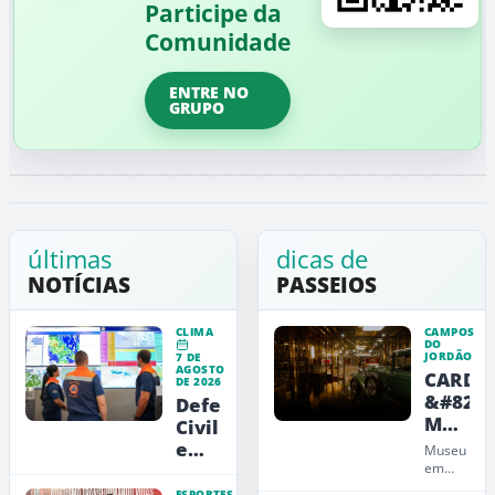
Participe da
Comunidade
ENTRE NO
GRUPO
últimas
dicas de
NOTÍCIAS
PASSEIOS
CLIMA
CAMPOS
DO
JORDÃO
7 DE
AGOSTO
CARDE
DE 2026
&#8211
Defesa
Museu
Civil
de
emite
Museu
Arte,
alerta
em
Campos
Design
vermelho
ESPORTES