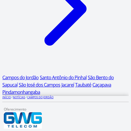
Campos do Jordão
Santo Antônio do Pinhal
São Bento do
Sapucaí
São José dos Campos
Jacareí
Taubaté
Caçapava
Pindamonhangaba
INÍCIO
/
NOTÍCIAS
/
CAMPOS DO JORDÃO
Oferecimento