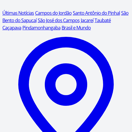
Últimas Notícias
Campos do Jordão
Santo Antônio do Pinhal
São
Bento do Sapucaí
São José dos Campos
Jacareí
Taubaté
Caçapava
Pindamonhangaba
Brasil e Mundo