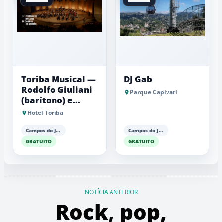
Toriba Musical —
DJ Gab
Rodolfo Giuliani
Parque Capivari
(barítono) e
Antonio Luiz
Hotel Toriba
Barker (piano)
Campos do Jordão
Campos do Jordão
GRATUITO
GRATUITO
NOTÍCIA ANTERIOR
Rock, pop,