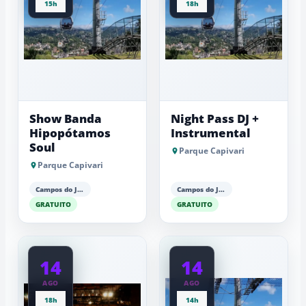
15h
18h
Show Banda
Night Pass DJ +
Hipopótamos
Instrumental
Soul
Parque Capivari
Parque Capivari
Campos do Jordão
Campos do Jordão
GRATUITO
GRATUITO
14
14
AGO
AGO
18h
14h