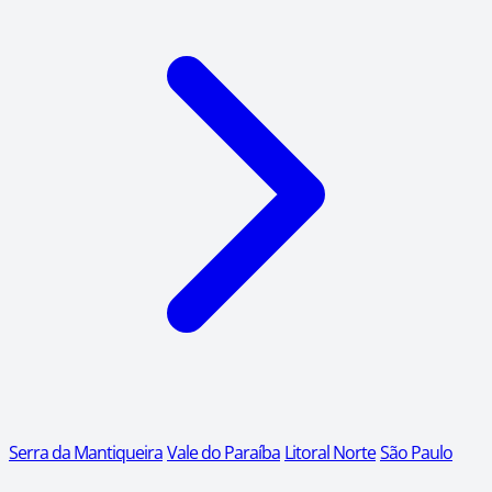
Serra da Mantiqueira
Vale do Paraíba
Litoral Norte
São Paulo