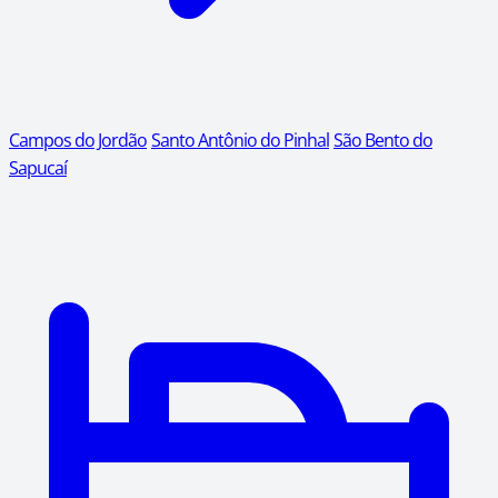
Campos do Jordão
Santo Antônio do Pinhal
São Bento do
Sapucaí