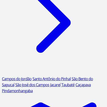
Campos do Jordão
Santo Antônio do Pinhal
São Bento do
Sapucaí
São José dos Campos
Jacareí
Taubaté
Caçapava
Pindamonhangaba