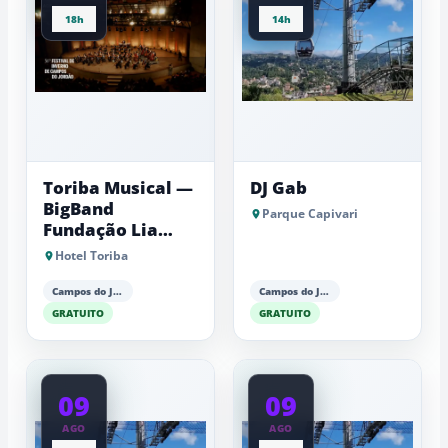
18h
14h
Toriba Musical —
DJ Gab
BigBand
Parque Capivari
Fundação Lia
Maria Aguiar
Hotel Toriba
Campos do Jordão
Campos do Jordão
GRATUITO
GRATUITO
09
09
AGO
AGO