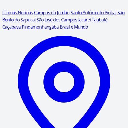
Últimas Notícias
Campos do Jordão
Santo Antônio do Pinhal
São
Bento do Sapucaí
São José dos Campos
Jacareí
Taubaté
Caçapava
Pindamonhangaba
Brasil e Mundo