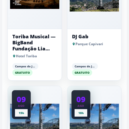
Toriba Musical —
DJ Gab
BigBand
Parque Capivari
Fundação Lia
Maria Aguiar
Hotel Toriba
Campos do Jordão
Campos do Jordão
GRATUITO
GRATUITO
09
09
AGO
AGO
15h
18h