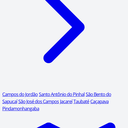
Campos do Jordão
Santo Antônio do Pinhal
São Bento do
Sapucaí
São José dos Campos
Jacareí
Taubaté
Caçapava
Pindamonhangaba