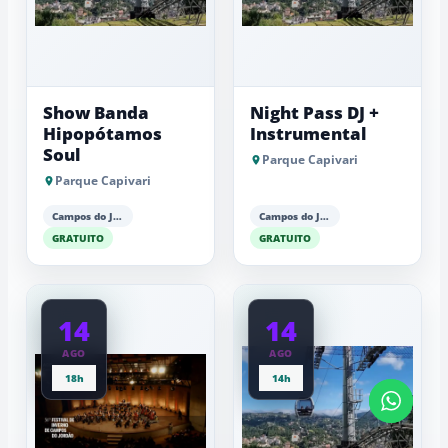
Show Banda
Night Pass DJ +
Hipopótamos
Instrumental
Soul
Parque Capivari
Parque Capivari
Campos do Jordão
Campos do Jordão
GRATUITO
GRATUITO
14
14
AGO
AGO
18h
14h