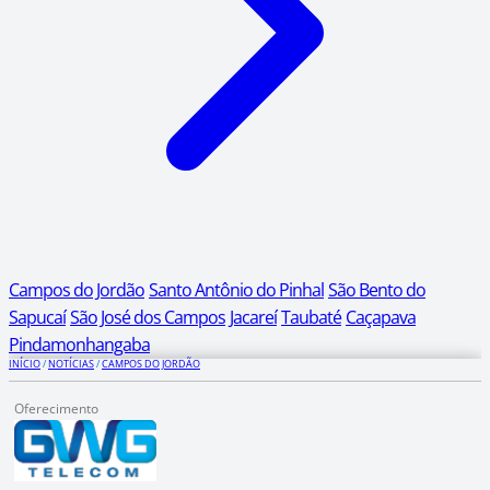
Campos do Jordão
Santo Antônio do Pinhal
São Bento do
Sapucaí
São José dos Campos
Jacareí
Taubaté
Caçapava
Pindamonhangaba
INÍCIO
/
NOTÍCIAS
/
CAMPOS DO JORDÃO
Oferecimento