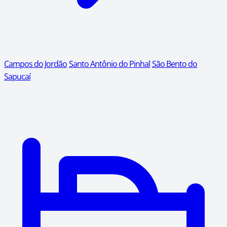
Campos do Jordão
Santo Antônio do Pinhal
São Bento do
Sapucaí