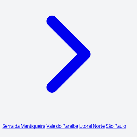
Serra da Mantiqueira
Vale do Paraíba
Litoral Norte
São Paulo