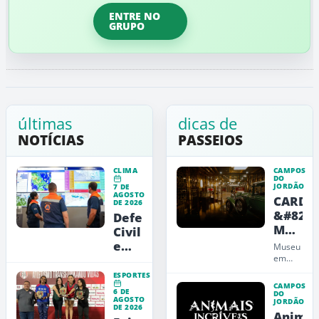
ENTRE NO
GRUPO
últimas
dicas de
NOTÍCIAS
PASSEIOS
CLIMA
CAMPOS
DO
JORDÃO
7 DE
AGOSTO
CARDE
DE 2026
&#8211
Defesa
Museu
Civil
de
emite
Museu
Arte,
alerta
em
Campos
Design
vermelho
ESPORTES
do
e
para
CAMPOS
6 DE
Jordão
DO
Educaç
AGOSTO
a
JORDÃO
que
DE 2026
Animai
RMVale
une