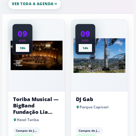
nesta
esculturas,
VER TODA A AGENDA
quinta-
experiênci
a
feira
baixas...
09
09
AGO
AGO
18h
14h
Toriba Musical —
DJ Gab
BigBand
Parque Capivari
Fundação Lia
Maria Aguiar
Hotel Toriba
Campos do Jordão
Campos do Jordão