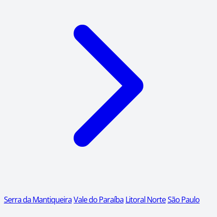
Serra da Mantiqueira
Vale do Paraíba
Litoral Norte
São Paulo