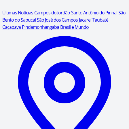
Últimas Notícias
Campos do Jordão
Santo Antônio do Pinhal
São
Bento do Sapucaí
São José dos Campos
Jacareí
Taubaté
Caçapava
Pindamonhangaba
Brasil e Mundo