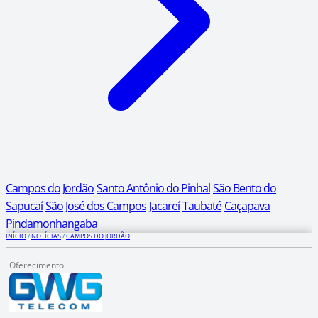
Campos do Jordão
Santo Antônio do Pinhal
São Bento do
Sapucaí
São José dos Campos
Jacareí
Taubaté
Caçapava
Pindamonhangaba
INÍCIO
/
NOTÍCIAS
/
CAMPOS DO JORDÃO
Oferecimento