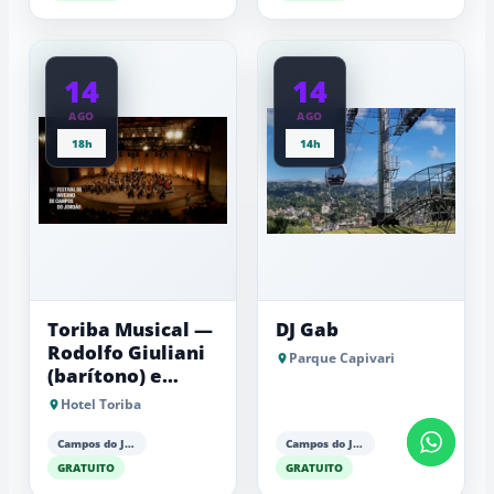
14
14
AGO
AGO
18h
14h
Toriba Musical —
DJ Gab
Rodolfo Giuliani
Parque Capivari
(barítono) e
Antonio Luiz
Hotel Toriba
Barker (piano)
Campos do Jordão
Campos do Jordão
GRATUITO
GRATUITO