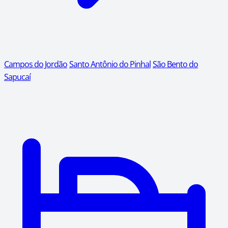
Campos do Jordão
Santo Antônio do Pinhal
São Bento do
Sapucaí