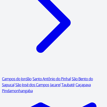
Campos do Jordão
Santo Antônio do Pinhal
São Bento do
Sapucaí
São José dos Campos
Jacareí
Taubaté
Caçapava
Pindamonhangaba