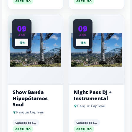
GRATUITO
GRATUITO
09
09
AGO
AGO
15h
18h
Show Banda
Night Pass DJ +
Hipopótamos
Instrumental
Soul
Parque Capivari
Parque Capivari
Campos do Jordão
Campos do Jordão
GRATUITO
GRATUITO