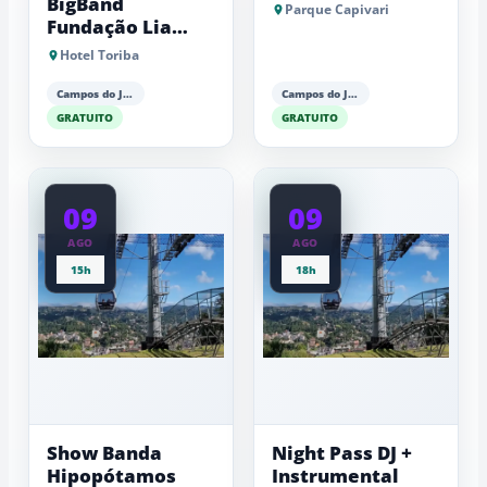
BigBand
Parque Capivari
Fundação Lia
Maria Aguiar
Hotel Toriba
Campos do Jordão
Campos do Jordão
GRATUITO
GRATUITO
09
09
AGO
AGO
15h
18h
Show Banda
Night Pass DJ +
Hipopótamos
Instrumental