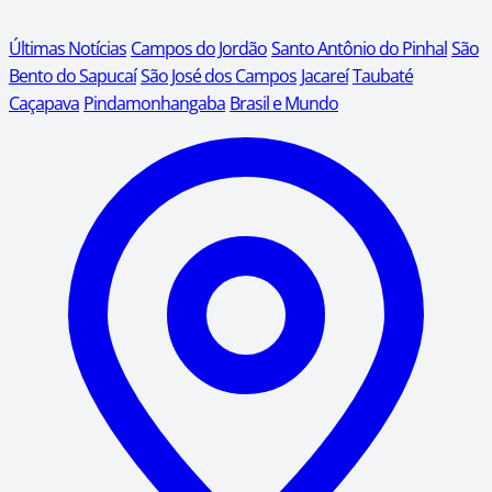
Últimas Notícias
Campos do Jordão
Santo Antônio do Pinhal
São
Bento do Sapucaí
São José dos Campos
Jacareí
Taubaté
Caçapava
Pindamonhangaba
Brasil e Mundo