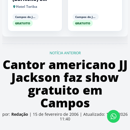
Antonio Luiz
Hotel Toriba
Barker (piano)
Campos do Jordão
Campos do Jordão
GRATUITO
GRATUITO
NOTÍCIA ANTERIOR
Cantor americano JJ
Jackson faz show
gratuito em
Campos
por:
Redação
|
15 de fevereiro de 2006
|
Atualizado: 17/06/2026
11:40