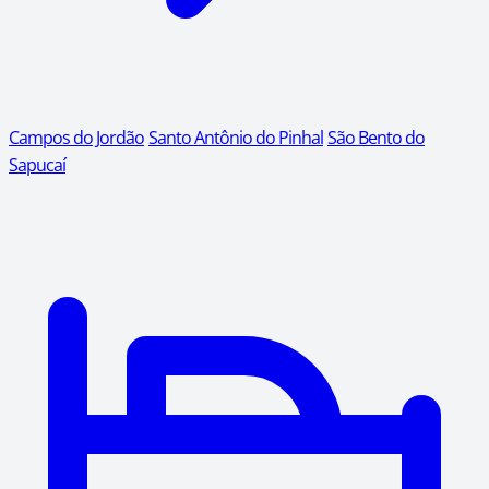
Campos do Jordão
Santo Antônio do Pinhal
São Bento do
Sapucaí