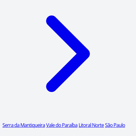
Serra da Mantiqueira
Vale do Paraíba
Litoral Norte
São Paulo