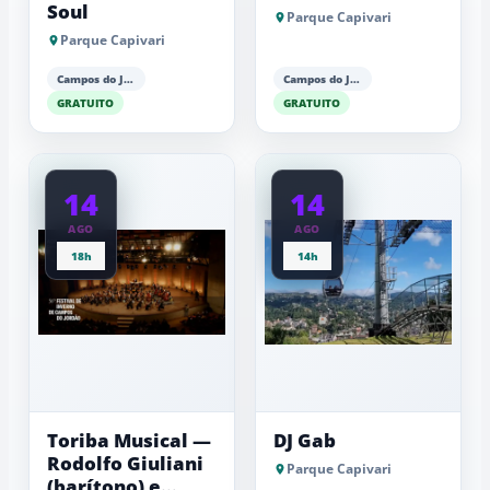
Soul
Parque Capivari
Parque Capivari
Campos do Jordão
Campos do Jordão
GRATUITO
GRATUITO
14
14
AGO
AGO
18h
14h
Toriba Musical —
DJ Gab
Rodolfo Giuliani
Parque Capivari
(barítono) e