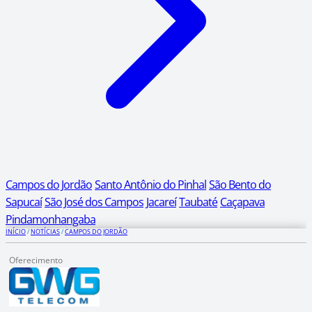
Campos do Jordão
Santo Antônio do Pinhal
São Bento do
Sapucaí
São José dos Campos
Jacareí
Taubaté
Caçapava
Pindamonhangaba
INÍCIO
/
NOTÍCIAS
/
CAMPOS DO JORDÃO
Oferecimento