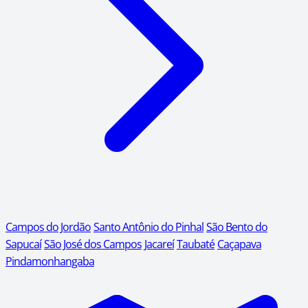
Campos do Jordão
Santo Antônio do Pinhal
São Bento do
Sapucaí
São José dos Campos
Jacareí
Taubaté
Caçapava
Pindamonhangaba