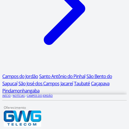
Campos do Jordão
Santo Antônio do Pinhal
São Bento do
Sapucaí
São José dos Campos
Jacareí
Taubaté
Caçapava
Pindamonhangaba
INÍCIO
/
NOTÍCIAS
/
CAMPOS DO JORDÃO
Oferecimento