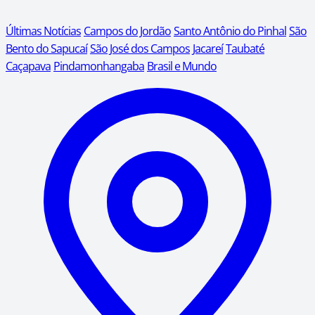
Últimas Notícias
Campos do Jordão
Santo Antônio do Pinhal
São
Bento do Sapucaí
São José dos Campos
Jacareí
Taubaté
Caçapava
Pindamonhangaba
Brasil e Mundo