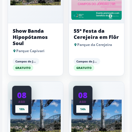
Show Banda
55ª Festa da
Hipopótamos
Cerejeira em Flôr
Soul
Parque da Cerejeira
Parque Capivari
Campos do Jordão
Campos do Jordão
GRATUITO
GRATUITO
08
08
AGO
AGO
18h
14h