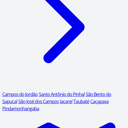
Campos do Jordão
Santo Antônio do Pinhal
São Bento do
Sapucaí
São José dos Campos
Jacareí
Taubaté
Caçapava
Pindamonhangaba