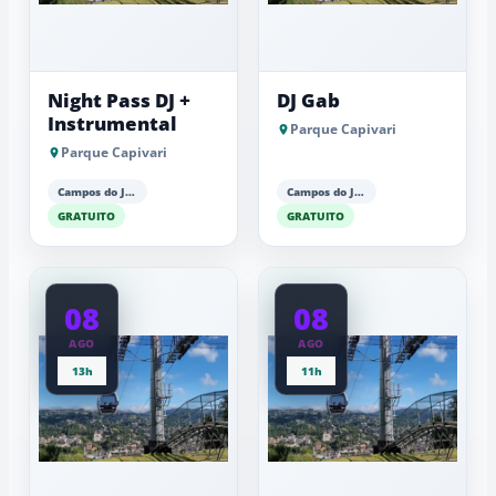
Night Pass DJ +
DJ Gab
Instrumental
Parque Capivari
Parque Capivari
Campos do Jordão
Campos do Jordão
GRATUITO
GRATUITO
08
08
AGO
AGO
13h
11h