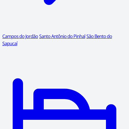
Campos do Jordão
Santo Antônio do Pinhal
São Bento do
Sapucaí