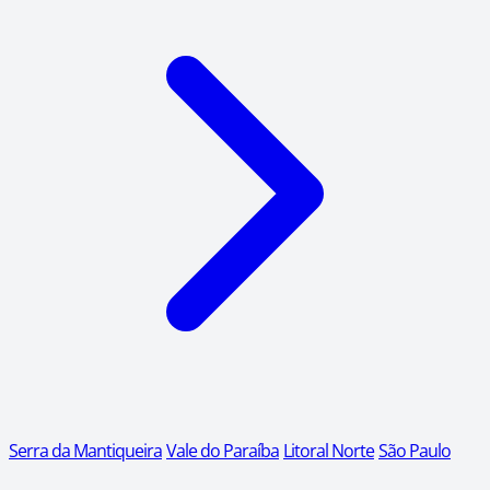
Serra da Mantiqueira
Vale do Paraíba
Litoral Norte
São Paulo