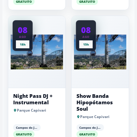
GRATUITO
GRATUITO
08
08
AGO
AGO
18h
15h
Night Pass DJ +
Show Banda
Instrumental
Hipopótamos
Soul
Parque Capivari
Parque Capivari
Campos do Jordão
Campos do Jordão
GRATUITO
GRATUITO