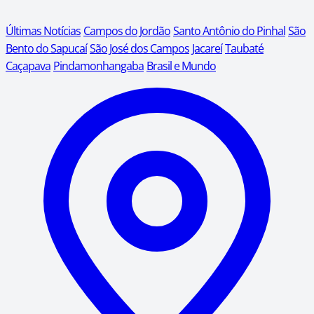
Últimas Notícias
Campos do Jordão
Santo Antônio do Pinhal
São
Bento do Sapucaí
São José dos Campos
Jacareí
Taubaté
Caçapava
Pindamonhangaba
Brasil e Mundo