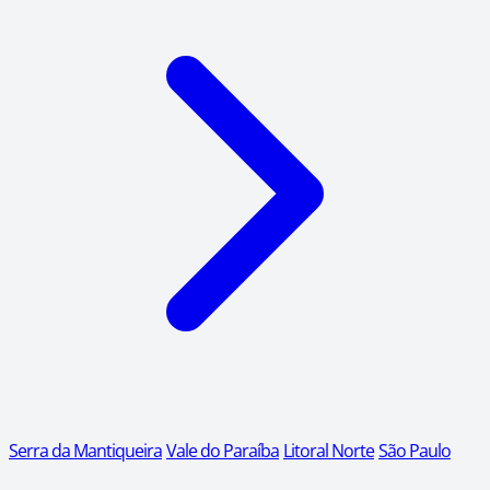
Serra da Mantiqueira
Vale do Paraíba
Litoral Norte
São Paulo