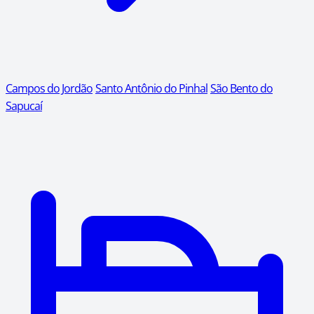
Campos do Jordão
Santo Antônio do Pinhal
São Bento do
Sapucaí