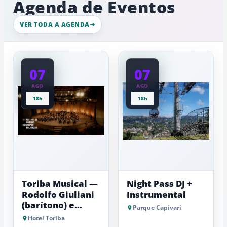
Agenda de Eventos
movimento
de
intenso
gelo,
nesta
esculturas,
VER TODA A AGENDA
quinta-
experiênci
a
feira
baixas...
07
07
AGO
AGO
18h
18h
Toriba Musical —
Night Pass DJ +
Rodolfo Giuliani
Instrumental
(barítono) e
Parque Capivari
Antonio Luiz
Hotel Toriba
Barker (piano)