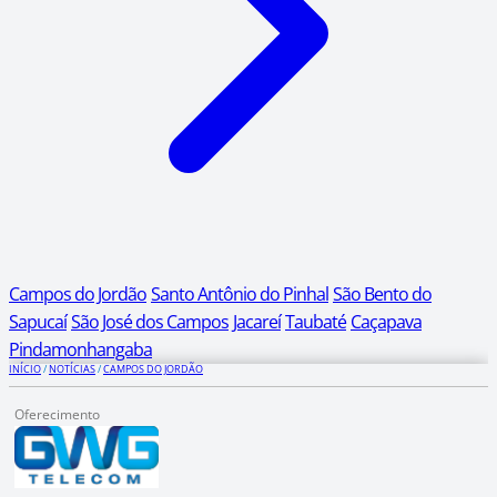
Campos do Jordão
Santo Antônio do Pinhal
São Bento do
Sapucaí
São José dos Campos
Jacareí
Taubaté
Caçapava
Pindamonhangaba
INÍCIO
/
NOTÍCIAS
/
CAMPOS DO JORDÃO
Oferecimento