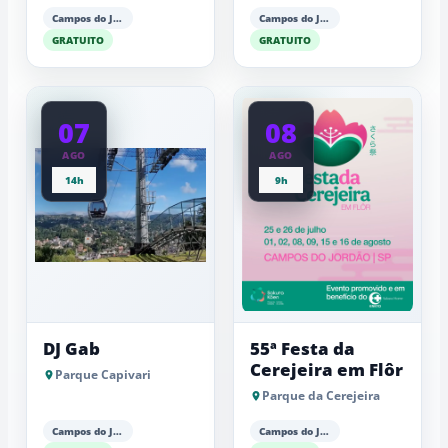
Campos do Jordão
Campos do Jordão
GRATUITO
GRATUITO
07
08
AGO
AGO
14h
9h
DJ Gab
55ª Festa da
Cerejeira em Flôr
Parque Capivari
Parque da Cerejeira
Campos do Jordão
Campos do Jordão