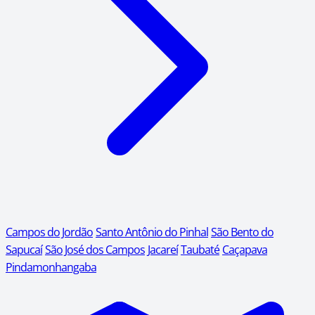
Campos do Jordão
Santo Antônio do Pinhal
São Bento do
Sapucaí
São José dos Campos
Jacareí
Taubaté
Caçapava
Pindamonhangaba