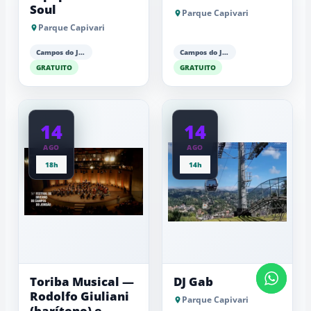
Soul
Parque Capivari
Parque Capivari
Campos do Jordão
Campos do Jordão
GRATUITO
GRATUITO
14
14
AGO
AGO
18h
14h
Toriba Musical —
DJ Gab
Rodolfo Giuliani
Parque Capivari
(barítono) e