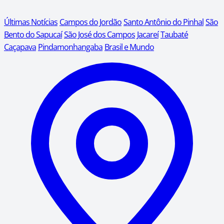
Últimas Notícias
Campos do Jordão
Santo Antônio do Pinhal
São
Bento do Sapucaí
São José dos Campos
Jacareí
Taubaté
Caçapava
Pindamonhangaba
Brasil e Mundo