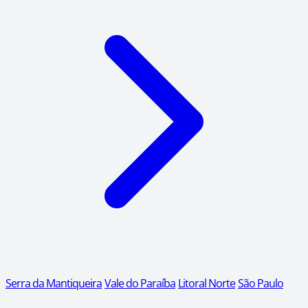
Serra da Mantiqueira
Vale do Paraíba
Litoral Norte
São Paulo