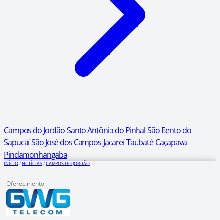
Campos do Jordão
Santo Antônio do Pinhal
São Bento do
Sapucaí
São José dos Campos
Jacareí
Taubaté
Caçapava
Pindamonhangaba
INÍCIO
/
NOTÍCIAS
/
CAMPOS DO JORDÃO
Oferecimento