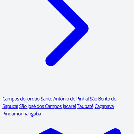
Campos do Jordão
Santo Antônio do Pinhal
São Bento do
Sapucaí
São José dos Campos
Jacareí
Taubaté
Caçapava
Pindamonhangaba