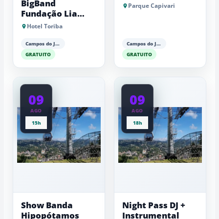
BigBand
Parque Capivari
Fundação Lia
Maria Aguiar
Hotel Toriba
Campos do Jordão
Campos do Jordão
GRATUITO
GRATUITO
09
09
AGO
AGO
15h
18h
Show Banda
Night Pass DJ +
Hipopótamos
Instrumental