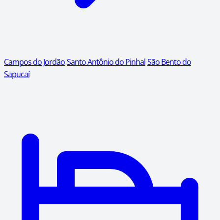
Campos do Jordão
Santo Antônio do Pinhal
São Bento do
Sapucaí