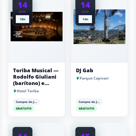
14
14
turistas
à
AGO
AGO
Serra
18h
14h
Toriba Musical —
DJ Gab
Rodolfo Giuliani
Parque Capivari
(barítono) e
Antonio Luiz
Hotel Toriba
Barker (piano)
Campos do Jordão
Campos do Jordão
GRATUITO
GRATUITO