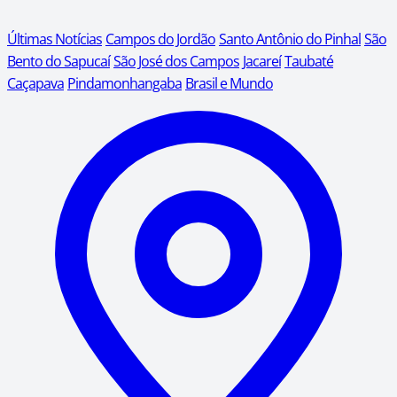
Últimas Notícias
Campos do Jordão
Santo Antônio do Pinhal
São
Bento do Sapucaí
São José dos Campos
Jacareí
Taubaté
Caçapava
Pindamonhangaba
Brasil e Mundo