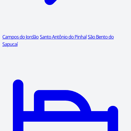
Campos do Jordão
Santo Antônio do Pinhal
São Bento do
Sapucaí