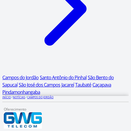
Campos do Jordão
Santo Antônio do Pinhal
São Bento do
Sapucaí
São José dos Campos
Jacareí
Taubaté
Caçapava
Pindamonhangaba
INÍCIO
/
NOTÍCIAS
/
CAMPOS DO JORDÃO
Oferecimento