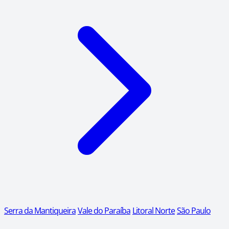
Serra da Mantiqueira
Vale do Paraíba
Litoral Norte
São Paulo