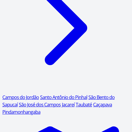
Campos do Jordão
Santo Antônio do Pinhal
São Bento do
Sapucaí
São José dos Campos
Jacareí
Taubaté
Caçapava
Pindamonhangaba