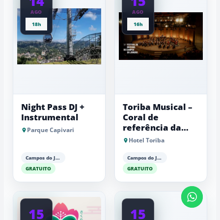
14
15
AGO
AGO
18h
16h
Night Pass DJ +
Toriba Musical –
Instrumental
Coral de
referência da
Parque Capivari
Fundação Lia
Hotel Toriba
Maria Aguiar
Campos do Jordão
Campos do Jordão
GRATUITO
GRATUITO
15
15