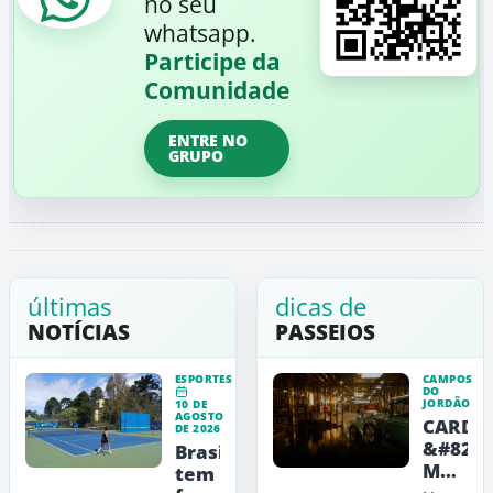
no seu
whatsapp.
Participe da
Comunidade
ENTRE NO
GRUPO
últimas
dicas de
NOTÍCIAS
PASSEIOS
ESPORTES
CAMPOS
DO
JORDÃO
10 DE
AGOSTO
CARDE
DE 2026
&#8211
Brasil
Museu
tem
de