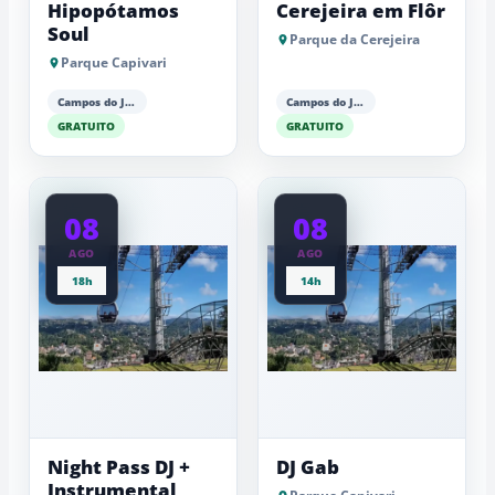
Hipopótamos
Cerejeira em Flôr
Soul
Parque da Cerejeira
Parque Capivari
Campos do Jordão
Campos do Jordão
GRATUITO
GRATUITO
08
08
AGO
AGO
18h
14h
Night Pass DJ +
DJ Gab
Instrumental