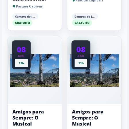
Parque Capivari
Parque Capivari
Campos do Jordão
Campos do Jordão
GRATUITO
GRATUITO
08
08
AGO
AGO
13h
11h
Amigos para
Amigos para
Sempre: O
Sempre: O
Musical
Musical