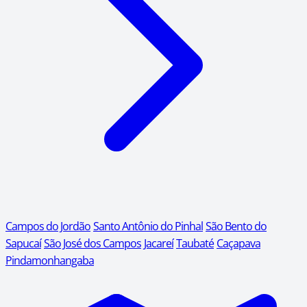
Campos do Jordão
Santo Antônio do Pinhal
São Bento do
Sapucaí
São José dos Campos
Jacareí
Taubaté
Caçapava
Pindamonhangaba