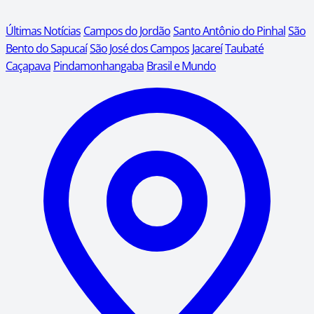
Últimas Notícias
Campos do Jordão
Santo Antônio do Pinhal
São
Bento do Sapucaí
São José dos Campos
Jacareí
Taubaté
Caçapava
Pindamonhangaba
Brasil e Mundo