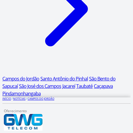
Campos do Jordão
Santo Antônio do Pinhal
São Bento do
Sapucaí
São José dos Campos
Jacareí
Taubaté
Caçapava
Pindamonhangaba
INÍCIO
/
NOTÍCIAS
/
CAMPOS DO JORDÃO
Oferecimento