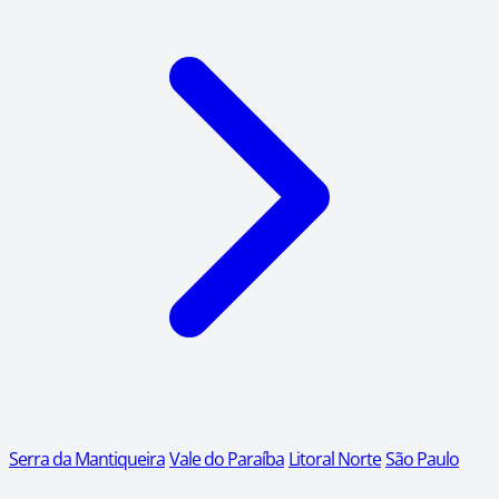
Serra da Mantiqueira
Vale do Paraíba
Litoral Norte
São Paulo