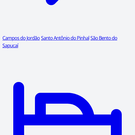
Campos do Jordão
Santo Antônio do Pinhal
São Bento do
Sapucaí