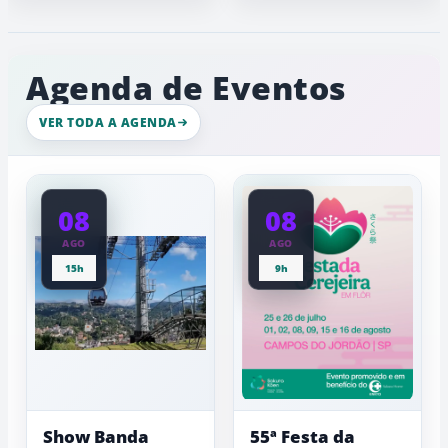
cervejeiras,
região
clima
de
do
típico
chuva
Capivari
de
e
com
inverno
ambiente
Agenda de Eventos
movimento
de
intenso
gelo,
nesta
esculturas,
VER TODA A AGENDA
quinta-
experiênci
a
feira
baixas...
08
08
AGO
AGO
15h
9h
Show Banda
55ª Festa da