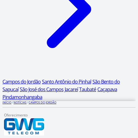
Campos do Jordão
Santo Antônio do Pinhal
São Bento do
Sapucaí
São José dos Campos
Jacareí
Taubaté
Caçapava
Pindamonhangaba
INÍCIO
/
NOTÍCIAS
/
CAMPOS DO JORDÃO
Oferecimento