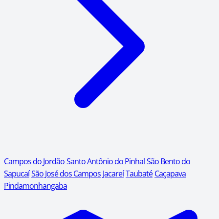
Campos do Jordão
Santo Antônio do Pinhal
São Bento do
Sapucaí
São José dos Campos
Jacareí
Taubaté
Caçapava
Pindamonhangaba