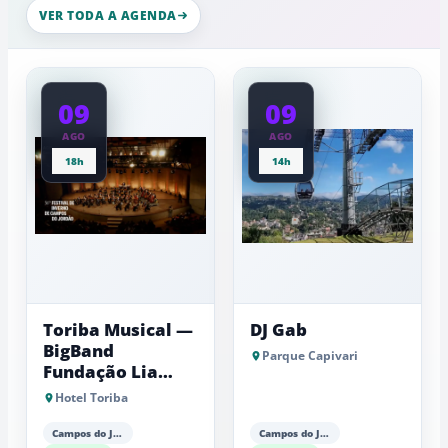
nesta
esculturas,
VER TODA A AGENDA
quinta-
experiênci
a
feira
baixas...
09
09
AGO
AGO
18h
14h
Toriba Musical —
DJ Gab
BigBand
Parque Capivari
Fundação Lia
Maria Aguiar
Hotel Toriba
Campos do Jordão
Campos do Jordão