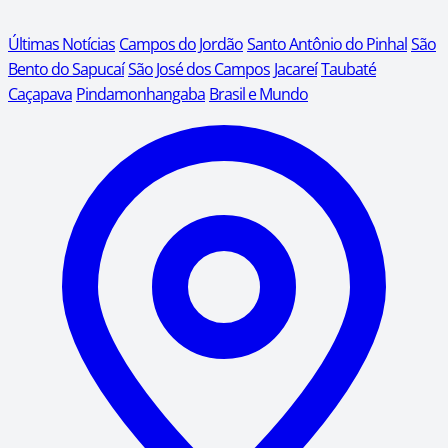
Últimas Notícias
Campos do Jordão
Santo Antônio do Pinhal
São
Bento do Sapucaí
São José dos Campos
Jacareí
Taubaté
Caçapava
Pindamonhangaba
Brasil e Mundo