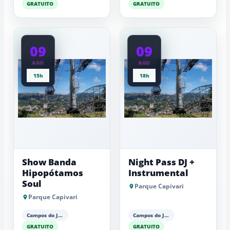
GRATUITO
GRATUITO
09
09
AGO
AGO
15h
18h
Show Banda
Night Pass DJ +
Hipopótamos
Instrumental
Soul
Parque Capivari
Parque Capivari
Campos do Jordão
Campos do Jordão
GRATUITO
GRATUITO