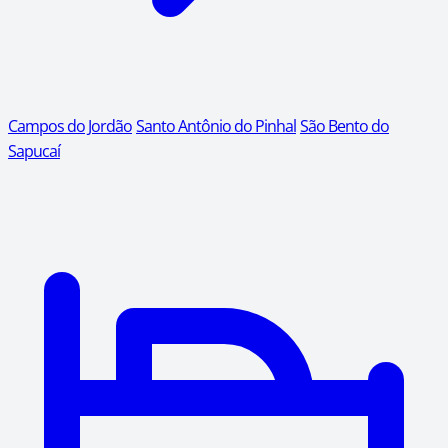
Campos do Jordão
Santo Antônio do Pinhal
São Bento do
Sapucaí