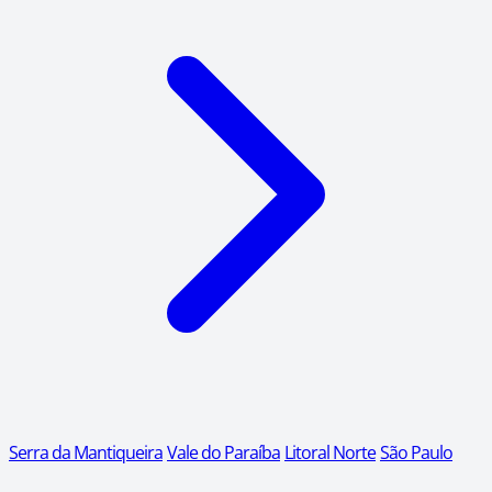
Serra da Mantiqueira
Vale do Paraíba
Litoral Norte
São Paulo