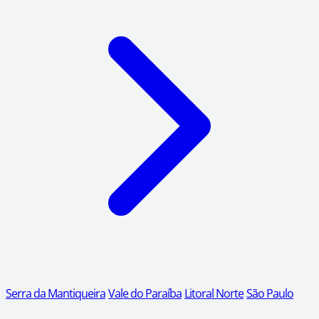
Serra da Mantiqueira
Vale do Paraíba
Litoral Norte
São Paulo