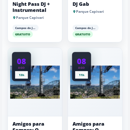
Night Pass DJ +
DJ Gab
Instrumental
Parque Capivari
Parque Capivari
Campos do Jordão
Campos do Jordão
GRATUITO
GRATUITO
08
08
AGO
AGO
13h
11h
Amigos para
Amigos para
Sempre: O
Sempre: O