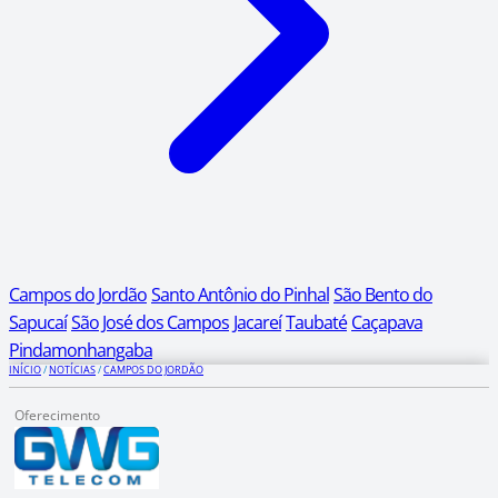
Campos do Jordão
Santo Antônio do Pinhal
São Bento do
Sapucaí
São José dos Campos
Jacareí
Taubaté
Caçapava
Pindamonhangaba
INÍCIO
/
NOTÍCIAS
/
CAMPOS DO JORDÃO
Oferecimento