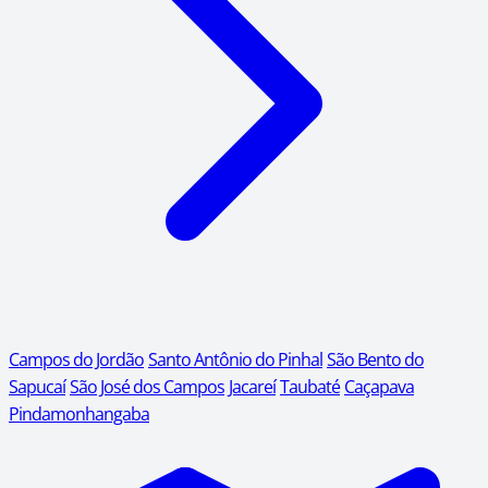
Campos do Jordão
Santo Antônio do Pinhal
São Bento do
Sapucaí
São José dos Campos
Jacareí
Taubaté
Caçapava
Pindamonhangaba