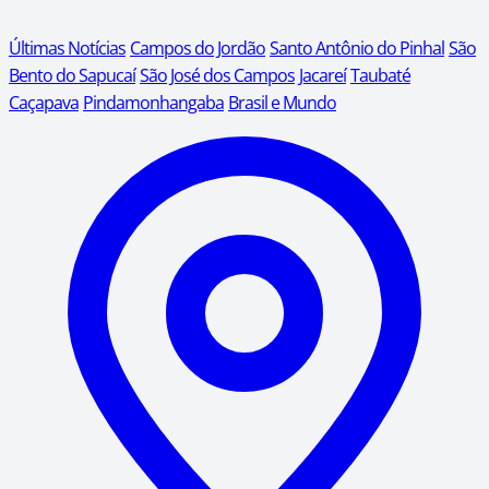
Últimas Notícias
Campos do Jordão
Santo Antônio do Pinhal
São
Bento do Sapucaí
São José dos Campos
Jacareí
Taubaté
Caçapava
Pindamonhangaba
Brasil e Mundo