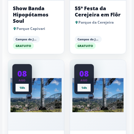
Show Banda
55ª Festa da
Hipopótamos
Cerejeira em Flôr
Soul
Parque da Cerejeira
Parque Capivari
Campos do Jordão
Campos do Jordão
GRATUITO
GRATUITO
08
08
AGO
AGO
18h
14h