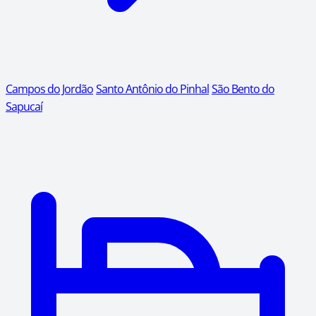
Campos do Jordão
Santo Antônio do Pinhal
São Bento do
Sapucaí