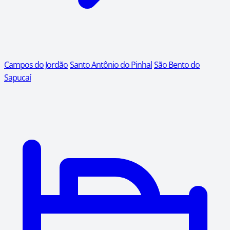
Campos do Jordão
Santo Antônio do Pinhal
São Bento do
Sapucaí