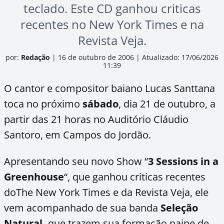
teclado. Este CD ganhou criticas
recentes no New York Times e na
Revista Veja.
por:
Redação
|
16 de outubro de 2006
|
Atualizado: 17/06/2026
11:39
O cantor e compositor baiano Lucas Santtana
toca no próximo
sábado
, dia 21 de outubro, a
partir das 21 horas no Auditório Cláudio
Santoro, em Campos do Jordão.
Apresentando seu novo Show “
3 Sessions in a
Greenhouse
“, que ganhou criticas recentes
doThe New York Times e da Revista Veja, ele
vem acompanhado de sua banda
Seleção
Natural,
que trazem sua formação naipe de