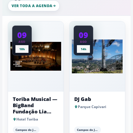
gelo,
nesta
esculturas,
VER TODA A AGENDA
quinta-
experiênci
a
feira
baixas...
09
09
AGO
AGO
18h
14h
Toriba Musical —
DJ Gab
BigBand
Parque Capivari
Fundação Lia
Maria Aguiar
Hotel Toriba
Campos do Jordão
Campos do Jordão