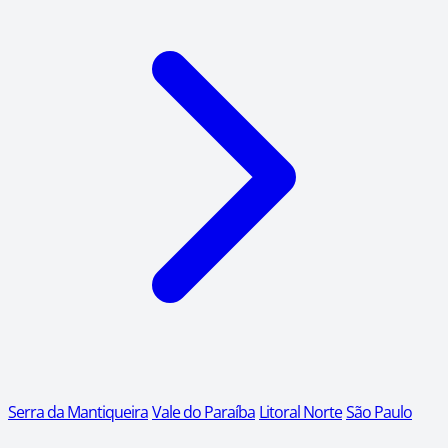
Serra da Mantiqueira
Vale do Paraíba
Litoral Norte
São Paulo