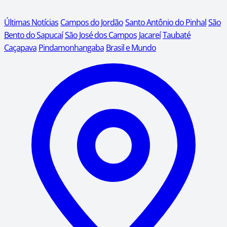
Últimas Notícias
Campos do Jordão
Santo Antônio do Pinhal
São
Bento do Sapucaí
São José dos Campos
Jacareí
Taubaté
Caçapava
Pindamonhangaba
Brasil e Mundo