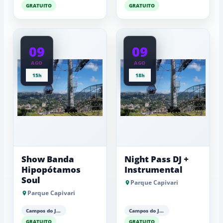
GRATUITO
GRATUITO
09
09
AGO
AGO
15h
18h
Show Banda
Night Pass DJ +
Hipopótamos
Instrumental
Soul
Parque Capivari
Parque Capivari
Campos do Jordão
Campos do Jordão
GRATUITO
GRATUITO