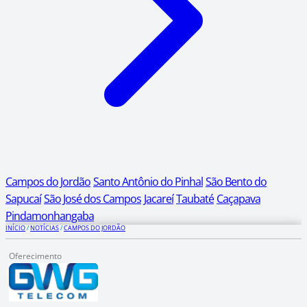
Campos do Jordão
Santo Antônio do Pinhal
São Bento do
Sapucaí
São José dos Campos
Jacareí
Taubaté
Caçapava
Pindamonhangaba
INÍCIO
/
NOTÍCIAS
/
CAMPOS DO JORDÃO
Oferecimento