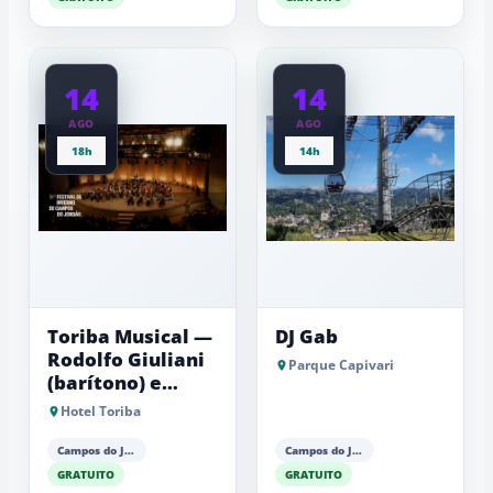
14
14
AGO
AGO
18h
14h
Toriba Musical —
DJ Gab
Rodolfo Giuliani
Parque Capivari
(barítono) e
Antonio Luiz
Hotel Toriba
Barker (piano)
Campos do Jordão
Campos do Jordão
GRATUITO
GRATUITO