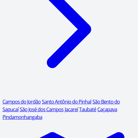
Campos do Jordão
Santo Antônio do Pinhal
São Bento do
Sapucaí
São José dos Campos
Jacareí
Taubaté
Caçapava
Pindamonhangaba