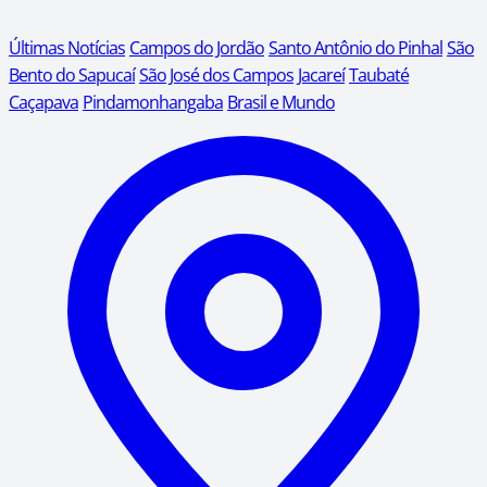
Últimas Notícias
Campos do Jordão
Santo Antônio do Pinhal
São
Bento do Sapucaí
São José dos Campos
Jacareí
Taubaté
Caçapava
Pindamonhangaba
Brasil e Mundo