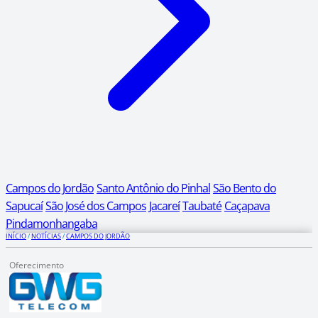
Campos do Jordão
Santo Antônio do Pinhal
São Bento do
Sapucaí
São José dos Campos
Jacareí
Taubaté
Caçapava
Pindamonhangaba
INÍCIO
/
NOTÍCIAS
/
CAMPOS DO JORDÃO
Oferecimento