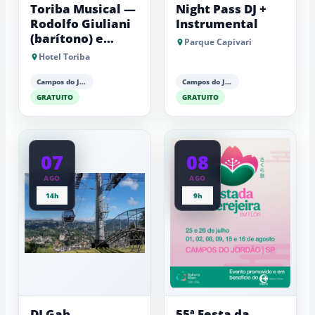
Toriba Musical —
Night Pass DJ +
Rodolfo Giuliani
Instrumental
(barítono) e
Parque Capivari
Antonio Luiz
Hotel Toriba
Barker (piano)
Campos do Jordão
Campos do Jordão
GRATUITO
GRATUITO
07
08
AGO
AGO
14h
9h
DJ Gab
55ª Festa da