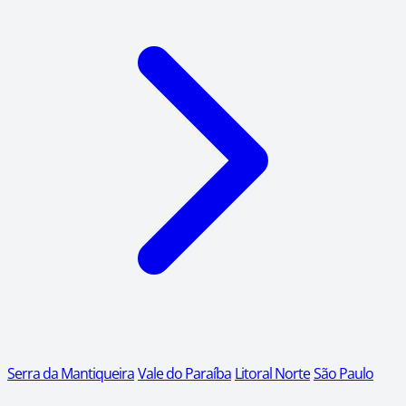
Serra da Mantiqueira
Vale do Paraíba
Litoral Norte
São Paulo