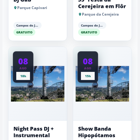
Cerejeira em Flôr
Parque Capivari
Parque da Cerejeira
Campos do Jordão
Campos do Jordão
GRATUITO
GRATUITO
08
08
AGO
AGO
18h
15h
Night Pass DJ +
Show Banda
Instrumental
Hipopótamos