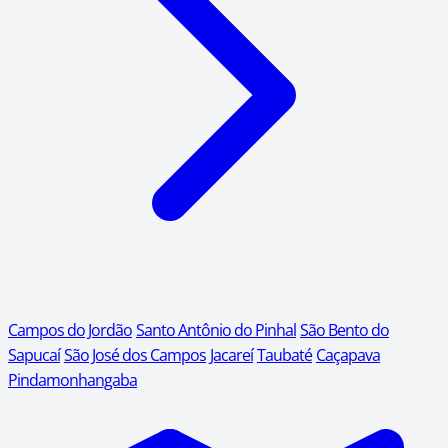
Campos do Jordão
Santo Antônio do Pinhal
São Bento do
Sapucaí
São José dos Campos
Jacareí
Taubaté
Caçapava
Pindamonhangaba