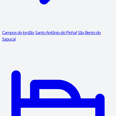
Campos do Jordão
Santo Antônio do Pinhal
São Bento do
Sapucaí