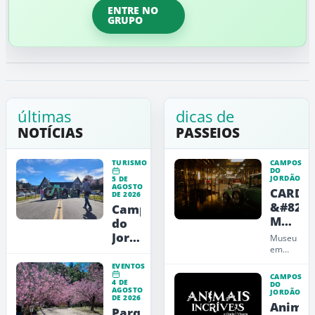
ENTRE NO
GRUPO
últimas
dicas de
NOTÍCIAS
PASSEIOS
TURISMO
CAMPOS
DO
JORDÃO
5 DE
AGOSTO
CARDE
DE 2026
&#8211
Campos
Museu
do
de
Jordão
Museu
Arte,
inicia
em
Campos
Design
cadastramento
EVENTOS
do
e
para
CAMPOS
4 DE
Jordão
DO
Educaç
AGOSTO
novo
JORDÃO
que
DE 2026
Animai
portal
une
Parque