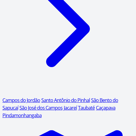
Campos do Jordão
Santo Antônio do Pinhal
São Bento do
Sapucaí
São José dos Campos
Jacareí
Taubaté
Caçapava
Pindamonhangaba