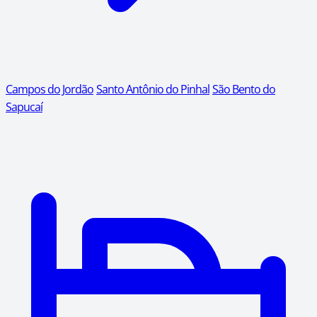
Campos do Jordão
Santo Antônio do Pinhal
São Bento do
Sapucaí