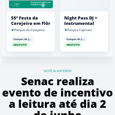
55ª Festa da
Night Pass DJ +
Cerejeira em Flôr
Instrumental
Parque da Cerejeira
Parque Capivari
Campos do Jordão
Campos do Jordão
GRATUITO
GRATUITO
NOTÍCIA ANTERIOR
Senac realiza
evento de incentivo
a leitura até dia 2
de junho