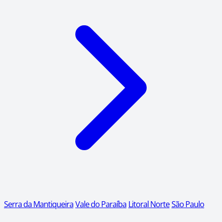
Serra da Mantiqueira
Vale do Paraíba
Litoral Norte
São Paulo