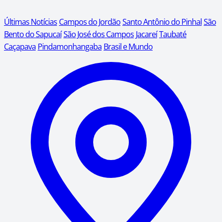
Últimas Notícias
Campos do Jordão
Santo Antônio do Pinhal
São
Bento do Sapucaí
São José dos Campos
Jacareí
Taubaté
Caçapava
Pindamonhangaba
Brasil e Mundo