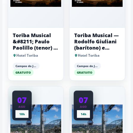
Toriba Musical
Toriba Musical —
&#8211; Paulo
Rodolfo Giuliani
Paolillo (tenor) e
(barítono) e
Antonio Luiz
Antonio Luiz
Hotel Toriba
Hotel Toriba
Barker (piano)
Barker (piano)
Campos do Jordão
Campos do Jordão
GRATUITO
GRATUITO
07
07
AGO
AGO
18h
14h