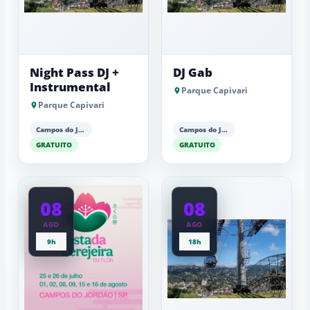
Night Pass DJ +
DJ Gab
Instrumental
Parque Capivari
Parque Capivari
Campos do Jordão
Campos do Jordão
GRATUITO
GRATUITO
08
08
AGO
AGO
9h
18h