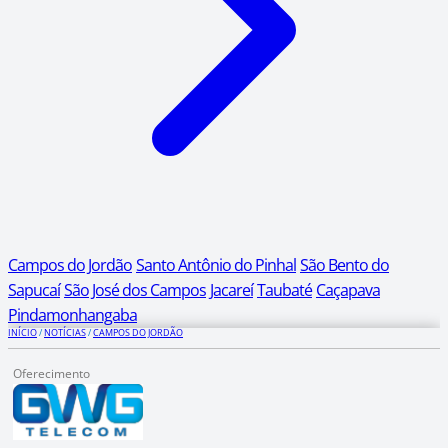
Campos do Jordão
Santo Antônio do Pinhal
São Bento do
Sapucaí
São José dos Campos
Jacareí
Taubaté
Caçapava
Pindamonhangaba
INÍCIO
/
NOTÍCIAS
/
CAMPOS DO JORDÃO
Oferecimento