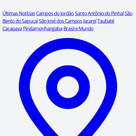
Últimas Notícias
Campos do Jordão
Santo Antônio do Pinhal
São
Bento do Sapucaí
São José dos Campos
Jacareí
Taubaté
Caçapava
Pindamonhangaba
Brasil e Mundo