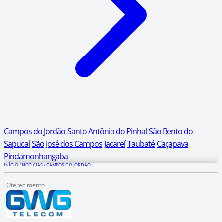
Campos do Jordão
Santo Antônio do Pinhal
São Bento do
Sapucaí
São José dos Campos
Jacareí
Taubaté
Caçapava
Pindamonhangaba
INÍCIO
/
NOTÍCIAS
/
CAMPOS DO JORDÃO
Oferecimento