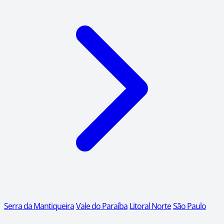
Serra da Mantiqueira
Vale do Paraíba
Litoral Norte
São Paulo