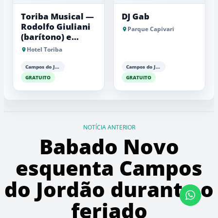
Toriba Musical —
DJ Gab
Rodolfo Giuliani
Parque Capivari
(barítono) e
Antonio Luiz
Hotel Toriba
Barker (piano)
Campos do Jordão
Campos do Jordão
GRATUITO
GRATUITO
NOTÍCIA ANTERIOR
Babado Novo
esquenta Campos
do Jordão durante o
feriado