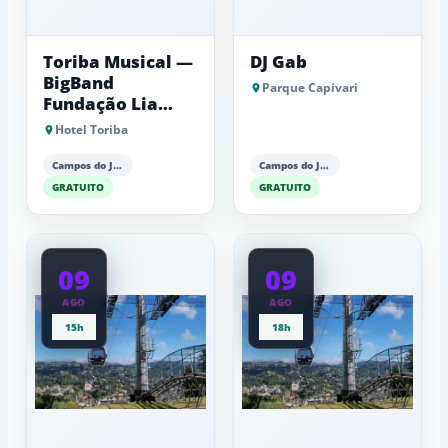
Toriba Musical —
DJ Gab
BigBand
Parque Capivari
Fundação Lia
Maria Aguiar
Hotel Toriba
Campos do Jordão
Campos do Jordão
GRATUITO
GRATUITO
09
09
AGO
AGO
15h
18h