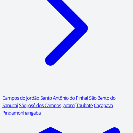
Campos do Jordão
Santo Antônio do Pinhal
São Bento do
Sapucaí
São José dos Campos
Jacareí
Taubaté
Caçapava
Pindamonhangaba