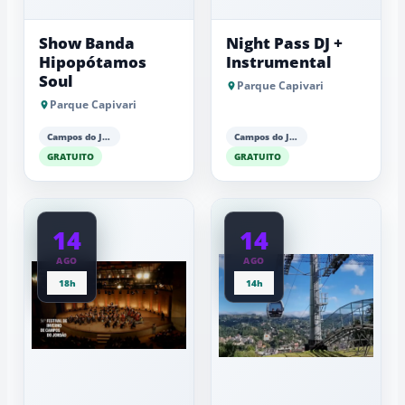
Show Banda
Night Pass DJ +
Hipopótamos
Instrumental
Soul
Parque Capivari
Parque Capivari
Campos do Jordão
Campos do Jordão
GRATUITO
GRATUITO
14
14
AGO
AGO
18h
14h