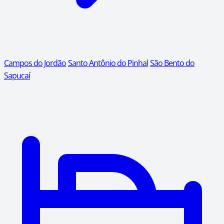
Campos do Jordão
Santo Antônio do Pinhal
São Bento do
Sapucaí