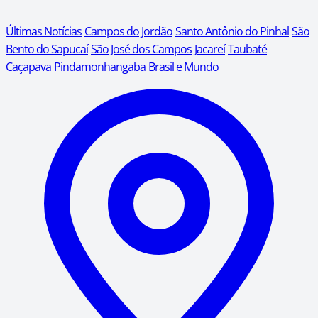
Últimas Notícias
Campos do Jordão
Santo Antônio do Pinhal
São
Bento do Sapucaí
São José dos Campos
Jacareí
Taubaté
Caçapava
Pindamonhangaba
Brasil e Mundo