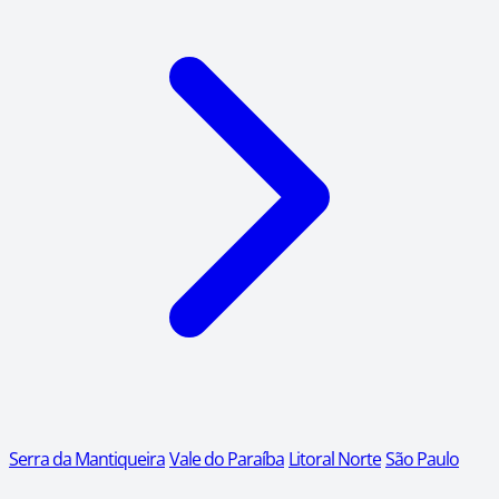
Serra da Mantiqueira
Vale do Paraíba
Litoral Norte
São Paulo