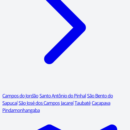
Campos do Jordão
Santo Antônio do Pinhal
São Bento do
Sapucaí
São José dos Campos
Jacareí
Taubaté
Caçapava
Pindamonhangaba