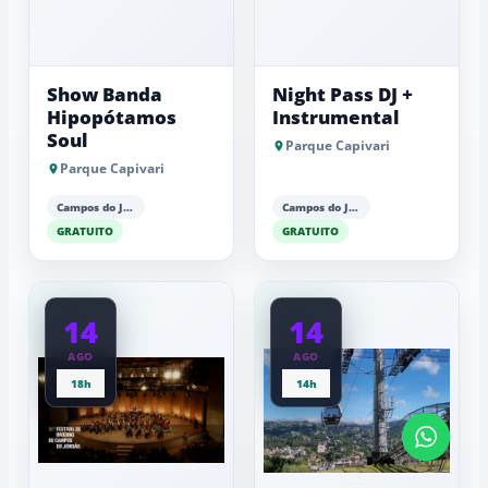
Show Banda
Night Pass DJ +
Hipopótamos
Instrumental
Soul
Parque Capivari
Parque Capivari
Campos do Jordão
Campos do Jordão
GRATUITO
GRATUITO
14
14
AGO
AGO
18h
14h