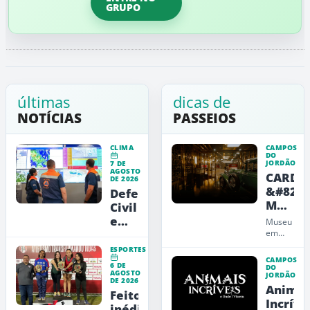
GRUPO
últimas
dicas de
NOTÍCIAS
PASSEIOS
CLIMA
CAMPOS
DO
JORDÃO
7 DE
AGOSTO
CARDE
DE 2026
&#8211
Defesa
Museu
Civil
de
emite
Museu
Arte,
alerta
em
Campos
Design
vermelho
ESPORTES
do
e
para
CAMPOS
6 DE
Jordão
DO
Educaç
AGOSTO
a
JORDÃO
que
DE 2026
Animai
RMVale
une
Feito
carros,
Incríve
inédito: