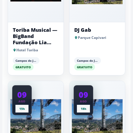
Toriba Musical —
DJ Gab
BigBand
Parque Capivari
Fundação Lia
Maria Aguiar
Hotel Toriba
Campos do Jordão
Campos do Jordão
GRATUITO
GRATUITO
09
09
AGO
AGO
15h
18h