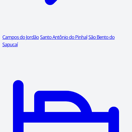
Campos do Jordão
Santo Antônio do Pinhal
São Bento do
Sapucaí