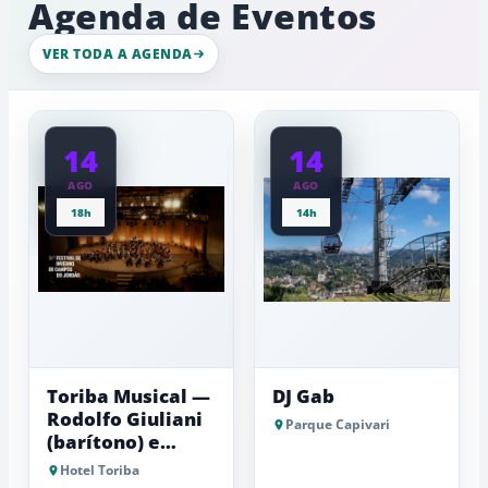
Agenda de Eventos
movimento
de
intenso
gelo,
nesta
esculturas,
VER TODA A AGENDA
quinta-
experiênci
a
feira
baixas...
14
14
AGO
AGO
18h
14h
Toriba Musical —
DJ Gab
Rodolfo Giuliani
Parque Capivari
(barítono) e
Antonio Luiz
Hotel Toriba
Barker (piano)