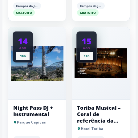
Campos do Jordão
Campos do Jordão
GRATUITO
GRATUITO
14
15
AGO
AGO
18h
16h
Night Pass DJ +
Toriba Musical –
Instrumental
Coral de
referência da
Parque Capivari
Fundação Lia
Hotel Toriba
Maria Aguiar