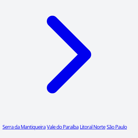
Serra da Mantiqueira
Vale do Paraíba
Litoral Norte
São Paulo