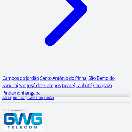
Campos do Jordão
Santo Antônio do Pinhal
São Bento do
Sapucaí
São José dos Campos
Jacareí
Taubaté
Caçapava
Pindamonhangaba
INÍCIO
/
NOTÍCIAS
/
CAMPOS DO JORDÃO
Oferecimento