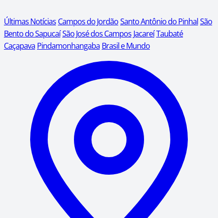
Últimas Notícias
Campos do Jordão
Santo Antônio do Pinhal
São
Bento do Sapucaí
São José dos Campos
Jacareí
Taubaté
Caçapava
Pindamonhangaba
Brasil e Mundo