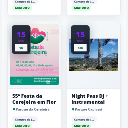
Campos do Jordão
Campos do Jordão
GRATUITO
GRATUITO
15
15
AGO
AGO
9h
18h
55ª Festa da
Night Pass DJ +
Cerejeira em Flor
Instrumental
Parque da Cerejeira
Parque Capivari
Campos do Jordão
Campos do Jordão
GRATUITO
GRATUITO