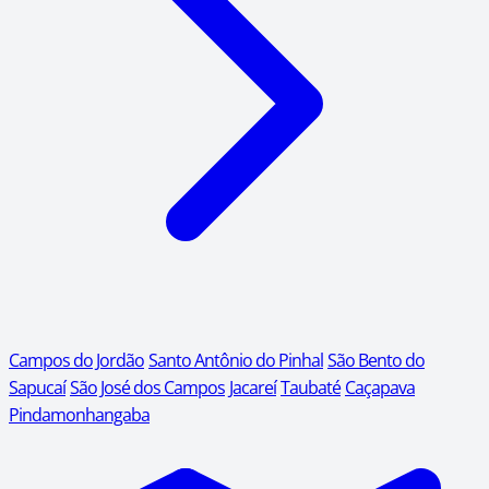
Campos do Jordão
Santo Antônio do Pinhal
São Bento do
Sapucaí
São José dos Campos
Jacareí
Taubaté
Caçapava
Pindamonhangaba