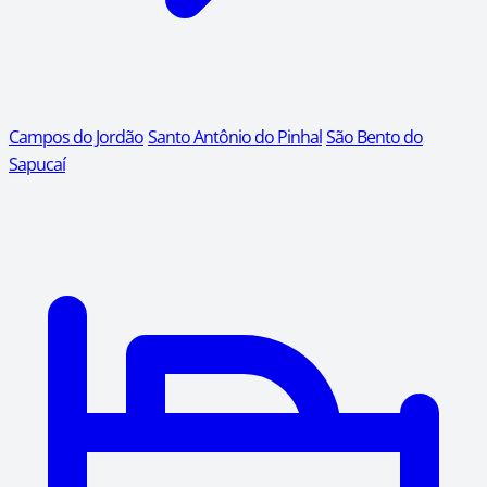
Campos do Jordão
Santo Antônio do Pinhal
São Bento do
Sapucaí