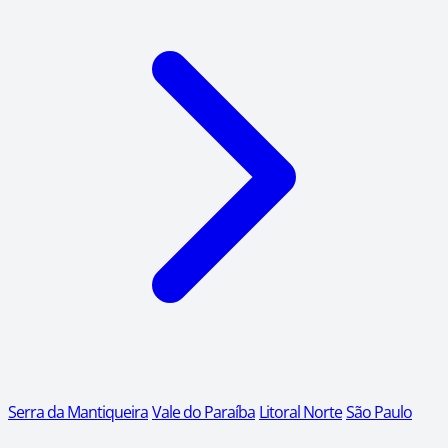
Serra da Mantiqueira
Vale do Paraíba
Litoral Norte
São Paulo