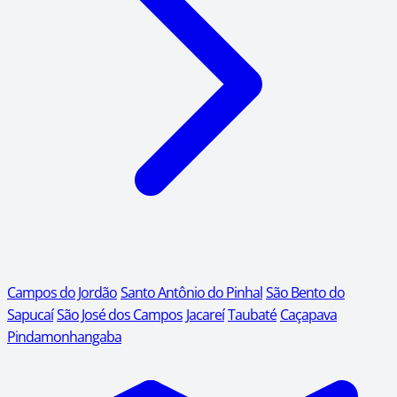
Campos do Jordão
Santo Antônio do Pinhal
São Bento do
Sapucaí
São José dos Campos
Jacareí
Taubaté
Caçapava
Pindamonhangaba