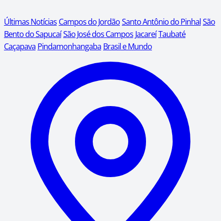
Últimas Notícias
Campos do Jordão
Santo Antônio do Pinhal
São
Bento do Sapucaí
São José dos Campos
Jacareí
Taubaté
Caçapava
Pindamonhangaba
Brasil e Mundo