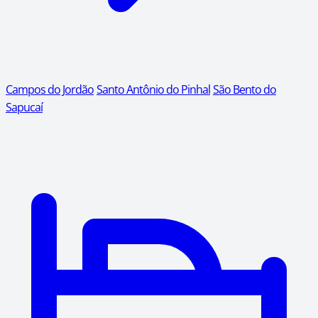
Campos do Jordão
Santo Antônio do Pinhal
São Bento do
Sapucaí