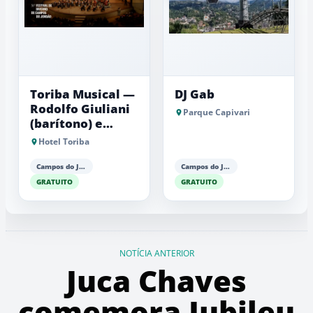
Toriba Musical —
DJ Gab
Rodolfo Giuliani
Parque Capivari
(barítono) e
Antonio Luiz
Hotel Toriba
Barker (piano)
Campos do Jordão
Campos do Jordão
GRATUITO
GRATUITO
NOTÍCIA ANTERIOR
Juca Chaves
comemora Jubileu