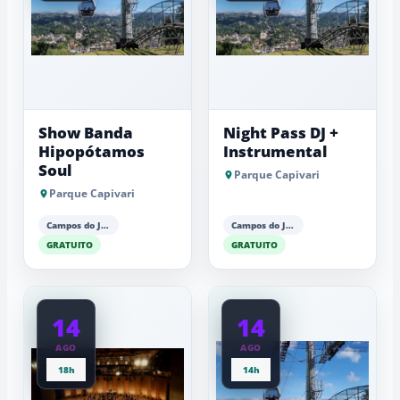
Show Banda
Night Pass DJ +
Hipopótamos
Instrumental
Soul
Parque Capivari
Parque Capivari
Campos do Jordão
Campos do Jordão
GRATUITO
GRATUITO
14
14
AGO
AGO
18h
14h