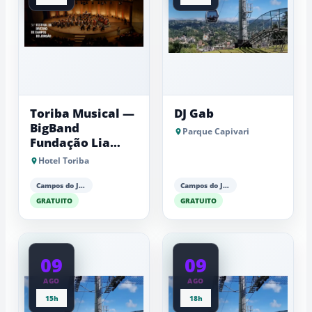
Toriba Musical —
DJ Gab
BigBand
Parque Capivari
Fundação Lia
Maria Aguiar
Hotel Toriba
Campos do Jordão
Campos do Jordão
GRATUITO
GRATUITO
09
09
AGO
AGO
15h
18h