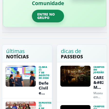
Comunidade
ENTRE NO
GRUPO
últimas
dicas de
NOTÍCIAS
PASSEIOS
CLIMA
CAMPOS
DO
JORDÃO
7 DE
AGOSTO
CARDE
DE 2026
&#8211
Defesa
Museu
Civil
de
emite
Museu
Arte,
alerta
em
Campos
Design
vermelho
ESPORTES
do
e
para
CAMPOS
6 DE
Jordão