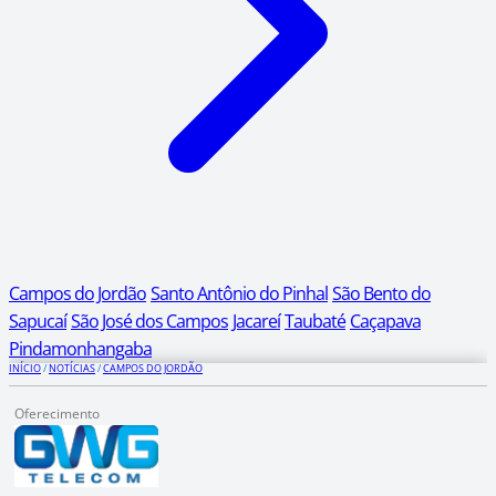
Campos do Jordão
Santo Antônio do Pinhal
São Bento do
Sapucaí
São José dos Campos
Jacareí
Taubaté
Caçapava
Pindamonhangaba
INÍCIO
/
NOTÍCIAS
/
CAMPOS DO JORDÃO
Oferecimento