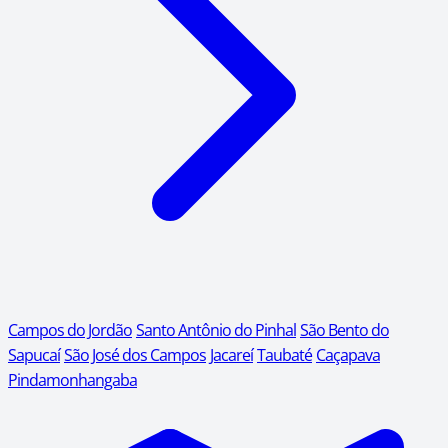
Campos do Jordão
Santo Antônio do Pinhal
São Bento do
Sapucaí
São José dos Campos
Jacareí
Taubaté
Caçapava
Pindamonhangaba