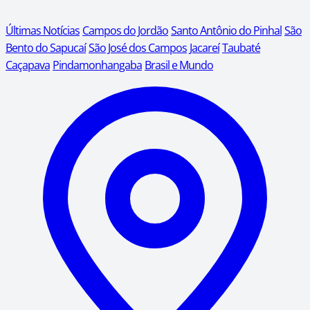
Últimas Notícias
Campos do Jordão
Santo Antônio do Pinhal
São
Bento do Sapucaí
São José dos Campos
Jacareí
Taubaté
Caçapava
Pindamonhangaba
Brasil e Mundo