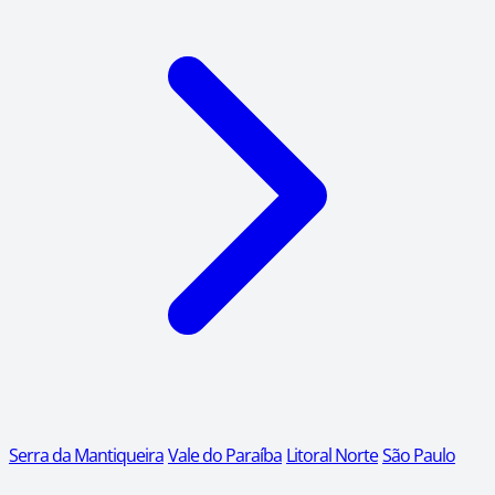
Serra da Mantiqueira
Vale do Paraíba
Litoral Norte
São Paulo