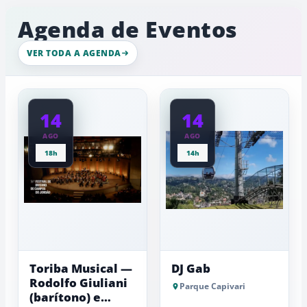
de
e
com
inverno
ambiente
Agenda de Eventos
movimento
de
intenso
gelo,
nesta
esculturas,
VER TODA A AGENDA
quinta-
experiênci
a
feira
baixas...
14
14
AGO
AGO
18h
14h
Toriba Musical —
DJ Gab
Rodolfo Giuliani
Parque Capivari
(barítono) e