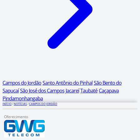
Campos do Jordão
Santo Antônio do Pinhal
São Bento do
Sapucaí
São José dos Campos
Jacareí
Taubaté
Caçapava
Pindamonhangaba
INÍCIO
/
NOTÍCIAS
/
CAMPOS DO JORDÃO
Oferecimento