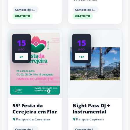
Maria Aguiar
Campos do Jordão
Campos do Jordão
GRATUITO
GRATUITO
15
15
AGO
AGO
9h
18h
55ª Festa da
Night Pass DJ +
Cerejeira em Flor
Instrumental
Parque da Cerejeira
Parque Capivari
Campos do Jordão
Campos do Jordão