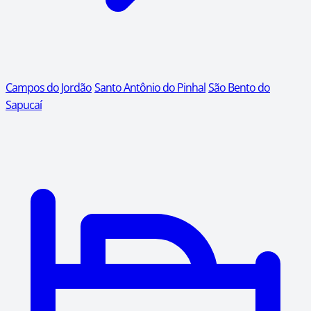
Campos do Jordão
Santo Antônio do Pinhal
São Bento do
Sapucaí