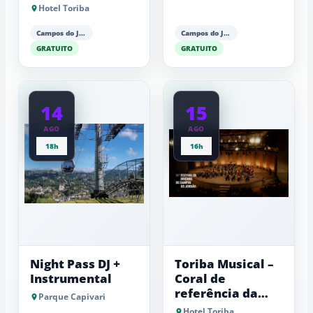
Antonio Luiz
Hotel Toriba
Barker (piano)
Campos do Jordão
Campos do Jordão
GRATUITO
GRATUITO
14
15
AGO
AGO
18h
16h
Night Pass DJ +
Toriba Musical –
Instrumental
Coral de
referência da
Parque Capivari
Fundação Lia
Hotel Toriba