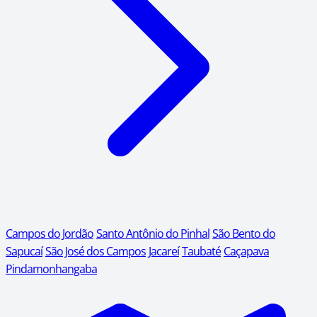
Campos do Jordão
Santo Antônio do Pinhal
São Bento do
Sapucaí
São José dos Campos
Jacareí
Taubaté
Caçapava
Pindamonhangaba