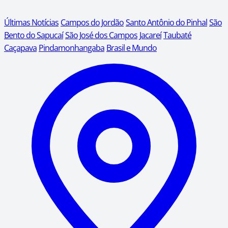
Últimas Notícias
Campos do Jordão
Santo Antônio do Pinhal
São
Bento do Sapucaí
São José dos Campos
Jacareí
Taubaté
Caçapava
Pindamonhangaba
Brasil e Mundo