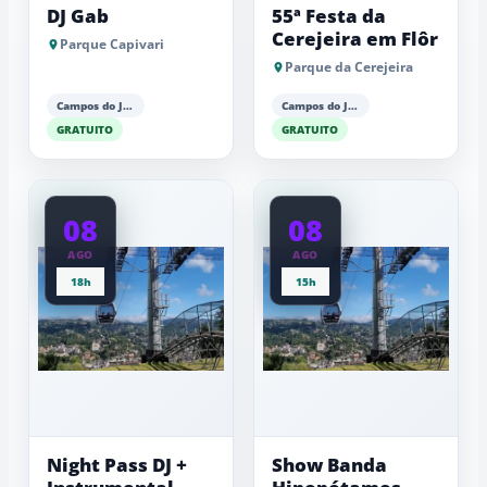
DJ Gab
55ª Festa da
Cerejeira em Flôr
Parque Capivari
Parque da Cerejeira
Campos do Jordão
Campos do Jordão
GRATUITO
GRATUITO
08
08
AGO
AGO
18h
15h
Night Pass DJ +
Show Banda