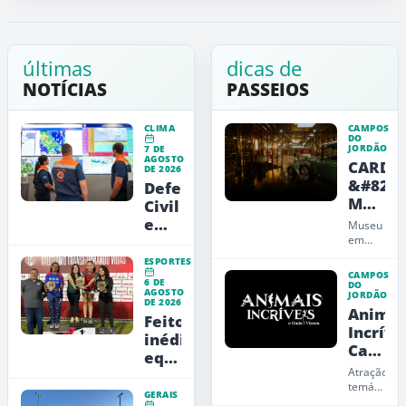
últimas
dicas de
NOTÍCIAS
PASSEIOS
CLIMA
CAMPOS
DO
JORDÃO
7 DE
AGOSTO
CARDE
DE 2026
&#8211
Defesa
Museu
Civil
de
emite
Museu
Arte,
alerta
em
Campos
Design
vermelho
ESPORTES
do
e
para
CAMPOS
6 DE
Jordão
DO
Educaç
AGOSTO
a
JORDÃO
que
DE 2026
Animai
RMVale
une
Feito
carros,
Incríve
inédito:
arte,
Campo
equipe
design
do
e
Atração
feminina
Jordão
educação
temática
jordanense
GERAIS
em
e