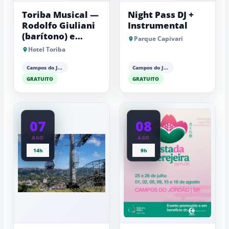
Toriba Musical —
Night Pass DJ +
Rodolfo Giuliani
Instrumental
(barítono) e
Parque Capivari
Antonio Luiz
Hotel Toriba
Barker (piano)
Campos do Jordão
Campos do Jordão
GRATUITO
GRATUITO
07
08
AGO
AGO
14h
9h