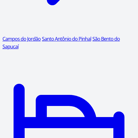
Campos do Jordão
Santo Antônio do Pinhal
São Bento do
Sapucaí