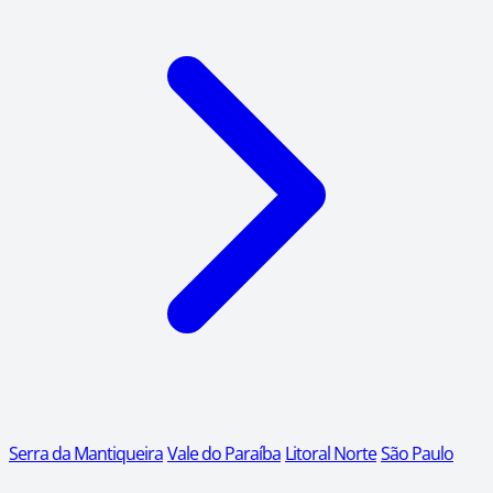
Serra da Mantiqueira
Vale do Paraíba
Litoral Norte
São Paulo