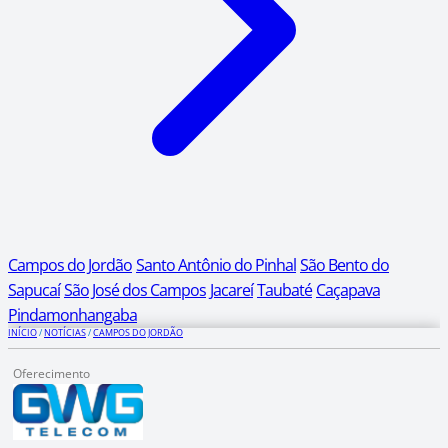
Campos do Jordão
Santo Antônio do Pinhal
São Bento do
Sapucaí
São José dos Campos
Jacareí
Taubaté
Caçapava
Pindamonhangaba
INÍCIO
/
NOTÍCIAS
/
CAMPOS DO JORDÃO
Oferecimento