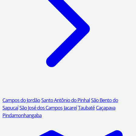
Campos do Jordão
Santo Antônio do Pinhal
São Bento do
Sapucaí
São José dos Campos
Jacareí
Taubaté
Caçapava
Pindamonhangaba