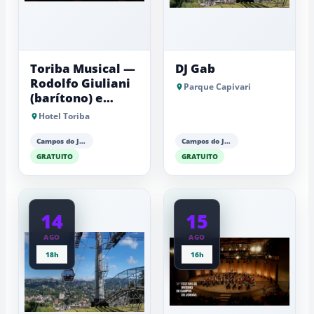
Toriba Musical —
DJ Gab
Rodolfo Giuliani
Parque Capivari
(barítono) e
Antonio Luiz
Hotel Toriba
Barker (piano)
Campos do Jordão
Campos do Jordão
GRATUITO
GRATUITO
14
15
AGO
AGO
18h
16h