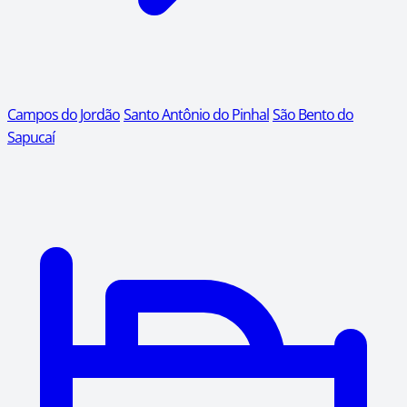
Campos do Jordão
Santo Antônio do Pinhal
São Bento do
Sapucaí