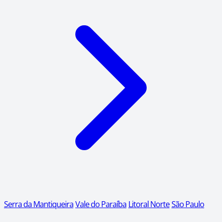
Serra da Mantiqueira
Vale do Paraíba
Litoral Norte
São Paulo