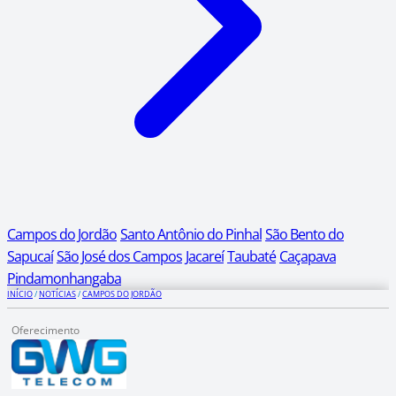
Campos do Jordão
Santo Antônio do Pinhal
São Bento do
Sapucaí
São José dos Campos
Jacareí
Taubaté
Caçapava
Pindamonhangaba
INÍCIO
/
NOTÍCIAS
/
CAMPOS DO JORDÃO
Oferecimento