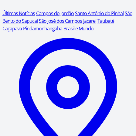
Últimas Notícias
Campos do Jordão
Santo Antônio do Pinhal
São
Bento do Sapucaí
São José dos Campos
Jacareí
Taubaté
Caçapava
Pindamonhangaba
Brasil e Mundo