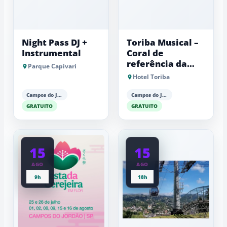
Night Pass DJ +
Toriba Musical –
Instrumental
Coral de
referência da
Parque Capivari
Fundação Lia
Hotel Toriba
Maria Aguiar
Campos do Jordão
Campos do Jordão
GRATUITO
GRATUITO
15
15
AGO
AGO
9h
18h