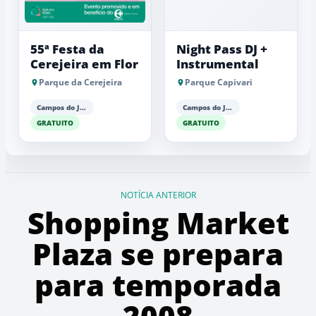
55ª Festa da
Night Pass DJ +
Cerejeira em Flor
Instrumental
Parque da Cerejeira
Parque Capivari
Campos do Jordão
Campos do Jordão
GRATUITO
GRATUITO
NOTÍCIA ANTERIOR
Shopping Market
Plaza se prepara
para temporada
2008