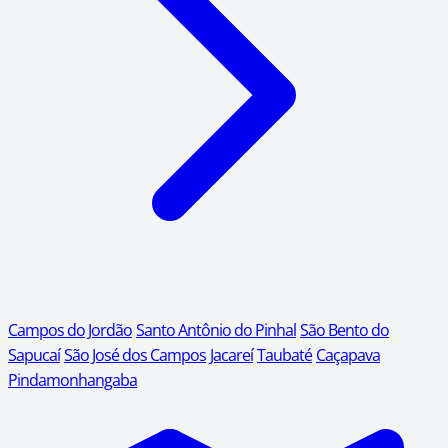
Campos do Jordão
Santo Antônio do Pinhal
São Bento do
Sapucaí
São José dos Campos
Jacareí
Taubaté
Caçapava
Pindamonhangaba