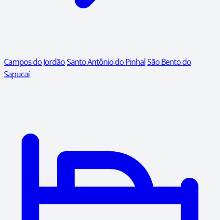
Campos do Jordão
Santo Antônio do Pinhal
São Bento do
Sapucaí