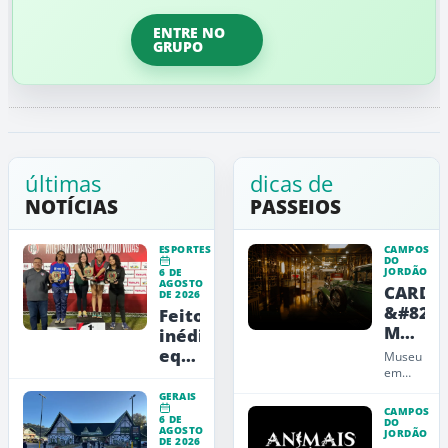
ENTRE NO
GRUPO
últimas
dicas de
NOTÍCIAS
PASSEIOS
ESPORTES
CAMPOS
DO
JORDÃO
6 DE
AGOSTO
CARDE
DE 2026
&#8211
Feito
Museu
inédito:
de
equipe
Museu
Arte,
feminina
em
Campos
Design
jordanense
GERAIS
do
e
conquista
CAMPOS
6 DE
Jordão
DO
Educaç
AGOSTO
título
JORDÃO
que
DE 2026