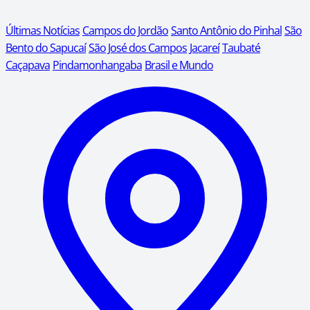
Últimas Notícias
Campos do Jordão
Santo Antônio do Pinhal
São
Bento do Sapucaí
São José dos Campos
Jacareí
Taubaté
Caçapava
Pindamonhangaba
Brasil e Mundo