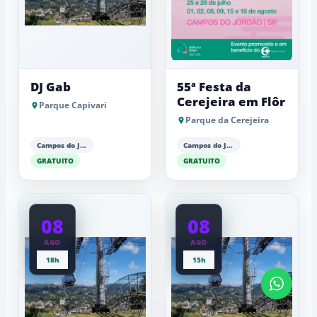
DJ Gab
55ª Festa da
Cerejeira em Flôr
Parque Capivari
Parque da Cerejeira
Campos do Jordão
Campos do Jordão
GRATUITO
GRATUITO
08
08
AGO
AGO
18h
15h