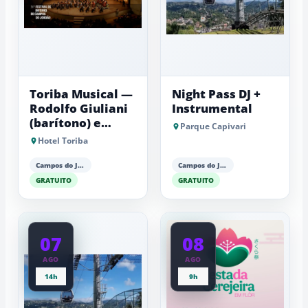
Toriba Musical —
Night Pass DJ +
Rodolfo Giuliani
Instrumental
(barítono) e
Parque Capivari
Antonio Luiz
Hotel Toriba
Barker (piano)
Campos do Jordão
Campos do Jordão
GRATUITO
GRATUITO
07
08
AGO
AGO
14h
9h