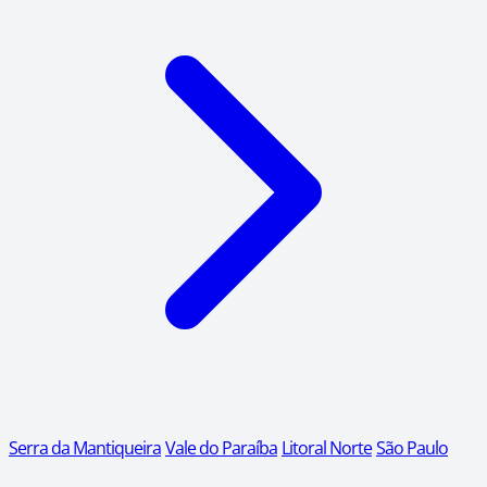
Serra da Mantiqueira
Vale do Paraíba
Litoral Norte
São Paulo