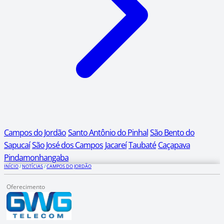
Campos do Jordão
Santo Antônio do Pinhal
São Bento do
Sapucaí
São José dos Campos
Jacareí
Taubaté
Caçapava
Pindamonhangaba
INÍCIO
/
NOTÍCIAS
/
CAMPOS DO JORDÃO
Oferecimento