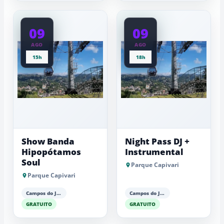
09
09
AGO
AGO
15h
18h
Show Banda
Night Pass DJ +
Hipopótamos
Instrumental
Soul
Parque Capivari
Parque Capivari
Campos do Jordão
Campos do Jordão
GRATUITO
GRATUITO