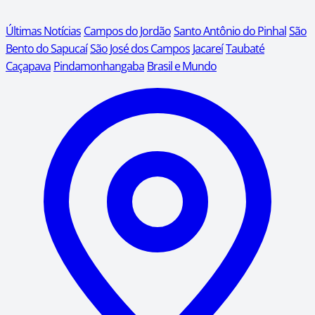
Últimas Notícias
Campos do Jordão
Santo Antônio do Pinhal
São
Bento do Sapucaí
São José dos Campos
Jacareí
Taubaté
Caçapava
Pindamonhangaba
Brasil e Mundo