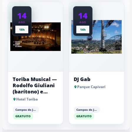
14
14
AGO
AGO
18h
14h
Toriba Musical —
DJ Gab
Rodolfo Giuliani
Parque Capivari
(barítono) e
Antonio Luiz
Hotel Toriba
Barker (piano)
Campos do Jordão
Campos do Jordão
GRATUITO
GRATUITO