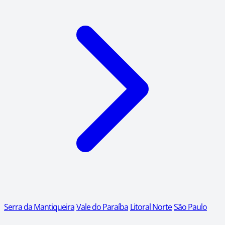
Serra da Mantiqueira
Vale do Paraíba
Litoral Norte
São Paulo