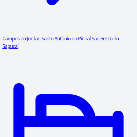
Campos do Jordão
Santo Antônio do Pinhal
São Bento do
Sapucaí