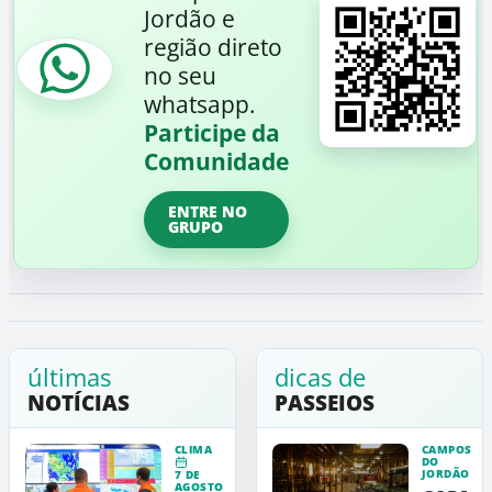
Jordão e
região direto
no seu
whatsapp.
Participe da
Comunidade
ENTRE NO
GRUPO
últimas
dicas de
NOTÍCIAS
PASSEIOS
CLIMA
CAMPOS
DO
JORDÃO
7 DE
AGOSTO