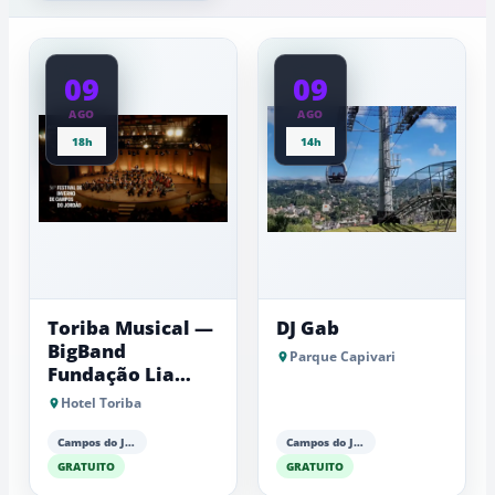
a
feira
baixas...
09
09
AGO
AGO
18h
14h
Toriba Musical —
DJ Gab
BigBand
Parque Capivari
Fundação Lia
Maria Aguiar
Hotel Toriba
Campos do Jordão
Campos do Jordão
GRATUITO
GRATUITO