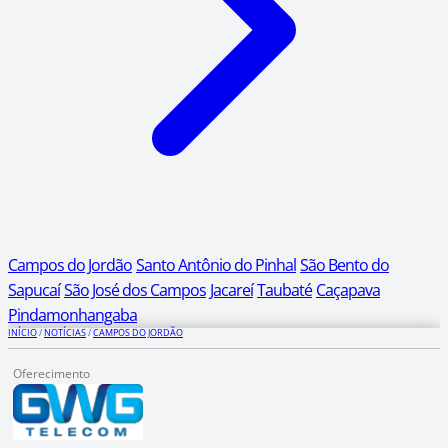
Campos do Jordão
Santo Antônio do Pinhal
São Bento do
Sapucaí
São José dos Campos
Jacareí
Taubaté
Caçapava
Pindamonhangaba
INÍCIO
/
NOTÍCIAS
/
CAMPOS DO JORDÃO
Oferecimento