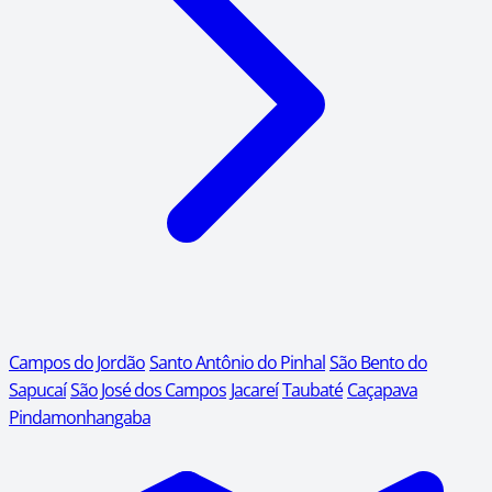
Campos do Jordão
Santo Antônio do Pinhal
São Bento do
Sapucaí
São José dos Campos
Jacareí
Taubaté
Caçapava
Pindamonhangaba