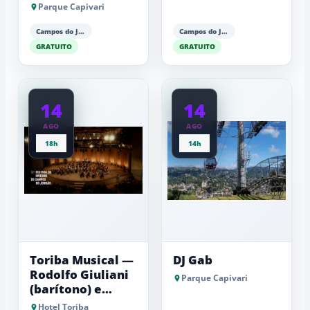
Parque Capivari
Campos do Jordão
Campos do Jordão
GRATUITO
GRATUITO
14
14
AGO
AGO
18h
14h
Toriba Musical —
DJ Gab
Rodolfo Giuliani
Parque Capivari
(barítono) e
Antonio Luiz
Hotel Toriba