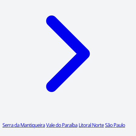
Serra da Mantiqueira
Vale do Paraíba
Litoral Norte
São Paulo