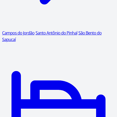
Campos do Jordão
Santo Antônio do Pinhal
São Bento do
Sapucaí