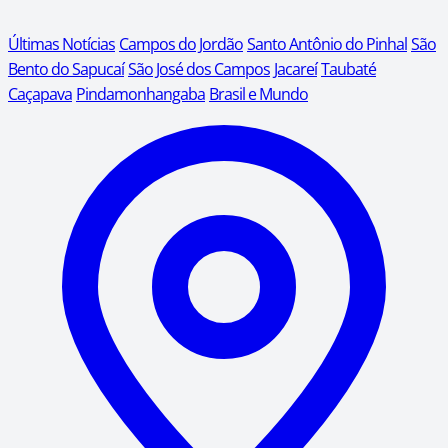
Últimas Notícias
Campos do Jordão
Santo Antônio do Pinhal
São
Bento do Sapucaí
São José dos Campos
Jacareí
Taubaté
Caçapava
Pindamonhangaba
Brasil e Mundo