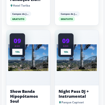
Maria Aguiar
Hotel Toriba
Campos do Jordão
Campos do Jordão
GRATUITO
GRATUITO
09
09
AGO
AGO
15h
18h
Show Banda
Night Pass DJ +
Hipopótamos
Instrumental
Soul
Parque Capivari