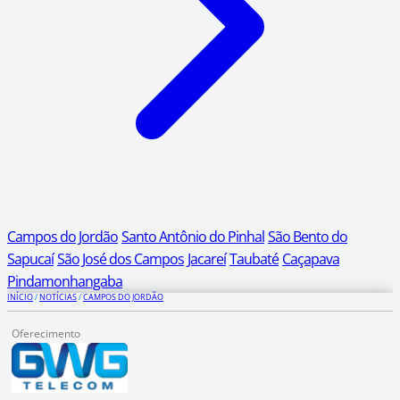
Campos do Jordão
Santo Antônio do Pinhal
São Bento do
Sapucaí
São José dos Campos
Jacareí
Taubaté
Caçapava
Pindamonhangaba
INÍCIO
/
NOTÍCIAS
/
CAMPOS DO JORDÃO
Oferecimento