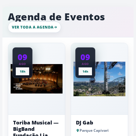
chuva
Capivari
de
e
com
inverno
ambiente
Agenda de Eventos
movimento
de
intenso
gelo,
nesta
esculturas,
VER TODA A AGENDA
quinta-
experiênci
a
feira
baixas...
09
09
AGO
AGO
18h
14h
Toriba Musical —
DJ Gab
BigBand
Parque Capivari
Fundação Lia