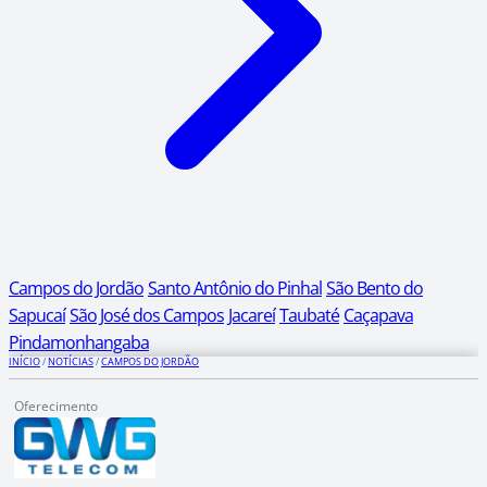
Campos do Jordão
Santo Antônio do Pinhal
São Bento do
Sapucaí
São José dos Campos
Jacareí
Taubaté
Caçapava
Pindamonhangaba
INÍCIO
/
NOTÍCIAS
/
CAMPOS DO JORDÃO
Oferecimento