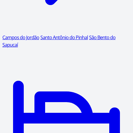
Campos do Jordão
Santo Antônio do Pinhal
São Bento do
Sapucaí