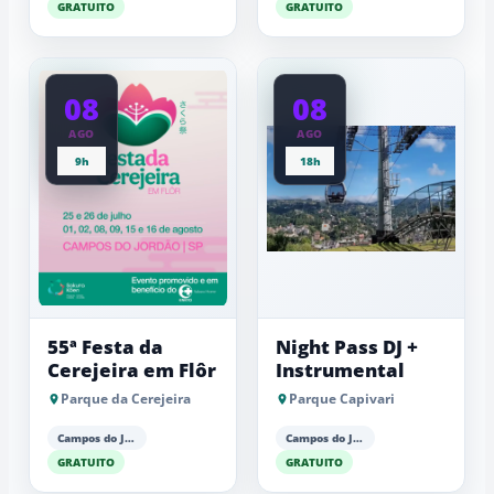
GRATUITO
GRATUITO
08
08
AGO
AGO
9h
18h
55ª Festa da
Night Pass DJ +
Cerejeira em Flôr
Instrumental
Parque da Cerejeira
Parque Capivari
Campos do Jordão
Campos do Jordão
GRATUITO
GRATUITO