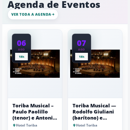
Agenda de Eventos
de
gelo,
esculturas,
VER TODA A AGENDA
experiênci
a
baixas...
06
07
AGO
AGO
18h
18h
Toriba Musical –
Toriba Musical —
Paulo Paolillo
Rodolfo Giuliani
(tenor) e Antonio
(barítono) e
Luiz Barker
Antonio Luiz
Hotel Toriba
Hotel Toriba
(piano)
Barker (piano)