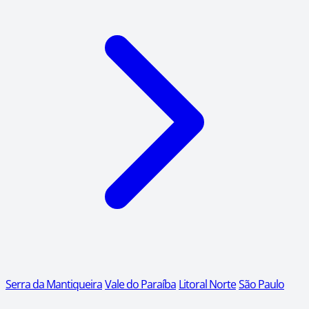
Serra da Mantiqueira
Vale do Paraíba
Litoral Norte
São Paulo