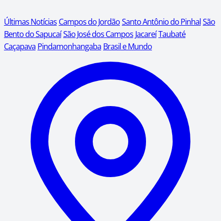
Últimas Notícias
Campos do Jordão
Santo Antônio do Pinhal
São
Bento do Sapucaí
São José dos Campos
Jacareí
Taubaté
Caçapava
Pindamonhangaba
Brasil e Mundo