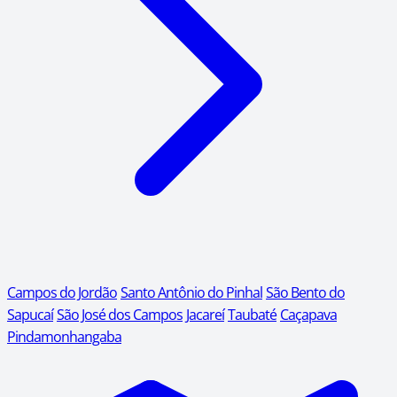
Campos do Jordão
Santo Antônio do Pinhal
São Bento do
Sapucaí
São José dos Campos
Jacareí
Taubaté
Caçapava
Pindamonhangaba