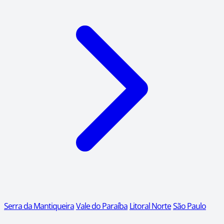
Serra da Mantiqueira
Vale do Paraíba
Litoral Norte
São Paulo