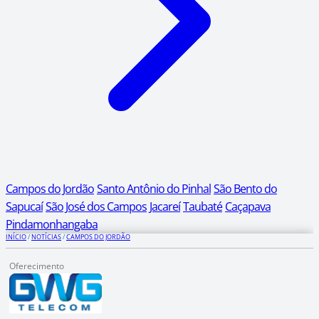
Campos do Jordão
Santo Antônio do Pinhal
São Bento do
Sapucaí
São José dos Campos
Jacareí
Taubaté
Caçapava
Pindamonhangaba
INÍCIO
/
NOTÍCIAS
/
CAMPOS DO JORDÃO
Oferecimento