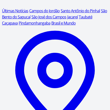
Últimas Notícias
Campos do Jordão
Santo Antônio do Pinhal
São
Bento do Sapucaí
São José dos Campos
Jacareí
Taubaté
Caçapava
Pindamonhangaba
Brasil e Mundo