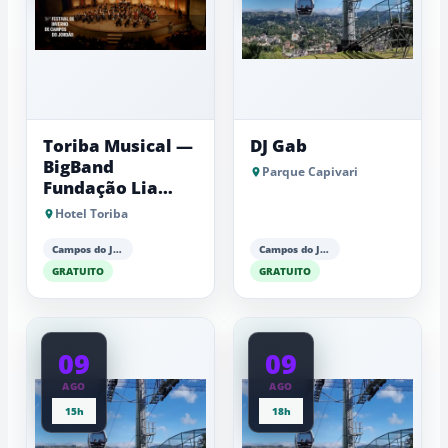
Toriba Musical —
DJ Gab
BigBand
Parque Capivari
Fundação Lia
Maria Aguiar
Hotel Toriba
Campos do Jordão
Campos do Jordão
GRATUITO
GRATUITO
09
09
AGO
AGO
15h
18h