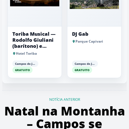
Toriba Musical —
DJ Gab
Rodolfo Giuliani
Parque Capivari
(barítono) e
Antonio Luiz
Hotel Toriba
Barker (piano)
Campos do Jordão
Campos do Jordão
GRATUITO
GRATUITO
NOTÍCIA ANTERIOR
Natal na Montanha
– Campos se