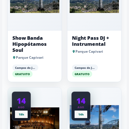
Show Banda
Night Pass DJ +
Hipopótamos
Instrumental
Soul
Parque Capivari
Parque Capivari
Campos do Jordão
Campos do Jordão
GRATUITO
GRATUITO
14
14
AGO
AGO
18h
14h