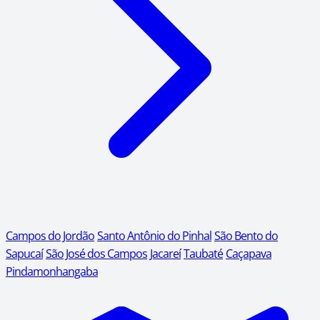
Campos do Jordão
Santo Antônio do Pinhal
São Bento do
Sapucaí
São José dos Campos
Jacareí
Taubaté
Caçapava
Pindamonhangaba