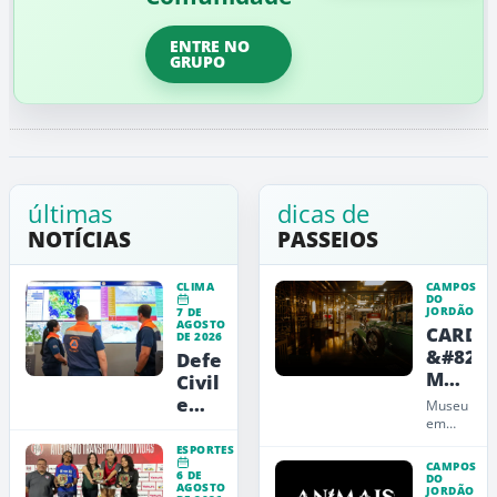
ENTRE NO
GRUPO
últimas
dicas de
NOTÍCIAS
PASSEIOS
CLIMA
CAMPOS
DO
JORDÃO
7 DE
AGOSTO
CARDE
DE 2026
&#8211
Defesa
Museu
Civil
de
emite
Museu
Arte,
alerta
em
Campos
Design
vermelho
ESPORTES
do
e
para
CAMPOS
6 DE
Jordão
DO
Educaç
AGOSTO
a
JORDÃO
que