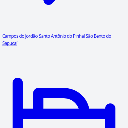
Campos do Jordão
Santo Antônio do Pinhal
São Bento do
Sapucaí