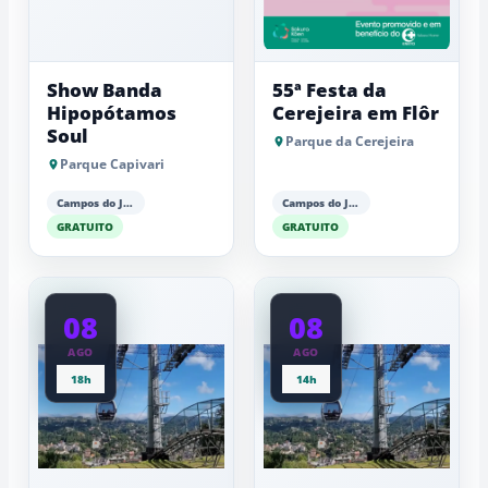
Show Banda
55ª Festa da
Hipopótamos
Cerejeira em Flôr
Soul
Parque da Cerejeira
Parque Capivari
Campos do Jordão
Campos do Jordão
GRATUITO
GRATUITO
08
08
AGO
AGO
18h
14h