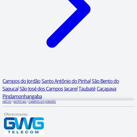
Campos do Jordão
Santo Antônio do Pinhal
São Bento do
Sapucaí
São José dos Campos
Jacareí
Taubaté
Caçapava
Pindamonhangaba
INÍCIO
/
NOTÍCIAS
/
CAMPOS DO JORDÃO
Oferecimento