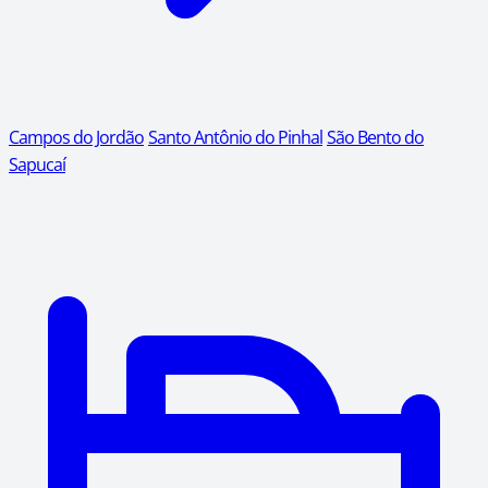
Campos do Jordão
Santo Antônio do Pinhal
São Bento do
Sapucaí