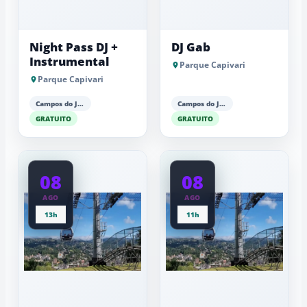
Night Pass DJ +
DJ Gab
Instrumental
Parque Capivari
Parque Capivari
Campos do Jordão
Campos do Jordão
GRATUITO
GRATUITO
08
08
AGO
AGO
13h
11h