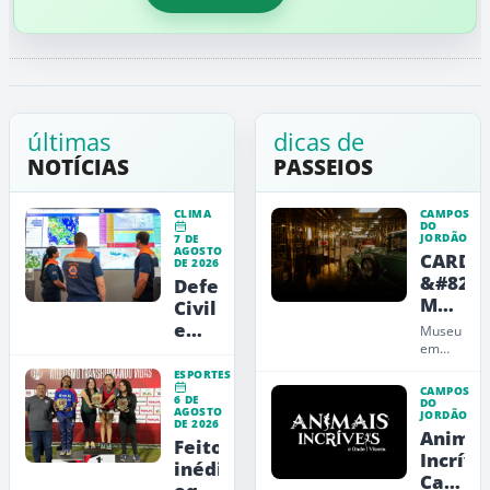
últimas
dicas de
NOTÍCIAS
PASSEIOS
CLIMA
CAMPOS
DO
JORDÃO
7 DE
AGOSTO
CARDE
DE 2026
&#8211
Defesa
Museu
Civil
de
emite
Museu
Arte,
alerta
em
Campos
Design
vermelho
ESPORTES
do
e
para
CAMPOS
6 DE
Jordão
DO
Educaç
AGOSTO
a
JORDÃO
que
DE 2026
Animai
RMVale
une
Feito
carros,
Incríve
inédito:
arte,
Campo
design