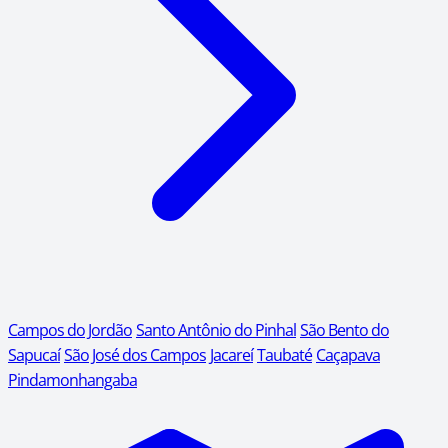
Campos do Jordão
Santo Antônio do Pinhal
São Bento do
Sapucaí
São José dos Campos
Jacareí
Taubaté
Caçapava
Pindamonhangaba