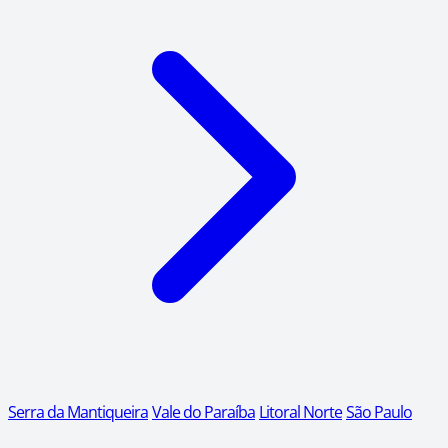
Serra da Mantiqueira
Vale do Paraíba
Litoral Norte
São Paulo