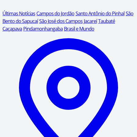
Últimas Notícias
Campos do Jordão
Santo Antônio do Pinhal
São
Bento do Sapucaí
São José dos Campos
Jacareí
Taubaté
Caçapava
Pindamonhangaba
Brasil e Mundo