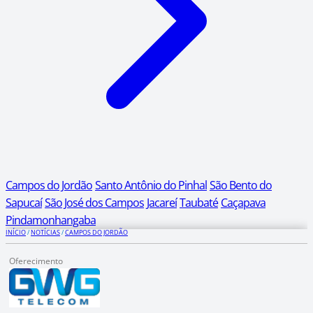
Campos do Jordão
Santo Antônio do Pinhal
São Bento do
Sapucaí
São José dos Campos
Jacareí
Taubaté
Caçapava
Pindamonhangaba
INÍCIO
/
NOTÍCIAS
/
CAMPOS DO JORDÃO
Oferecimento