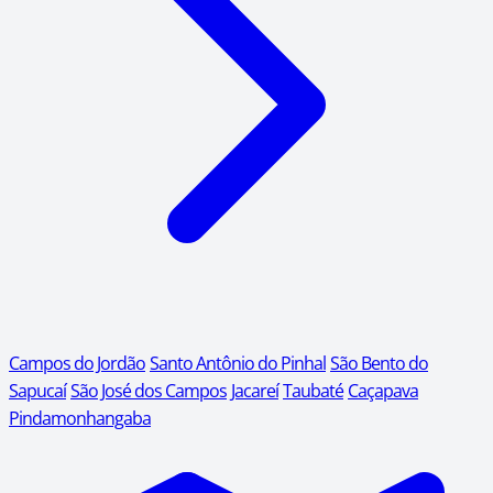
Campos do Jordão
Santo Antônio do Pinhal
São Bento do
Sapucaí
São José dos Campos
Jacareí
Taubaté
Caçapava
Pindamonhangaba