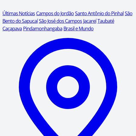
Últimas Notícias
Campos do Jordão
Santo Antônio do Pinhal
São
Bento do Sapucaí
São José dos Campos
Jacareí
Taubaté
Caçapava
Pindamonhangaba
Brasil e Mundo