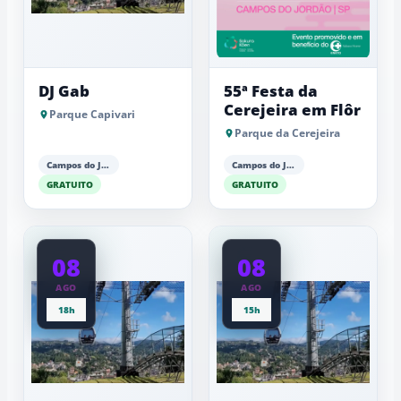
DJ Gab
55ª Festa da
Cerejeira em Flôr
Parque Capivari
Parque da Cerejeira
Campos do Jordão
Campos do Jordão
GRATUITO
GRATUITO
08
08
AGO
AGO
18h
15h