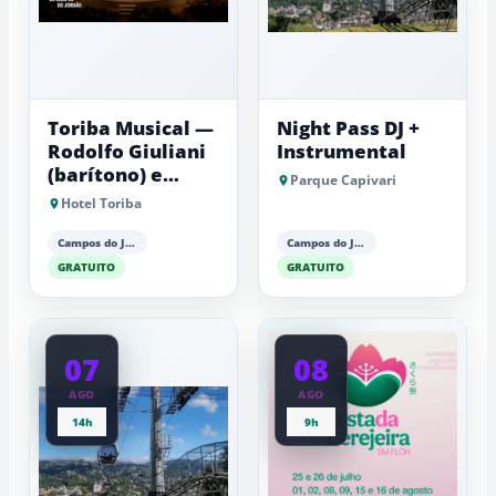
Toriba Musical —
Night Pass DJ +
Rodolfo Giuliani
Instrumental
(barítono) e
Parque Capivari
Antonio Luiz
Hotel Toriba
Barker (piano)
Campos do Jordão
Campos do Jordão
GRATUITO
GRATUITO
07
08
AGO
AGO
14h
9h