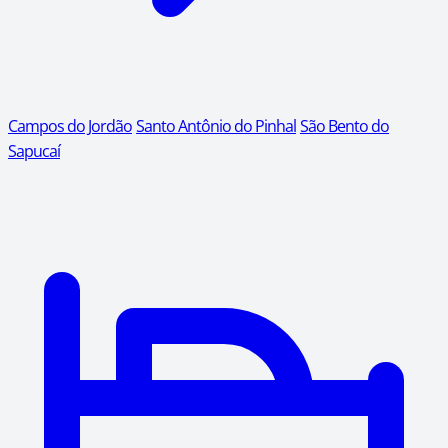
Campos do Jordão
Santo Antônio do Pinhal
São Bento do
Sapucaí