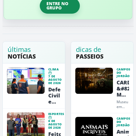
ENTRE NO
GRUPO
últimas
dicas de
NOTÍCIAS
PASSEIOS
CLIMA
CAMPOS
DO
JORDÃO
7 DE
AGOSTO
CARDE
DE 2026
&#8211
Defesa
Museu
Civil
de
emite
Museu
Arte,
alerta
em
Campos
Design
vermelho
ESPORTES
do
e
para
CAMPOS
6 DE
Jordão
DO
Educaç
AGOSTO
a
JORDÃO
que
DE 2026
Animai
RMVale
une
Feito
carros,