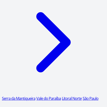
Serra da Mantiqueira
Vale do Paraíba
Litoral Norte
São Paulo