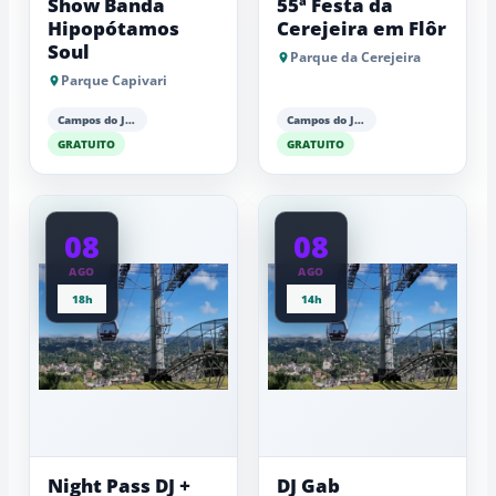
Show Banda
55ª Festa da
Hipopótamos
Cerejeira em Flôr
Soul
Parque da Cerejeira
Parque Capivari
Campos do Jordão
Campos do Jordão
GRATUITO
GRATUITO
08
08
AGO
AGO
18h
14h
Night Pass DJ +
DJ Gab