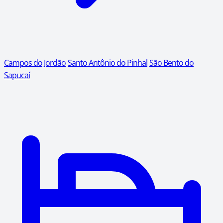
Campos do Jordão
Santo Antônio do Pinhal
São Bento do
Sapucaí