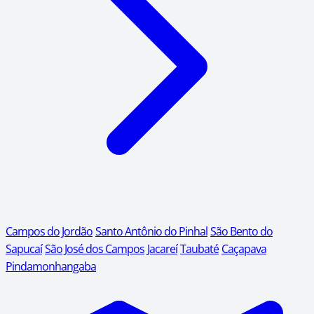
Campos do Jordão
Santo Antônio do Pinhal
São Bento do
Sapucaí
São José dos Campos
Jacareí
Taubaté
Caçapava
Pindamonhangaba