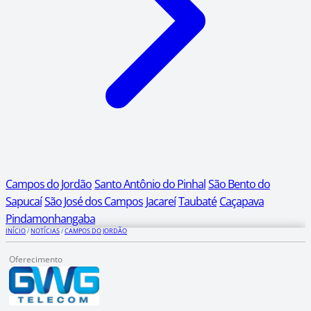
Campos do Jordão
Santo Antônio do Pinhal
São Bento do
Sapucaí
São José dos Campos
Jacareí
Taubaté
Caçapava
Pindamonhangaba
INÍCIO
/
NOTÍCIAS
/
CAMPOS DO JORDÃO
Oferecimento