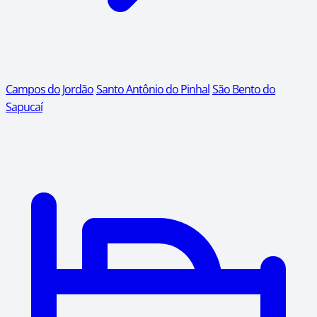
Campos do Jordão
Santo Antônio do Pinhal
São Bento do
Sapucaí