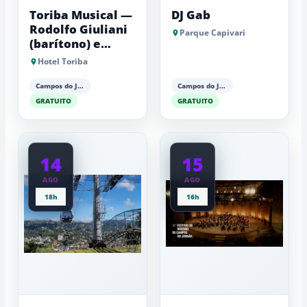
Toriba Musical —
DJ Gab
Rodolfo Giuliani
Parque Capivari
(barítono) e
Antonio Luiz
Hotel Toriba
Barker (piano)
Campos do Jordão
Campos do Jordão
GRATUITO
GRATUITO
14
15
AGO
AGO
18h
16h