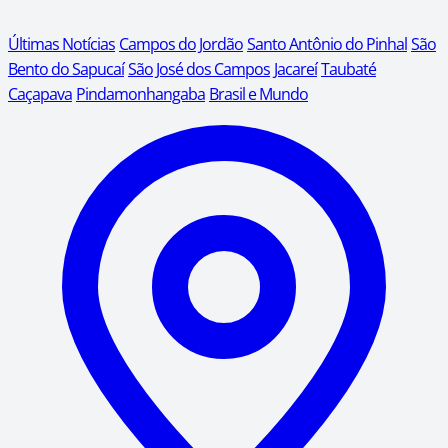
Últimas Notícias
Campos do Jordão
Santo Antônio do Pinhal
São
Bento do Sapucaí
São José dos Campos
Jacareí
Taubaté
Caçapava
Pindamonhangaba
Brasil e Mundo