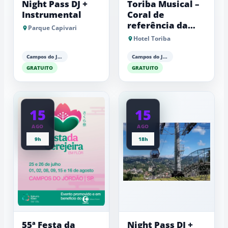
Night Pass DJ +
Toriba Musical –
Instrumental
Coral de
referência da
Parque Capivari
Fundação Lia
Hotel Toriba
Maria Aguiar
Campos do Jordão
Campos do Jordão
GRATUITO
GRATUITO
15
15
AGO
AGO
9h
18h
55ª Festa da
Night Pass DJ +