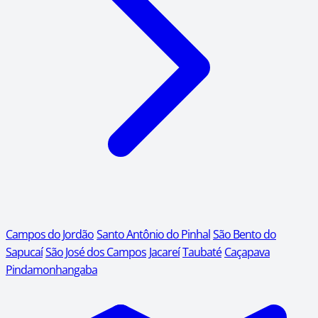
Campos do Jordão
Santo Antônio do Pinhal
São Bento do
Sapucaí
São José dos Campos
Jacareí
Taubaté
Caçapava
Pindamonhangaba