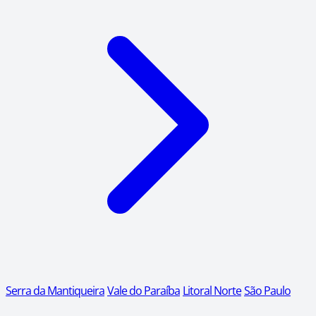
Serra da Mantiqueira
Vale do Paraíba
Litoral Norte
São Paulo