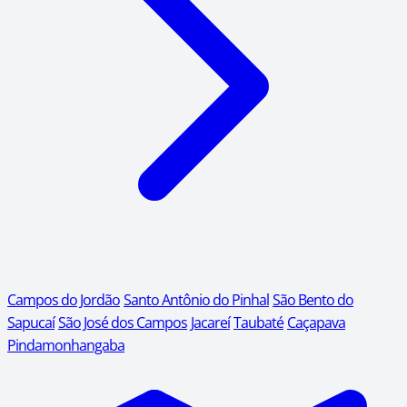
Campos do Jordão
Santo Antônio do Pinhal
São Bento do
Sapucaí
São José dos Campos
Jacareí
Taubaté
Caçapava
Pindamonhangaba