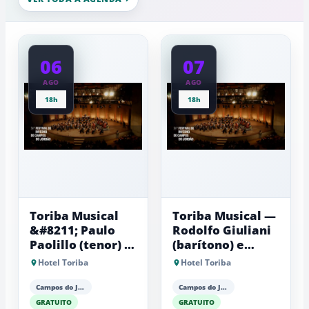
experiênci
próximas
a
dos
baixas...
2°C
06
07
AGO
AGO
18h
18h
Toriba Musical
Toriba Musical —
&#8211; Paulo
Rodolfo Giuliani
Paolillo (tenor) e
(barítono) e
Antonio Luiz
Antonio Luiz
Hotel Toriba
Hotel Toriba
Barker (piano)
Barker (piano)
Campos do Jordão
Campos do Jordão
GRATUITO
GRATUITO