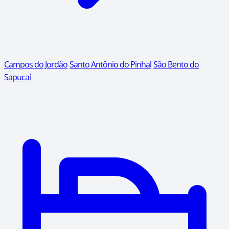
Campos do Jordão
Santo Antônio do Pinhal
São Bento do
Sapucaí