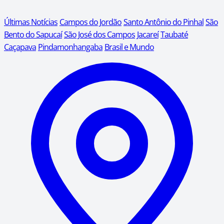
Últimas Notícias
Campos do Jordão
Santo Antônio do Pinhal
São
Bento do Sapucaí
São José dos Campos
Jacareí
Taubaté
Caçapava
Pindamonhangaba
Brasil e Mundo