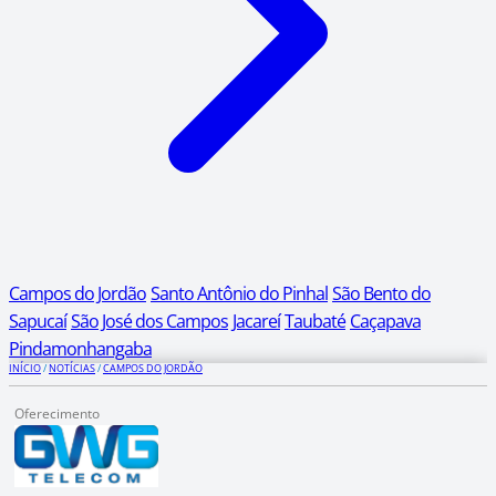
Campos do Jordão
Santo Antônio do Pinhal
São Bento do
Sapucaí
São José dos Campos
Jacareí
Taubaté
Caçapava
Pindamonhangaba
INÍCIO
/
NOTÍCIAS
/
CAMPOS DO JORDÃO
Oferecimento