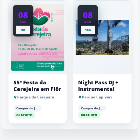
08
08
AGO
AGO
9h
18h
55ª Festa da
Night Pass DJ +
Cerejeira em Flôr
Instrumental
Parque da Cerejeira
Parque Capivari
Campos do Jordão
Campos do Jordão
GRATUITO
GRATUITO