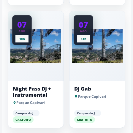
07
07
AGO
AGO
18h
14h
Night Pass DJ +
DJ Gab
Instrumental
Parque Capivari
Parque Capivari
Campos do Jordão
Campos do Jordão
GRATUITO
GRATUITO