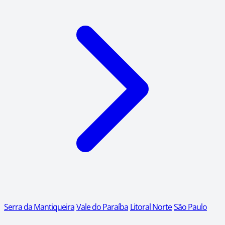
Serra da Mantiqueira
Vale do Paraíba
Litoral Norte
São Paulo