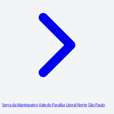
Serra da Mantiqueira
Vale do Paraíba
Litoral Norte
São Paulo