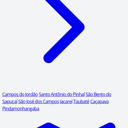
Campos do Jordão
Santo Antônio do Pinhal
São Bento do
Sapucaí
São José dos Campos
Jacareí
Taubaté
Caçapava
Pindamonhangaba