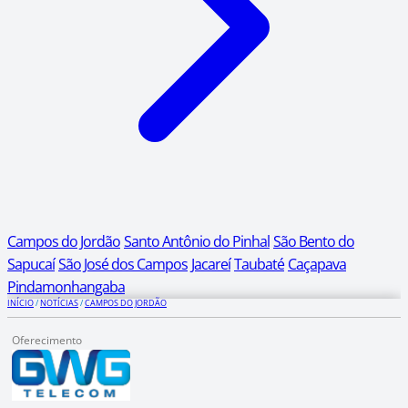
Campos do Jordão
Santo Antônio do Pinhal
São Bento do
Sapucaí
São José dos Campos
Jacareí
Taubaté
Caçapava
Pindamonhangaba
INÍCIO
/
NOTÍCIAS
/
CAMPOS DO JORDÃO
Oferecimento