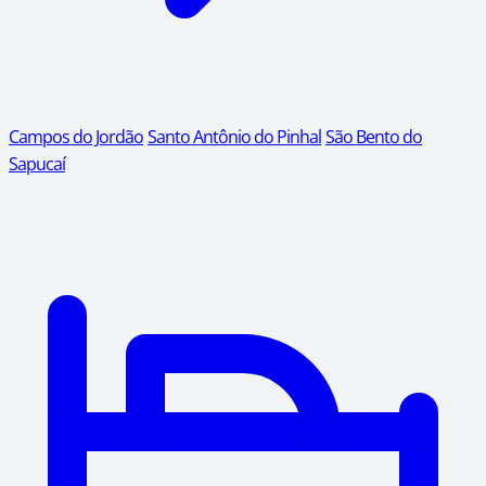
Campos do Jordão
Santo Antônio do Pinhal
São Bento do
Sapucaí