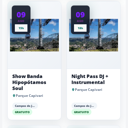
09
09
AGO
AGO
15h
18h
Show Banda
Night Pass DJ +
Hipopótamos
Instrumental
Soul
Parque Capivari
Parque Capivari
Campos do Jordão
Campos do Jordão
GRATUITO
GRATUITO