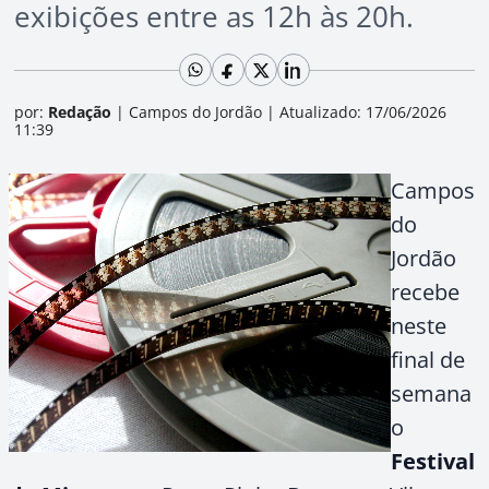
exibições entre as 12h às 20h.
por:
Redação
|
Campos do Jordão
|
Atualizado: 17/06/2026
11:39
Campos
do
Jordão
recebe
neste
final de
semana
o
Festival