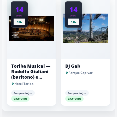
14
14
AGO
AGO
18h
14h
Toriba Musical —
DJ Gab
Rodolfo Giuliani
Parque Capivari
(barítono) e
Antonio Luiz
Hotel Toriba
Barker (piano)
Campos do Jordão
Campos do Jordão
GRATUITO
GRATUITO