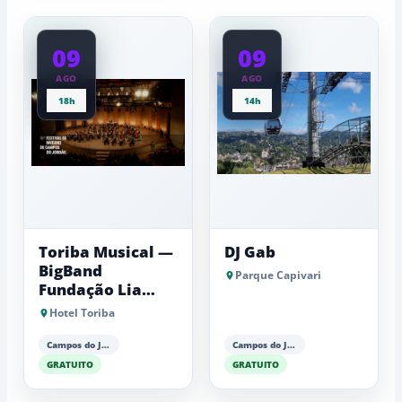
feira
baixas...
09
09
AGO
AGO
18h
14h
Toriba Musical —
DJ Gab
BigBand
Parque Capivari
Fundação Lia
Maria Aguiar
Hotel Toriba
Campos do Jordão
Campos do Jordão
GRATUITO
GRATUITO