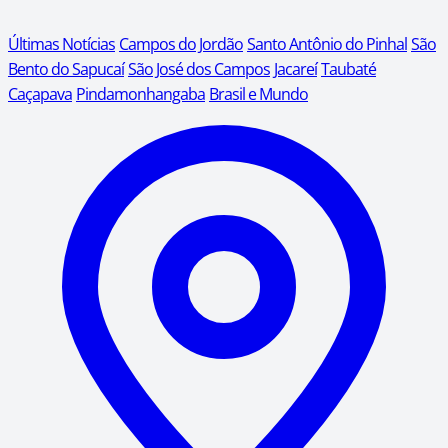
Últimas Notícias
Campos do Jordão
Santo Antônio do Pinhal
São
Bento do Sapucaí
São José dos Campos
Jacareí
Taubaté
Caçapava
Pindamonhangaba
Brasil e Mundo