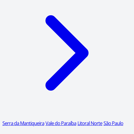
Serra da Mantiqueira
Vale do Paraíba
Litoral Norte
São Paulo