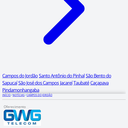
Campos do Jordão
Santo Antônio do Pinhal
São Bento do
Sapucaí
São José dos Campos
Jacareí
Taubaté
Caçapava
Pindamonhangaba
INÍCIO
/
NOTÍCIAS
/
CAMPOS DO JORDÃO
Oferecimento