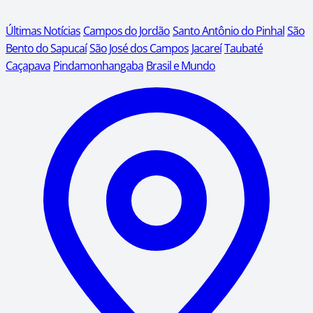
Últimas Notícias
Campos do Jordão
Santo Antônio do Pinhal
São
Bento do Sapucaí
São José dos Campos
Jacareí
Taubaté
Caçapava
Pindamonhangaba
Brasil e Mundo