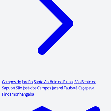
Campos do Jordão
Santo Antônio do Pinhal
São Bento do
Sapucaí
São José dos Campos
Jacareí
Taubaté
Caçapava
Pindamonhangaba