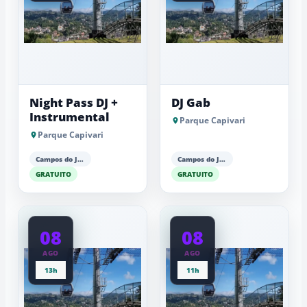
Night Pass DJ +
DJ Gab
Instrumental
Parque Capivari
Parque Capivari
Campos do Jordão
Campos do Jordão
GRATUITO
GRATUITO
08
08
AGO
AGO
13h
11h