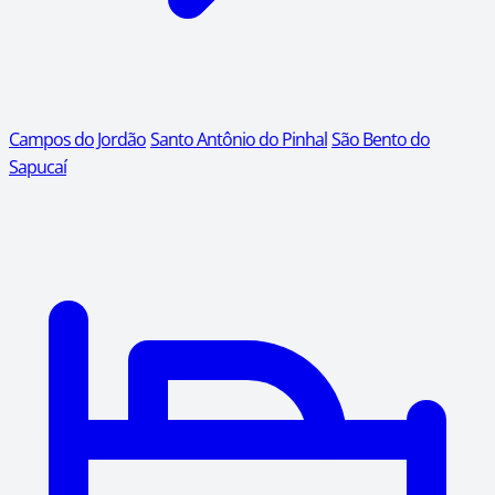
Campos do Jordão
Santo Antônio do Pinhal
São Bento do
Sapucaí