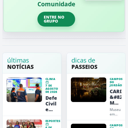
Comunidade
ENTRE NO
GRUPO
últimas
dicas de
NOTÍCIAS
PASSEIOS
CLIMA
CAMPOS
DO
JORDÃO
7 DE
AGOSTO
CARDE
DE 2026
&#8211
Defesa
Museu
Civil
de
emite
Museu
Arte,
alerta
em
Campos
Design
vermelho
ESPORTES
do
e
para
CAMPOS
6 DE
Jordão