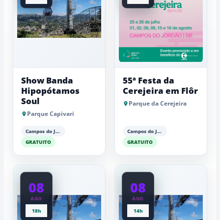
Show Banda
55ª Festa da
Hipopótamos
Cerejeira em Flôr
Soul
Parque da Cerejeira
Parque Capivari
Campos do Jordão
Campos do Jordão
GRATUITO
GRATUITO
08
08
AGO
AGO
18h
14h