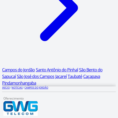
Campos do Jordão
Santo Antônio do Pinhal
São Bento do
Sapucaí
São José dos Campos
Jacareí
Taubaté
Caçapava
Pindamonhangaba
INÍCIO
/
NOTÍCIAS
/
CAMPOS DO JORDÃO
Oferecimento