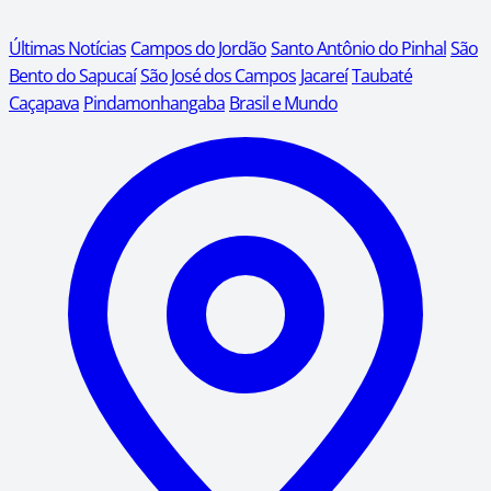
Últimas Notícias
Campos do Jordão
Santo Antônio do Pinhal
São
Bento do Sapucaí
São José dos Campos
Jacareí
Taubaté
Caçapava
Pindamonhangaba
Brasil e Mundo