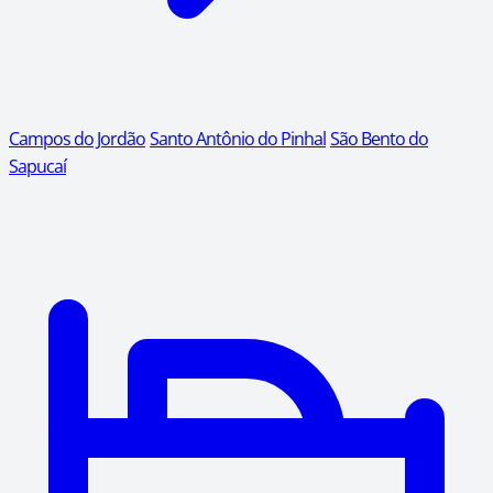
Campos do Jordão
Santo Antônio do Pinhal
São Bento do
Sapucaí