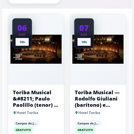
experiênci
próximas
a
dos
baixas...
2°C
06
07
AGO
AGO
18h
18h
Toriba Musical
Toriba Musical —
&#8211; Paulo
Rodolfo Giuliani
Paolillo (tenor) e
(barítono) e
Antonio Luiz
Antonio Luiz
Hotel Toriba
Hotel Toriba
Barker (piano)
Barker (piano)
Campos do Jordão
Campos do Jordão
GRATUITO
GRATUITO