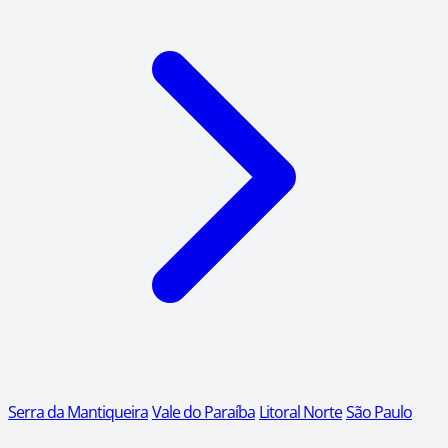
Serra da Mantiqueira
Vale do Paraíba
Litoral Norte
São Paulo