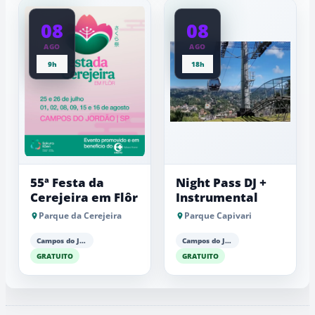
08
08
AGO
AGO
9h
18h
55ª Festa da
Night Pass DJ +
Cerejeira em Flôr
Instrumental
Parque da Cerejeira
Parque Capivari
Campos do Jordão
Campos do Jordão
GRATUITO
GRATUITO