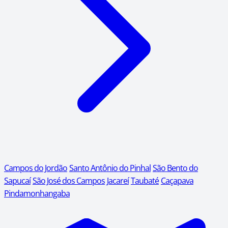
Campos do Jordão
Santo Antônio do Pinhal
São Bento do
Sapucaí
São José dos Campos
Jacareí
Taubaté
Caçapava
Pindamonhangaba