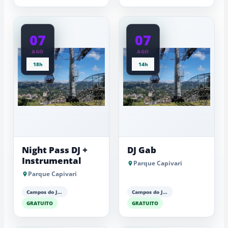
07
07
AGO
AGO
18h
14h
Night Pass DJ +
DJ Gab
Instrumental
Parque Capivari
Parque Capivari
Campos do Jordão
Campos do Jordão
GRATUITO
GRATUITO