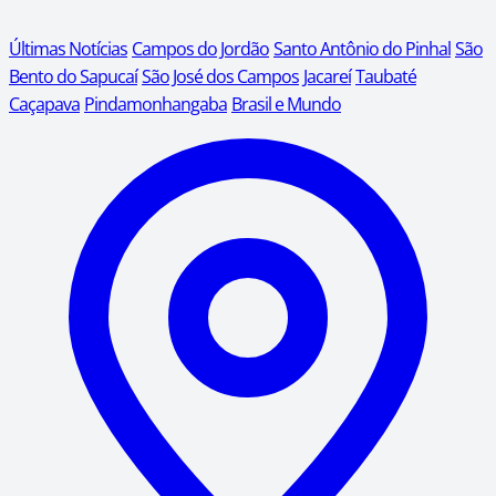
Últimas Notícias
Campos do Jordão
Santo Antônio do Pinhal
São
Bento do Sapucaí
São José dos Campos
Jacareí
Taubaté
Caçapava
Pindamonhangaba
Brasil e Mundo