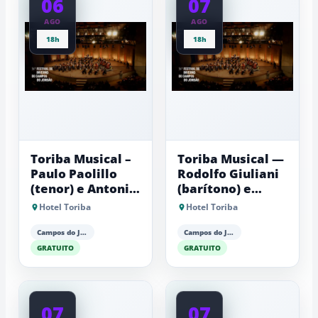
06
07
AGO
AGO
18h
18h
Toriba Musical –
Toriba Musical —
Paulo Paolillo
Rodolfo Giuliani
(tenor) e Antonio
(barítono) e
Luiz Barker
Antonio Luiz
Hotel Toriba
Hotel Toriba
(piano)
Barker (piano)
Campos do Jordão
Campos do Jordão
GRATUITO
GRATUITO
07
07