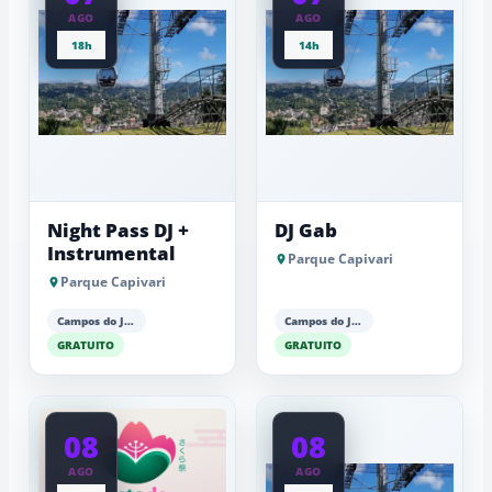
AGO
AGO
18h
14h
Night Pass DJ +
DJ Gab
Instrumental
Parque Capivari
Parque Capivari
Campos do Jordão
Campos do Jordão
GRATUITO
GRATUITO
08
08
AGO
AGO