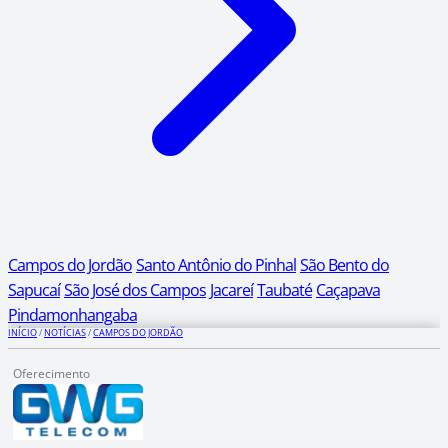
Campos do Jordão
Santo Antônio do Pinhal
São Bento do
Sapucaí
São José dos Campos
Jacareí
Taubaté
Caçapava
Pindamonhangaba
INÍCIO
/
NOTÍCIAS
/
CAMPOS DO JORDÃO
Oferecimento