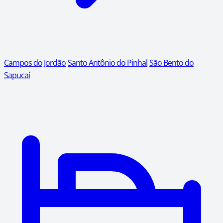
Campos do Jordão
Santo Antônio do Pinhal
São Bento do
Sapucaí