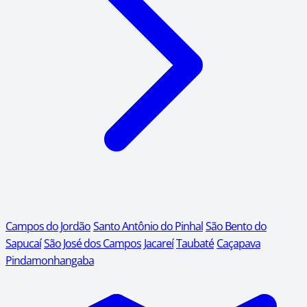
Campos do Jordão
Santo Antônio do Pinhal
São Bento do
Sapucaí
São José dos Campos
Jacareí
Taubaté
Caçapava
Pindamonhangaba