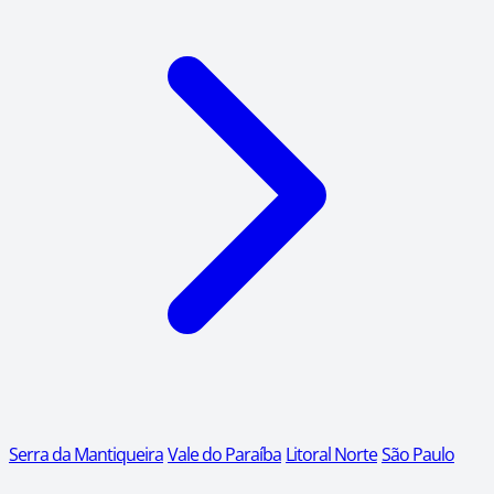
Serra da Mantiqueira
Vale do Paraíba
Litoral Norte
São Paulo