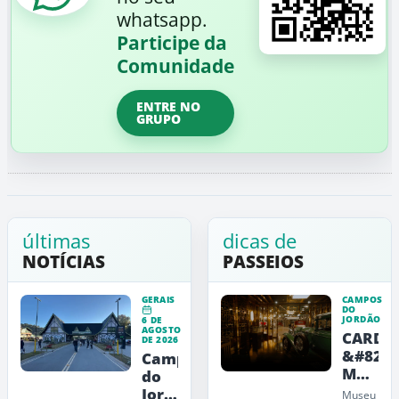
whatsapp.
Participe da
Comunidade
ENTRE NO
GRUPO
últimas
dicas de
NOTÍCIAS
PASSEIOS
GERAIS
CAMPOS
DO
JORDÃO
6 DE
AGOSTO
CARDE
DE 2026
&#8211
Campos
Museu
do
de
Jordão
Museu