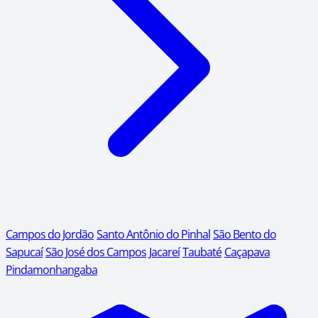
Campos do Jordão
Santo Antônio do Pinhal
São Bento do
Sapucaí
São José dos Campos
Jacareí
Taubaté
Caçapava
Pindamonhangaba