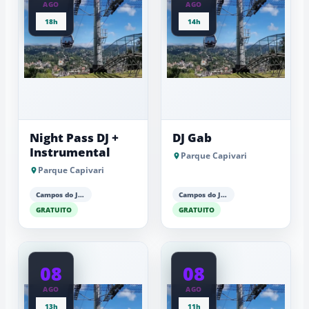
AGO
AGO
18h
14h
Night Pass DJ +
DJ Gab
Instrumental
Parque Capivari
Parque Capivari
Campos do Jordão
Campos do Jordão
GRATUITO
GRATUITO
08
08
AGO
AGO
13h
11h