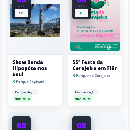
AGO
AGO
15h
9h
Show Banda
55ª Festa da
Hipopótamos
Cerejeira em Flôr
Soul
Parque da Cerejeira
Parque Capivari
Campos do Jordão
Campos do Jordão
GRATUITO
GRATUITO
08
08