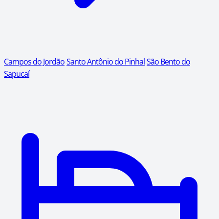
Campos do Jordão
Santo Antônio do Pinhal
São Bento do
Sapucaí