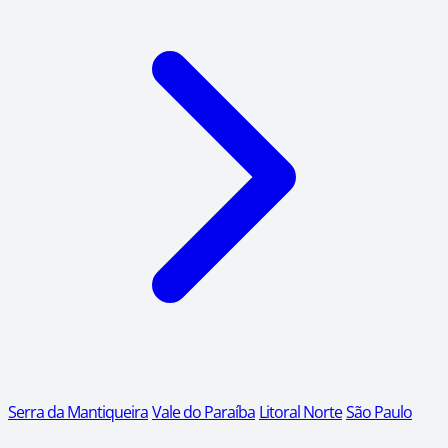
Serra da Mantiqueira
Vale do Paraíba
Litoral Norte
São Paulo