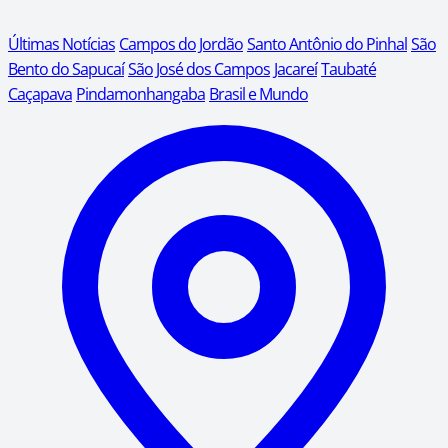
Últimas Notícias
Campos do Jordão
Santo Antônio do Pinhal
São
Bento do Sapucaí
São José dos Campos
Jacareí
Taubaté
Caçapava
Pindamonhangaba
Brasil e Mundo