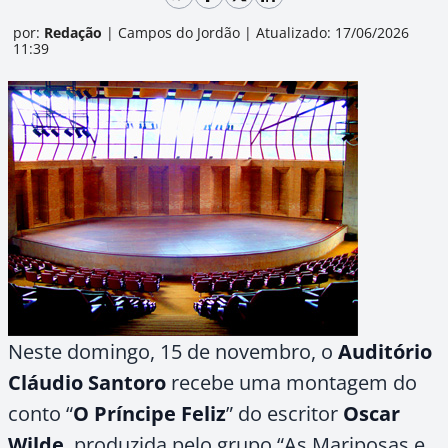
por:
Redação
|
Campos do Jordão
|
Atualizado: 17/06/2026
11:39
Neste domingo, 15 de novembro, o
Auditório
Cláudio Santoro
recebe uma montagem do
conto “
O Príncipe Feliz
” do escritor
Oscar
Wilde
, produzida pelo grupo “As Mariposas e