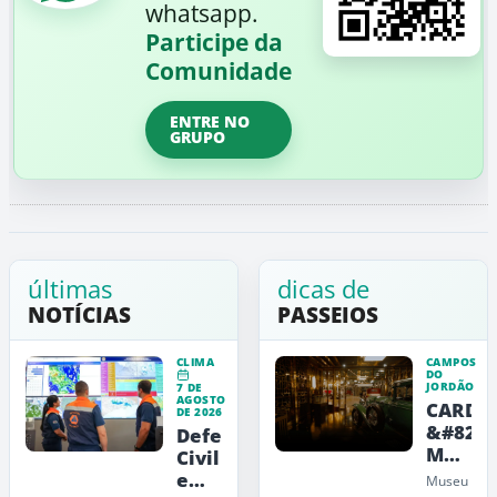
whatsapp.
Participe da
Comunidade
ENTRE NO
GRUPO
últimas
dicas de
NOTÍCIAS
PASSEIOS
CLIMA
CAMPOS
DO
JORDÃO
7 DE
AGOSTO
CARDE
DE 2026
&#8211
Defesa
Museu
Civil
de
emite
Museu