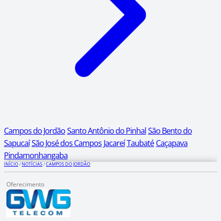
Campos do Jordão
Santo Antônio do Pinhal
São Bento do
Sapucaí
São José dos Campos
Jacareí
Taubaté
Caçapava
Pindamonhangaba
INÍCIO
/
NOTÍCIAS
/
CAMPOS DO JORDÃO
Oferecimento